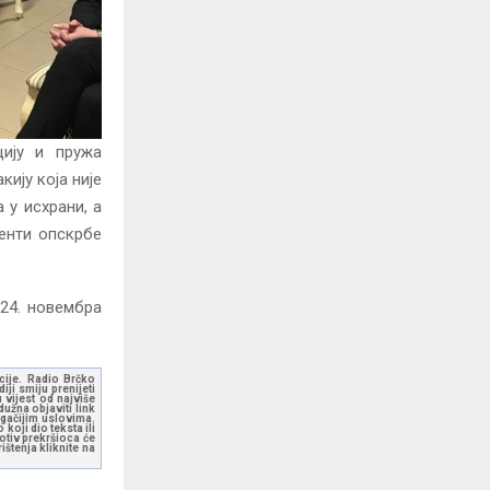
цију и пружа
кију која није
 у исхрани, а
јенти опскрбе
 24. новембра
kcije. Radio Brčko
ji smiju prenijeti
 vijest od najviše
užna objaviti link
ugačijim uslovima.
koji dio teksta ili
otiv prekršioca će
štenja kliknite na