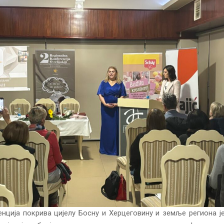
нција покрива цијелу Босну и Херцеговину и земље региона ј