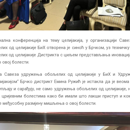
нална конференција на тему целијакија, у организацији Сав
их од целијакије БиХ отворена је синоћ у Брчком, уз техничку
их од целијакије Дистрикта с циљем представљања иновација
 овој болести.
а Савеза удружења обољелих од целијакије у БиХ и Удру
ијакијом“ Брчко дистрикт Емина Ружић је истакла да је веом
пљају и сарађују, не само удружења обољелих од целијакије, 
 цријевним болестима како би имали што лакши приступ и ком
е међусобну размјену мишљења о овој болести.