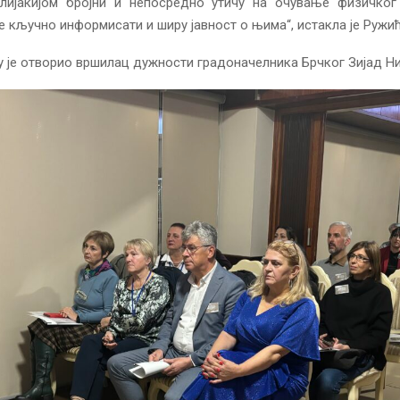
лијакијом бројни и непосредно утичу на очување физичког
је кључно информисати и ширу јавност о њима“, истакла је Ружић
 је отворио вршилац дужности градоначелника Брчког Зијад Н