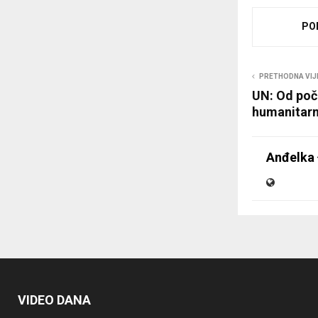
PO
PRETHODNA VIJ
UN: Od poč
humanitarn
Anđelka 
VIDEO DANA