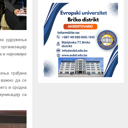
еза удружења
 организацију
 и најновијих
жења грађана
а важно да се
него и сродна
уникацију са