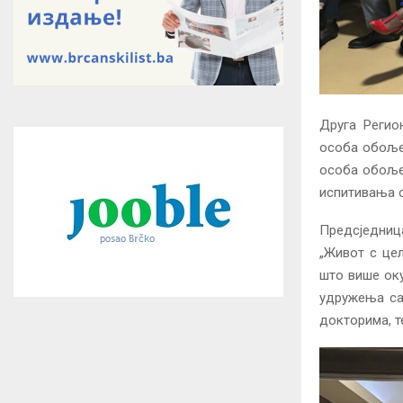
Друга Регио
особа обољел
особа обољел
испитивања о
Предсједниц
„Живот с цел
што више оку
удружења са
докторима, т