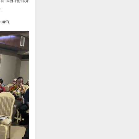
 и менталног
.
ишић.