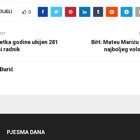
DIJELI
0
EST
etka godine ubijen 281
BiH: Mateu Mariću
i radnik
najboljeg vol
Đurić
PJESMA DANA