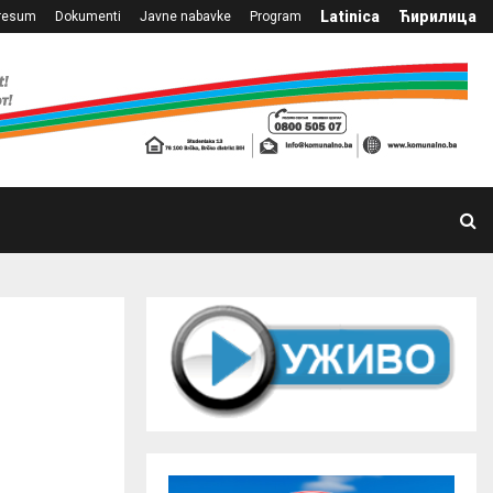
Latinica
Ћирилица
resum
Dokumenti
Javne nabavke
Program