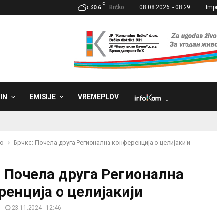
C
Brčko
08.08.2026. - 08:29
Imp
20.6
IN
EMISIJE
VREMEPLOV
˼
ko
Брчко: Почела друга Регионална конференција о целијакији
: Почела друга Регионална
ренција о целијакији
ć
23.11.2024 - 12:46