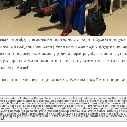
чајан догађај регионалне вриједности који обухвата едука
ако да грађани препознају неке симптоме који упућују на целија
лена. У терапијском смислу једини лијек је узбјегавање глутена
скупа храна и ми морамо као власт да учинимо да се ти паци
навео је Нишић.
ална конференција о целијакији у Брчком трајаће до недеље
jeni na internet stranici Radija Brčko (www.radiobrcko.ba) isključivo su vlasništvo reda
o i povremeno prenošenje članaka sa svoje internet stranice u drugim medijima. Drugi medi
jedinih članaka sa Internet stranice Radija Brčko (www.radiobrcko.ba) isključivo kao kratku
slovnih znakova), uz obavezno navođenje izvora (Radio Brčko), pri čemu su on-line izdanja d
st na web stranicu radiobrcko.ba, ukoliko s uredništvom portala nije postignut dogovor o dr
učan u nastojanju da zaštiti svoje intelektualno vlasništvo i rad svojih autora. Ukoliko se bilo 
ksta objavljenog na internet stranici www.radiobrcko.ba prenese suprotno ovim pravilima, pr
vni postupak pred Osnovnim sudom Brčko distrikta. Za detaljnije informacije o uslovima kori
NJA.