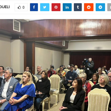
DIJELI
0