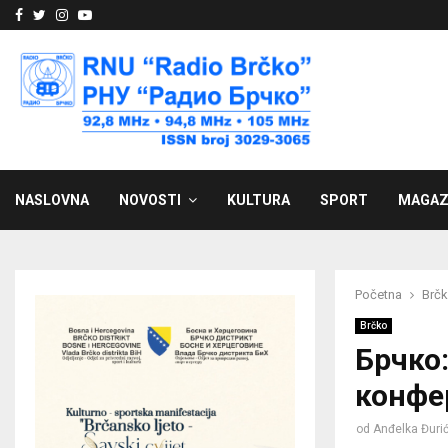
Facebook
Twitter
Instagram
Youtube
NASLOVNA
NOVOSTI
KULTURA
SPORT
MAGAZ
Početna
Brč
Brčko
Брчко
конфе
od
Anđelka Đuri