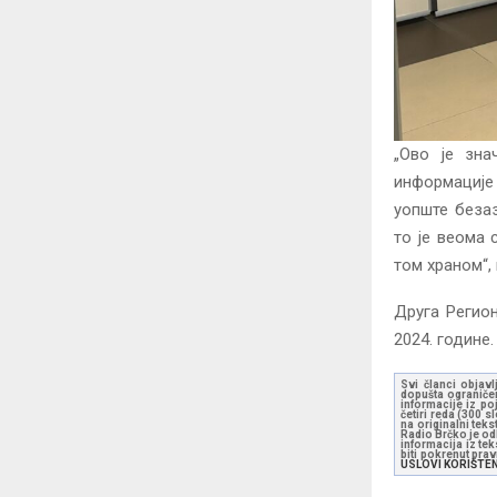
„Ово је зна
информације к
уопште безаз
то је веома 
том храном“, 
Друга Регион
2024. године.
Svi članci objavl
dopušta ograničen
informacije iz po
četiri reda (300 
na originalni tek
Radio Brčko je odl
informacija iz te
biti pokrenut pra
USLOVI KORIŠTE