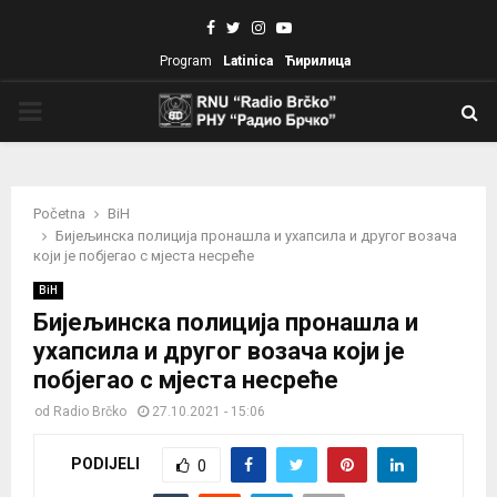
Facebook
Twitter
Instagram
Youtube
Program
Latinica
Ћирилица
PRIMARY
MENU
Početna
BiH
Бијељинска полиција пронашла и ухапсила и другог возача
који је побјегао с мјеста несреће
BiH
Бијељинска полиција пронашла и
ухапсила и другог возача који је
побјегао с мјеста несреће
od
Radio Brčko
27.10.2021 - 15:06
PODIJELI
0