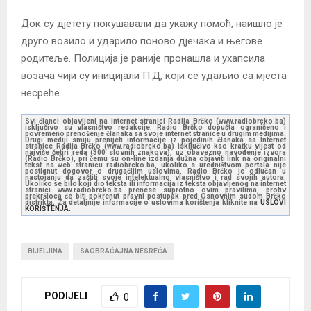
Док су дјетету покушавали да укажу помоћ, наишло је
друго возило и ударило поново дјечака и његове
родитеље. Полиција је раније пронашла и ухапсила
возача чији су иницијали П.Д, који се удаљио са мјеста
несреће.
Svi članci objavljeni na internet stranici Radija Brčko (www.radiobrcko.ba)
isključivo su vlasništvo redakcije. Radio Brčko dopušta ograničeno i
povremeno prenošenje članaka sa svoje internet stranice u drugim medijima.
Drugi mediji smiju prenijeti informacije iz pojedinih članaka sa Internet
stranice Radija Brčko (www.radiobrcko.ba) isključivo kao kratku vijest od
najviše četiri reda (300 slovnih znakova), uz obavezno navođenje izvora
(Radio Brčko), pri čemu su on-line izdanja dužna objaviti link na originalni
tekst na web stranicu radiobrcko.ba, ukoliko s uredništvom portala nije
postignut dogovor o drugačijim uslovima. Radio Brčko je odlučan u
nastojanju da zaštiti svoje intelektualno vlasništvo i rad svojih autora.
Ukoliko se bilo koji dio teksta ili informacija iz teksta objavljenog na internet
stranici www.radiobrcko.ba prenese suprotno ovim pravilima, protiv
prekršioca će biti pokrenut pravni postupak pred Osnovnim sudom Brčko
distrikta. Za detaljnije informacije o uslovima korištenja kliknite na
USLOVI
KORIŠTENJA.
BIJELJINA
SAOBRAĆAJNA NESREĆA
PODIJELI
0