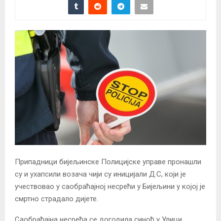
Припадници бијељинске Полицијске управе пронашли
су и ухапсили возача чији су иницијали Д.С, који је
учествовао у саобраћајној несрећи у Бијељини у којој је
смртно страдало дијете.
Саобраћајна несрећа се догодила синоћ у Улици