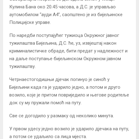
Кулина Бана око 20.45 часова, а Д.С. је управљао
аутомобилом “ауди А4”, саопштено је из бијељинске
Полицијске управе.
По наредби поступајућег тужиоца Окружног јавног
тужилаштва Бијељина, Д.С. ће, уз, извјештај након
криминалистичке обраде, бити предат у надлежност и
на даље поступање бијељинском Окружном јавном
тужилаштву.
Четрнаестогодишњи дјечак погинуо је синоћ у
Бијељини када га је ударило једно, а потом и друго
возило, које је притом повриједило и његове родитеље
док су му пружали помоћ на путу.
Све се догодило у размаку од неколико минута.
У првом удесу једно возило је ударило дјечака на путу,
а потом се удаљило са лица мјеста.