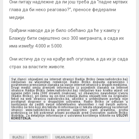
Они питају надлежне да ли још треба да “падне мртвих
глава да би неко реаговао?”, преносе федерални
медији.
Грађани наводе да је било обећано да ће у кампу у
Блажују бити смјештено око 300 миграната, а сада их
има између 4.000 и 5.000.
Они истичу да су на крађе већ огуглали, а да их је сада
страх за властите животе.
Svi članci objavljeni na internet stranici Radija Brčko (www.radiobrcko.ba)
isključivo su vlasništvo redakcije. Radio Brčko dopušta ograničeno i
povremeno prenošenje članaka sa svoje internet stranice u drugim medijima.
Drugi mediji smiju prenijeti informacije iz pojedinih članaka sa Internet
stranice Radija Brčko (www.radiobrcko.ba) isključivo kao kratku vijest od
najviše četiri reda (300 slovnih znakova), uz obavezno navođenje izvora
(Radio Brčko), pri čemu su on-line izdanja dužna objaviti link na originalni
tekst na web stranicu radiobrcko.ba, ukoliko s uredništvom portala nije
postignut dogovor o drugačijim uslovima. Radio Brčko je odlučan u
nastojanju da zaštiti svoje intelektualno vlasništvo i rad svojih autora.
Ukoliko se bilo koji dio teksta ili informacija iz teksta objavljenog na internet
stranici www.radiobrcko.ba prenese suprotno ovim pravilima, protiv
prekršioca će biti pokrenut pravni postupak pred Osnovnim sudom Brčko
distrikta. Za detaljnije informacije o uslovima korištenja kliknite na
USLOVI
KORIŠTENJA.
BLAŽUJ
MIGRANTI
UKLANJANJE SA ULICA