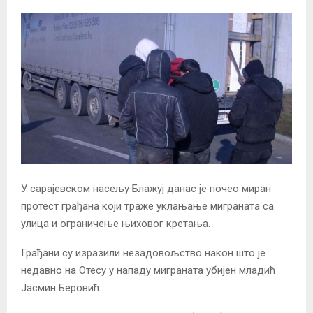
У сарајевском насељу Блажуј данас је почео миран
протест грађана који траже уклањање миграната са
улица и ограничење њиховог кретања.
Грађани су изразили незадовољство након што је
недавно на Отесу у нападу миграната убијен младић
Јасмин Беровић.