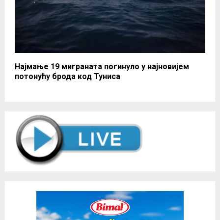
Најмање 19 миграната погинуло у најновијем
потонућу брода код Туниса