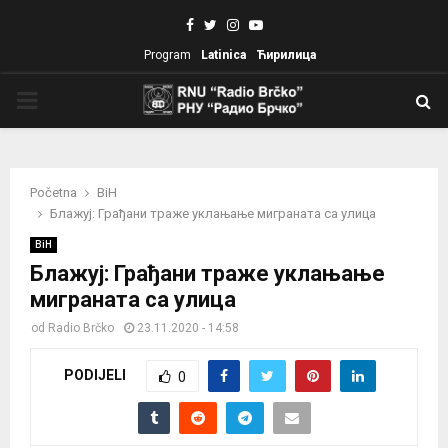
Facebook
Twitter
Instagram
Youtube
Program
Latinica
Ћирилица
PRIMARY
MENU
Početna
BiH
Блажуј: Грађани траже уклањање миграната са улица
BiH
Блажуј: Грађани траже уклањање
миграната са улица
od
Radio Brčko
23.11.2020 - 14:58
PODIJELI
0