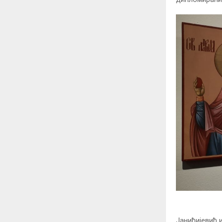
Јанићијевић 