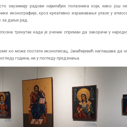
сто заузимају радови најмлађих полазника који, иако још не
нике иконографије, кроз креативно изражавање улазе у атмо
е за даљи рад.
епозна тренутак када је ученик спреман да закорачи у наредн
оме ко може постати иконописац, Јанићијевић наглашава да 
 погледу година, ни у погледу предзнања.