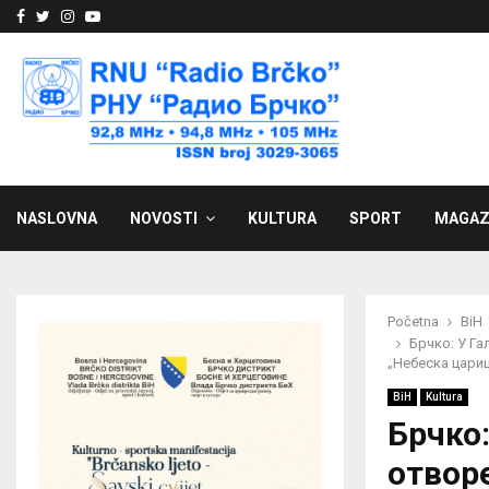
Facebook
Twitter
Instagram
Youtube
NASLOVNA
NOVOSTI
KULTURA
SPORT
MAGAZ
Početna
BiH
Брчко: У Г
„Небеска цари
BiH
Kultura
Брчко
отвор