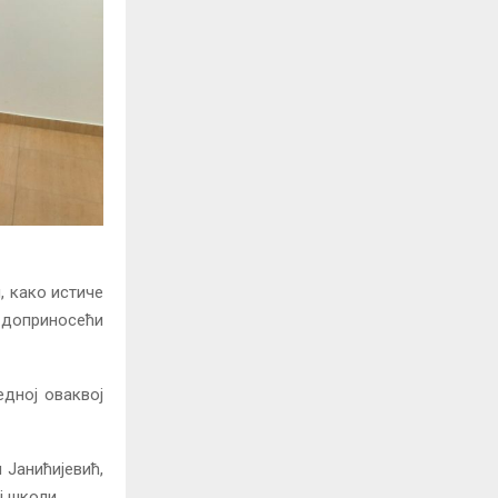
, како истиче
 доприносећи
едној оваквој
 Јанићијевић,
ј школи.