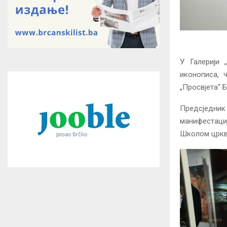
У Галерији 
иконописа, 
„Просвјета“ 
Предсједник 
манифестаци
Школом цркве