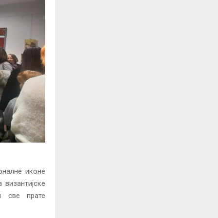
оналне иконе
 византијске
и све прате