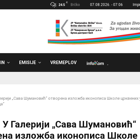
C
Brčko
07.08.2026. - 07:06
Imp
24.5
IN
EMISIJE
VREMEPLOV
˼
алерији „Сава Шумановић“ отворена изложба иконописа Школе црквених 
ца“
: У Галерији „Сава Шумановић“
ена изложба иконописа Школе