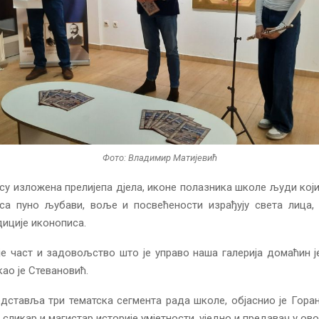
Фото: Владимир Матијевић
су изложена прелијепа дјела, иконе полазника школе људи који
 са пуно љубави, воље и посвећености израђују света лица,
иције иконописа.
је част и задовољство што је управо наша галерија домаћин ј
као је Стевановић.
ставља три тематска сегмента рада школе, објаснио је Горан
сликар и магистар историје умјетности, уједно и предавач у ово