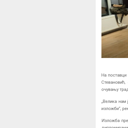
На поставци 
Стевановић,
очувању трад
„Велика нам 
изложби“, ре
Изложба пред
дипломирани 