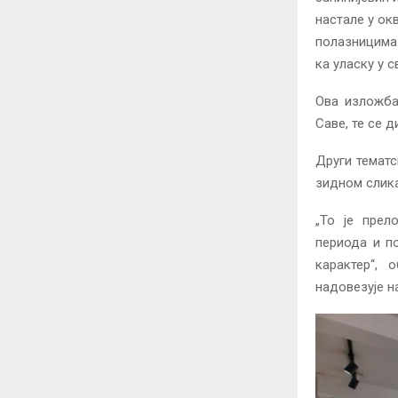
настале у ок
полазницима 
ка уласку у с
Ова изложба
Саве, те се 
Други тематс
зидном слика
„То је прел
периода и п
карактер“, 
надовезује на