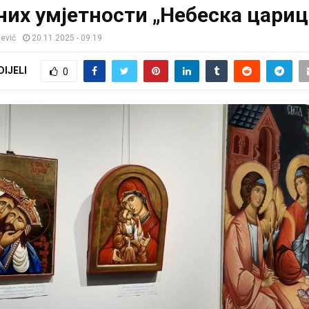
них умјетности „Небеска цариц
jević
20.11.2025 - 09:19
DIJELI
0