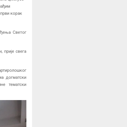
лађим
 први корак
ођења Светог
, прије свега
артиролошког
ма догматски
ине тематски