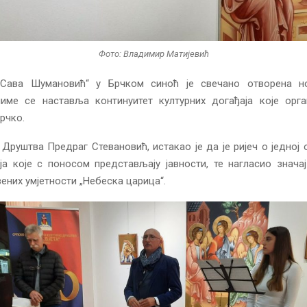
Фото: Владимир Матијевић
„Сава Шумановић“ у Брчком синоћ је свечано отворена 
чиме се наставља континуитет културних догађаја које орг
Брчко.
Друштва Предраг Стевановић, истакао је да је ријеч о једној
ја које с поносом представљају јавности, те нагласио знача
них умјетности „Небеска царица“.