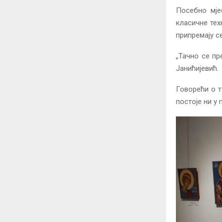
Посебно мје
класичне тех
припремају с
„Тачно се пр
Јанићијевић.
Говорећи о т
постоје ни у