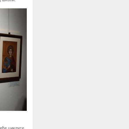
теће циклусе