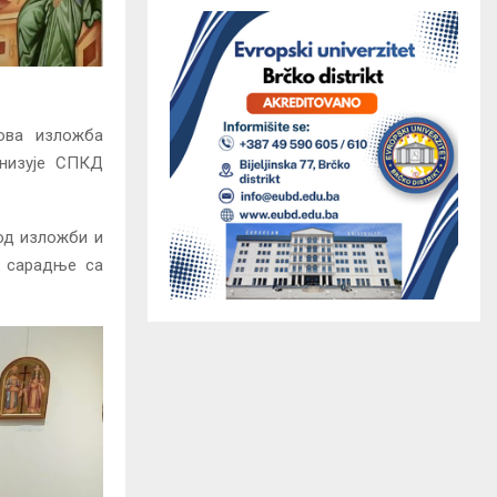
нова изложба
анизује СПКД
 од изложби и
ј сарадње са