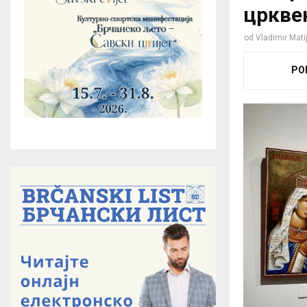
цркве
od
Vladimir Mati
PO