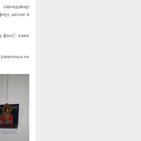
 савладавају
сферу школе и
у фазу“, каже
ограничења не