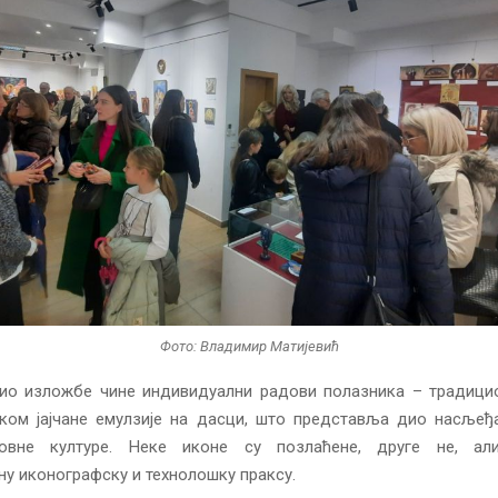
Фото: Владимир Матијевић
ио изложбе чине индивидуални радови полазника – традици
иком јајчане емулзије на дасци, што представља дио насљеђа
ковне културе. Неке иконе су позлаћене, друге не, ал
у иконографску и технолошку праксу.