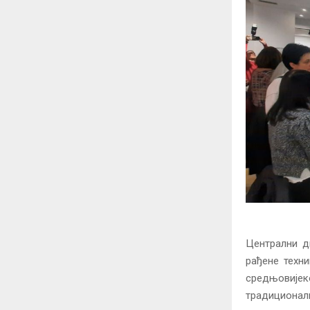
Централни д
рађене техн
средњовије
традиционалн