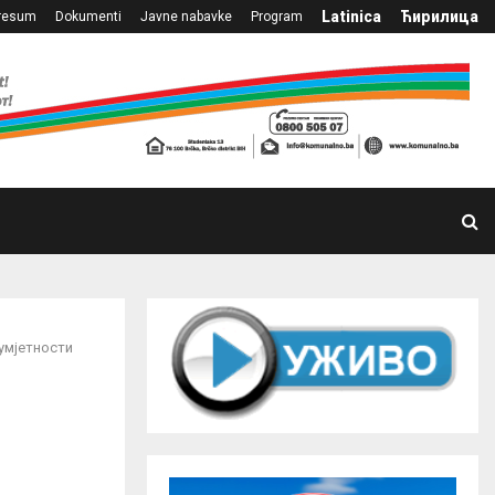
Latinica
Ћирилица
resum
Dokumenti
Javne nabavke
Program
умјетности