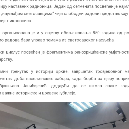
виру наставних радионица. Један од сегмената посвећен је најм
„најмлађим светосавцима“ чији слободни радови представљају
вијет иконописа.
 организована је и у свјетлу обиљежавања 850 година од р
дио радова бави управо темама из светосавског насљеђа.
ки циклус посвећен је фрагментима ранохришћанске умјетности
рству.
омни тренутак у историји цркве, завршетак тровјековног м
очетак доба васељенских сабора, када борба за вјеру попри
објашњава Јанићијевић, додајући да се школа сваке год
 важне историјске и црквене јубилеје.