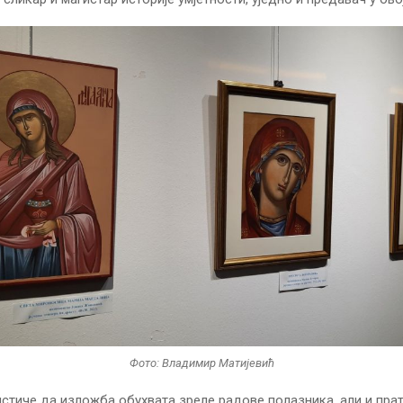
Фото: Владимир Матијевић
истиче да изложба обухвата зреле радове полазника, али и пра