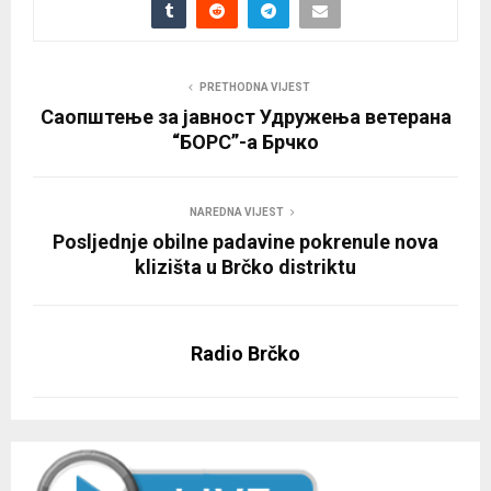
PRETHODNA VIJEST
Саопштење за јавност Удружења ветерана
“БОРС”-а Брчко
NAREDNA VIJEST
Posljednje obilne padavine pokrenule nova
klizišta u Brčko distriktu
Radio Brčko