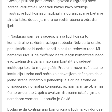
Čović je prilikom potpisivanja ugovora o izgradnji nove
zgrade Pedijatrije u Mostaru kazao kako razumije
frustracije ljudi koji nisu naviknuli na ograničavanje kretanje
ali isto tako, dodao je, mora se voditi računa o zdravlju
ljudi.
– Naslušao sam se svačega, izjava ljudi koji su to
komentirali iz različitih razloga i pobuda. Neki su to onako
populistički, da bi nešto kazali, a neki to redovito rade. Mi
nemamo luksuz da možemo na taj način komentirati, nego,
evo, zadnja dva dana imao sam kontakt s dvadeset
institucija koje to mogu riješiti. Problem može riješiti samo
institucija i treba naći način za prihvatljivim rješenjem da, s
jedne strane, brinemo o pandemiji, a s druge strane da
omogućimo normalnu komunikaciju, normalan život, jer mi
ćemo evidentno živjeti s ovakvim ili sličnim iskušenjima u
narednom vremenu – poručio je Čović.
Dodao je da kontinuirano komunicira s ljudima koji donose