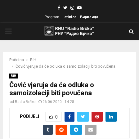
Facebook
Twitter
Instagram
Youtube
Program
Latinica
Ћирилица
PRIMARY
MENU
Početna
BiH
Čović vjeruje da će odluka o samoizolaciji biti povučena
BiH
Čović vjeruje da će odluka o
samoizolaciji biti povučena
od
Radio Brčko
26.06.2020 - 14:28
PODIJELI
0