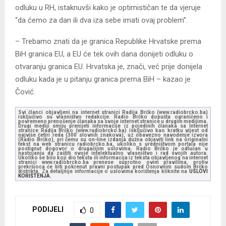
odluku u RH, istaknuvši kako je optimističan te da vjeruje
“da ćemo za dan ili dva iza sebe imati ovaj problem”.
– Trebamo znati da je granica Republike Hrvatske prema
BiH granica EU, a EU će tek ovih dana donijeti odluku o
otvaranju granica EU. Hrvatska je, znači, već prije donijela
odluku kada je u pitanju granica prema BiH – kazao je
Čović.
Svi članci objavljeni na internet stranici Radija Brčko (www.radiobrcko.ba)
isključivo su vlasništvo redakcije. Radio Brčko dopušta ograničeno i
povremeno prenošenje članaka sa svoje internet stranice u drugim medijima.
Drugi mediji smiju prenijeti informacije iz pojedinih članaka sa Internet
stranice Radija Brčko (www.radiobrcko.ba) isključivo kao kratku vijest od
najviše četiri reda (300 slovnih znakova), uz obavezno navođenje izvora
(Radio Brčko), pri čemu su on-line izdanja dužna objaviti link na originalni
tekst na web stranicu radiobrcko.ba, ukoliko s uredništvom portala nije
postignut dogovor o drugačijim uslovima. Radio Brčko je odlučan u
nastojanju da zaštiti svoje intelektualno vlasništvo i rad svojih autora.
Ukoliko se bilo koji dio teksta ili informacija iz teksta objavljenog na internet
stranici www.radiobrcko.ba prenese suprotno ovim pravilima, protiv
prekršioca će biti pokrenut pravni postupak pred Osnovnim sudom Brčko
distrikta. Za detaljnije informacije o uslovima korištenja kliknite na
USLOVI
KORIŠTENJA.
PODIJELI
0