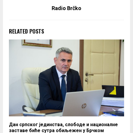
Radio Brčko
RELATED POSTS
Дан српског јединства, слободе и националне
заставе биће сутра обиљежен у Брчком