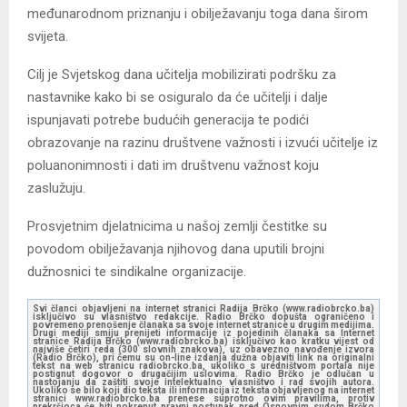
međunarodnom priznanju i obilježavanju toga dana širom
svijeta.
Cilj je Svjetskog dana učitelja mobilizirati podršku za
nastavnike kako bi se osiguralo da će učitelji i dalje
ispunjavati potrebe budućih generacija te podići
obrazovanje na razinu društvene važnosti i izvući učitelje iz
poluanonimnosti i dati im društvenu važnost koju
zaslužuju.
Prosvjetnim djelatnicima u našoj zemlji čestitke su
povodom obilježavanja njihovog dana uputili brojni
dužnosnici te sindikalne organizacije.
Svi članci objavljeni na internet stranici Radija Brčko (www.radiobrcko.ba)
isključivo su vlasništvo redakcije. Radio Brčko dopušta ograničeno i
povremeno prenošenje članaka sa svoje internet stranice u drugim medijima.
Drugi mediji smiju prenijeti informacije iz pojedinih članaka sa Internet
stranice Radija Brčko (www.radiobrcko.ba) isključivo kao kratku vijest od
najviše četiri reda (300 slovnih znakova), uz obavezno navođenje izvora
(Radio Brčko), pri čemu su on-line izdanja dužna objaviti link na originalni
tekst na web stranicu radiobrcko.ba, ukoliko s uredništvom portala nije
postignut dogovor o drugačijim uslovima. Radio Brčko je odlučan u
nastojanju da zaštiti svoje intelektualno vlasništvo i rad svojih autora.
Ukoliko se bilo koji dio teksta ili informacija iz teksta objavljenog na internet
stranici www.radiobrcko.ba prenese suprotno ovim pravilima, protiv
prekršioca će biti pokrenut pravni postupak pred Osnovnim sudom Brčko