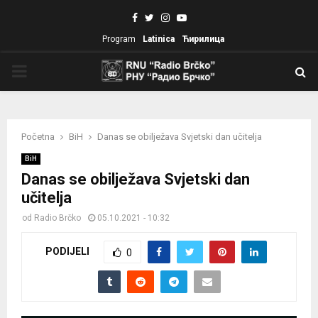
Facebook
Twitter
Instagram
Youtube
Program
Latinica
Ћирилица
PRIMARY
MENU
Početna
BiH
Danas se obilježava Svjetski dan učitelja
BiH
Danas se obilježava Svjetski dan
učitelja
od
Radio Brčko
05.10.2021 - 10:32
PODIJELI
0