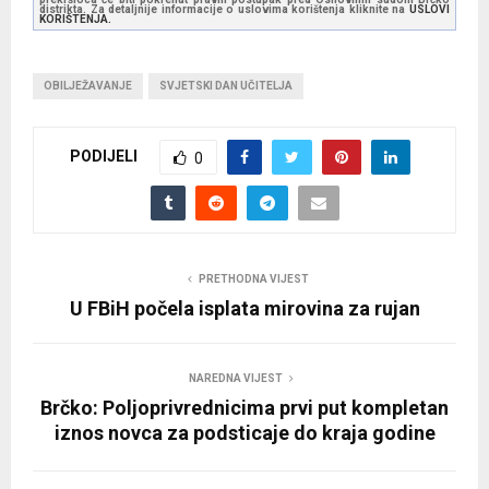
distrikta. Za detaljnije informacije o uslovima korištenja kliknite na
USLOVI
KORIŠTENJA.
OBILJEŽAVANJE
SVJETSKI DAN UČITELJA
PODIJELI
0
PRETHODNA VIJEST
U FBiH počela isplata mirovina za rujan
NAREDNA VIJEST
Brčko: Poljoprivrednicima prvi put kompletan
iznos novca za podsticaje do kraja godine