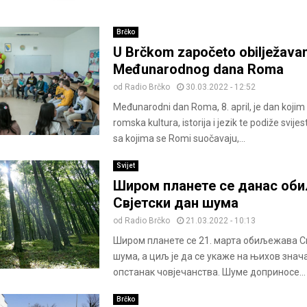
Brčko
U Brčkom započeto obilježava
Međunarodnog dana Roma
od
Radio Brčko
30.03.2022 - 12:52
Međunarodni dan Roma, 8. april, je dan kojim 
romska kultura, istorija i jezik te podiže svij
sa kojima se Romi suočavaju,...
Svijet
Широм планете се данас об
Свјетски дан шума
od
Radio Brčko
21.03.2022 - 10:13
Широм планете се 21. марта обиљежава С
шума, а циљ је да се укаже на њихов значај
опстанак човјечанства. Шуме доприносе...
Brčko