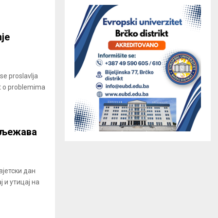
nje
se proslavlja
est o problemima
иљежава
вјетски дан
 и утицај на