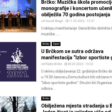
Brčko: Muzička škola promoci
monografije i koncertom učeni
obilježila 70 godina postojanja
od
Suvad Alagić
11.03.2022 - 12:37
U sklopu manifestacije Dana Brčko distrikta
muzička ......
Brčko
Sport
U Brčkom se sutra održava
manifestacija “Izbor sportiste
od
Radio Brčko
08.03.2022 - 16:02
U okiviru obilježavanja 22. godišnjice Brčko dis
u 19:30 časova u Domu kulture biti održana m
“Izbor sportiste godine”. Stručni žiri Organiz
odbora...
Brčko
Obilježena mjesta stradanja u
Jedan život je vrijedan više o