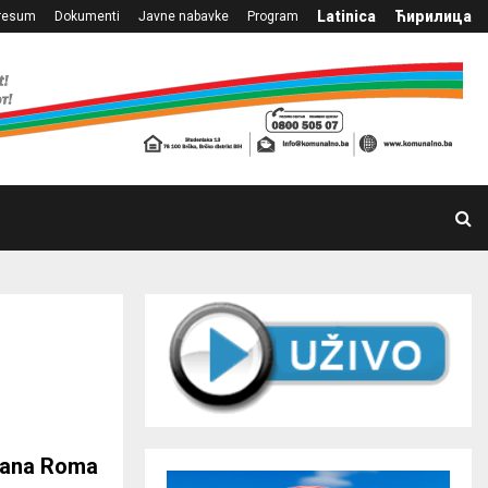
Latinica
Ћирилица
resum
Dokumenti
Javne nabavke
Program
dana Roma