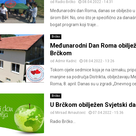
od
Radio Brčko
08.04.2022 - 14:31
Međunarodni dan Roma, danas se obilježio u B
širom BiH. No, ono što je specifično za današn
bogat program koji traje...
Brčko
Međunarodni Dan Roma obilježe
Brčkom
od
Admir Kadrić
08.04.2022 - 13:26
Tokom cijele sedmice koja je na izmaku, prip
manjine sa područja Distrikta, obilježavaju 
Roma, 8. april. Danas su u zgradi „Dnevnog cen
Brčko
U Brčkom obilježen Svjetski da
od
Mirsad Arnautović
07.04.2022 - 15:36
Radio Brčko...