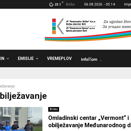
C
Brčko
06.08.2026. - 05:14
Imp
23.1
IN
EMISIJE
VREMEPLOV
˼
ježavanje
Obilježavanje
Brčko
Omladinski centar „Vermont“ i
obilježavanje Međunarodnog 