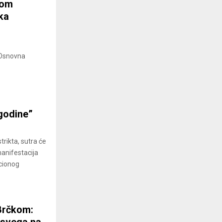
jom
ka
 Osnovna
 godine”
trikta, sutra će
anifestacija
acionog
 Brčkom:
d svega na