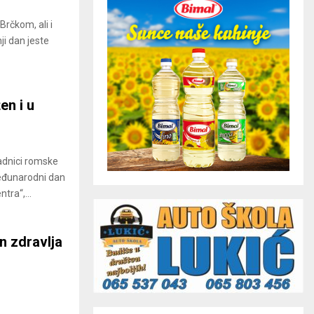
rčkom, ali i
ji dan jeste
n i u
adnici romske
Međunarodni dan
tra“,...
n zdravlja