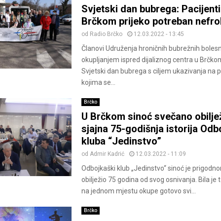
Svjetski dan bubrega: Pacijent
Brčkom prijeko potreban nefro
od
Radio Brčko
12.03.2022 - 13:45
Članovi Udruženja hroničnih bubrežnih bolesn
okupljanjem ispred dijaliznog centra u Brčkom,
Svjetski dan bubrega s ciljem ukazivanja na 
kojima se...
Brčko
U Brčkom sinoć svečano obilje
sjajna 75-godišnja istorija Od
kluba “Jedinstvo”
od
Admir Kadrić
12.03.2022 - 11:09
Odbojkaški klub „Jedinstvo“ sinoć je prigod
obilježio 75 godina od svog osnivanja. Bila je t
na jednom mjestu okupe gotovo svi...
Brčko