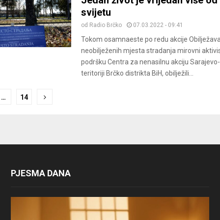
svijetu
od
Radio Brčko
07.03.2022 - 09:41
Tokom osamnaeste po redu akcije Obilježav
neobilježenih mjesta stradanja mirovni aktivis
podršku Centra za nenasilnu akciju Sarajevo
teritoriji Brčko distrikta BiH, obilježili...
…
14
ion
PJESMA DANA