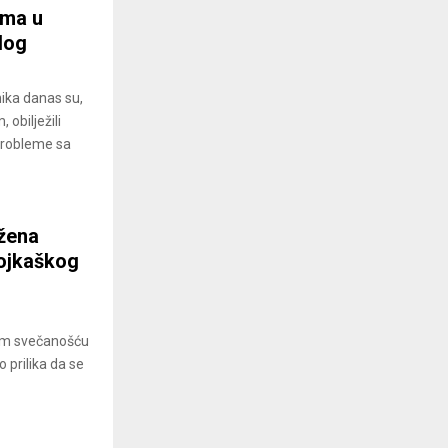
ima u
log
ika danas su,
 obilježili
probleme sa
žena
bojkaškog
nom svečanošću
o prilika da se