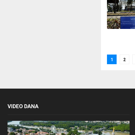
Posts
1
2
paginat
VIDEO DANA