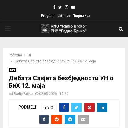
Facebook
Twitter
Instagram
Youtube
Program
Latinica
Ћирилица
PRIMARY
MENU
Početna
BiH
Дебата Савјета безбједности УН о БиХ 12. маја
BiH
Дебата Савјета безбједности УН о
БиХ 12. маја
od
Radio Brčko
02.05.2026 - 15:20
PODIJELI
0