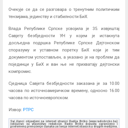
Очекује се да се разговара о тренутним политичким
тензијама, јединству и стабилности БиХ.
Влада Републике Српске усвојила је 35. извјештај
Савјету безбједности УН у којем је истакнута
досљедна подршка Републике Српске Дејтонском
споразуму и уставном поретку БиХ који је тим
документом успостављен, а указано је на проблем да
појединци у БиХ и ван ње не прихватају дејтонски
компромис.
Сједница Савјета безбједности заказана је за 10.00
часова по источноамеричком времену, односно 16.00
часова по источноевропском.
Извор:
РТРС
Svi članci objavljeni na internet stranici Radija Brčko (www.radiobrcko.ba)
isključivo su vlasništvo redakcije. Radio Brčko dopušta ograničeno i
povremeno prenošenje članaka sa svoje internet stranice u drugim medijima.