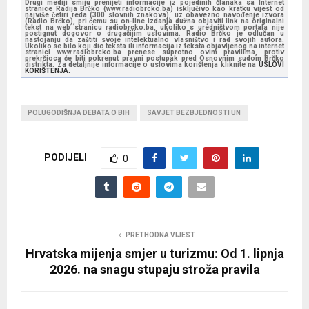
Drugi mediji smiju prenijeti informacije iz pojedinih članaka sa Internet
stranice Radija Brčko (www.radiobrcko.ba) isključivo kao kratku vijest od
najviše četiri reda (300 slovnih znakova), uz obavezno navođenje izvora
(Radio Brčko), pri čemu su on-line izdanja dužna objaviti link na originalni
tekst na web stranicu radiobrcko.ba, ukoliko s uredništvom portala nije
postignut dogovor o drugačijim uslovima. Radio Brčko je odlučan u
nastojanju da zaštiti svoje intelektualno vlasništvo i rad svojih autora.
Ukoliko se bilo koji dio teksta ili informacija iz teksta objavljenog na internet
stranici www.radiobrcko.ba prenese suprotno ovim pravilima, protiv
prekršioca će biti pokrenut pravni postupak pred Osnovnim sudom Brčko
distrikta. Za detaljnije informacije o uslovima korištenja kliknite na
USLOVI
KORIŠTENJA.
POLUGODIŠNJA DEBATA O BIH
SAVJET BEZBJEDNOSTI UN
PODIJELI
0
PRETHODNA VIJEST
Hrvatska mijenja smjer u turizmu: Od 1. lipnja
2026. na snagu stupaju stroža pravila