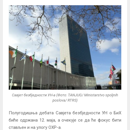
Савјет безбједности УН-а (Фото: TANJUG/ Ministarstvo spoljnih
poslova/ RTRS)
Полугодишња дебата Савјета безбједности УН о БиХ
биће одржана 12. маја, а очекује се да ће фокус бити
стављен и на улогу ОХР-а.