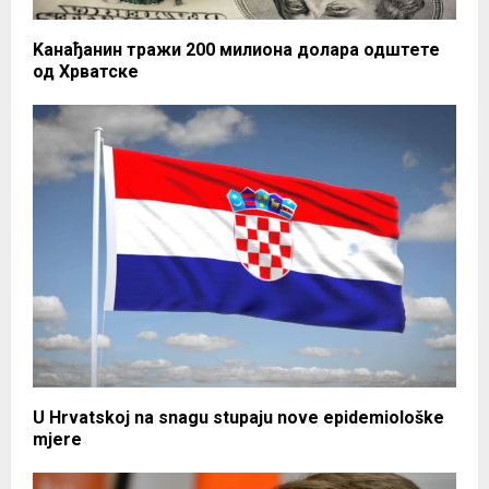
Kанађанин тражи 200 милиона долара одштете
од Хрватске
U Hrvatskoj na snagu stupaju nove epidemiološke
mjere