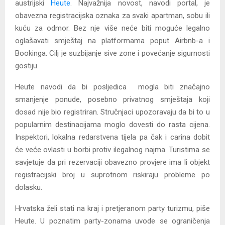
austrijski
Heute
. Najvažnija novost, navodi portal, je
obavezna registracijska oznaka za svaki apartman, sobu ili
kuću za odmor. Bez nje više neće biti moguće legalno
oglašavati smještaj na platformama poput Airbnb-a i
Bookinga. Cilj je suzbijanje sive zone i povećanje sigurnosti
gostiju.
Heute navodi da bi posljedica mogla biti značajno
smanjenje ponude, posebno privatnog smještaja koji
dosad nije bio registriran. Stručnjaci upozoravaju da bi to u
popularnim destinacijama moglo dovesti do rasta cijena.
Inspektori, lokalna redarstvena tijela pa čak i carina dobit
će veće ovlasti u borbi protiv ilegalnog najma. Turistima se
savjetuje da pri rezervaciji obavezno provjere ima li objekt
registracijski broj u suprotnom riskiraju probleme po
dolasku.
Hrvatska želi stati na kraj i pretjeranom party turizmu, piše
Heute. U poznatim party-zonama uvode se ograničenja