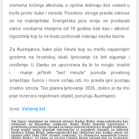
vremena točenja alkohola, a općine dobivaju šire ovlasti u
borbi protiv buke i nereda. Posebno stroga pravila odnose
se na maloljetnike. Energetska pića smiju se prodavati
samo osobama starijima od 18 godina, baš kao i alkohol.
Ugostitelji koji to ne budu poštovali riskiraju visoke kazne.
Za Austrijance, kako piše Heute koji su među najvjernijim
gostima na hrvatskoj obali, ljetovanje će biti sigurnije i
uređenije. U članku se upozorava da bi to moglo značiti
i manje jeftinih “last minute” ponuda privatnog
smještaja. Sunce i more ostaju isti, no pravila igre postaju
znatno stroža. Tko planira ljetovanje 2026., dobro je da što
prije rezervira registrirani objekt, poručuju Austrijanci.
Izvor:
Večernji list
Svi članci objavljeni na internet stranici Radija Brčko (www.radiobrcko.ba)
isključivo su vlasništvo redakcije. Radio Brčko dopušta ograničeno i
povremeno prenošenje članaka sa svoje internet stranice u drugim medijima.
Drugi mediji smiju prenijeti informacije iz pojedinih članaka sa Internet
stranice Radija Brčko (www.radiobrcko.ba) isključivo kao kratku vijest od
najviše četiri reda (300 slovnih znakova), uz obavezno navođenje izvora
(Radio Brčko), pri čemu su on-line izdanja dužna objaviti link na originalni