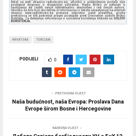
tekst na web stranicu radiobrcko.ba, ukoliko s uredništvom portala nije
postignut dogovor o drugačijim uslovima. Radio Brčko je odlučan u
nastojanju da zaštiti svoje intelektualno vlasništvo i rad svojih autora.
Ukoliko se bilo koji dio teksta ili informacija iz teksta objavljenog na internet
stranici www.radiobrcko.ba prenese suprotno ovim pravilima, protiv
prekršioca će biti pokrenut pravni postupak pred Osnovnim sudom Brčko
distrikta. Za detaljnije informacije o uslovima korištenja kliknite na
USLOVI
KORIŠTENJA.
HRVATSKA
TURIZAM
PODIJELI
0
PRETHODNA VIJEST
Naša budućnost, naša Evropa: Proslava Dana
Evrope širom Bosne i Hercegovine
NAREDNA VIJEST