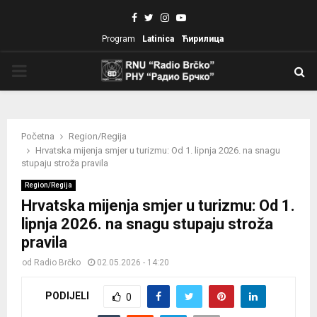
Facebook
Twitter
Instagram
Youtube
Program
Latinica
Ћирилица
PRIMARY
MENU
Početna
Region/Regija
Hrvatska mijenja smjer u turizmu: Od 1. lipnja 2026. na snagu
stupaju stroža pravila
Region/Regija
Hrvatska mijenja smjer u turizmu: Od 1.
lipnja 2026. na snagu stupaju stroža
pravila
od
Radio Brčko
02.05.2026 - 14:20
PODIJELI
0