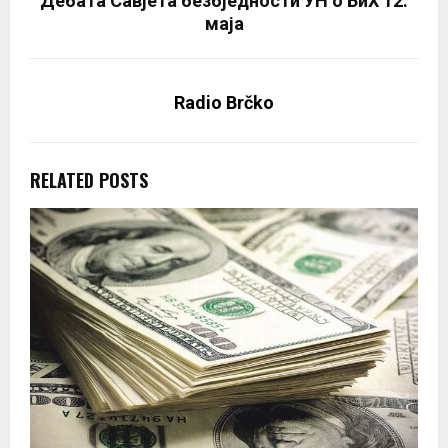
Дебата Савјета безбједности УН о БиХ 12.
маја
Radio Brčko
RELATED POSTS