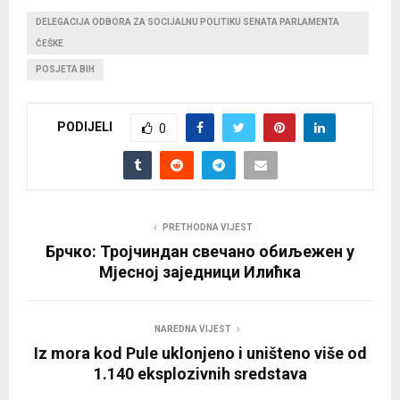
DELEGACIJA ODBORA ZA SOCIJALNU POLITIKU SENATA PARLAMENTA
ČEŠKE
POSJETA BIH
PODIJELI
0
PRETHODNA VIJEST
Брчко: Тројчиндан свечано обиљежен у
Мјесној заједници Илићка
NAREDNA VIJEST
Iz mora kod Pule uklonjeno i uništeno više od
1.140 eksplozivnih sredstava