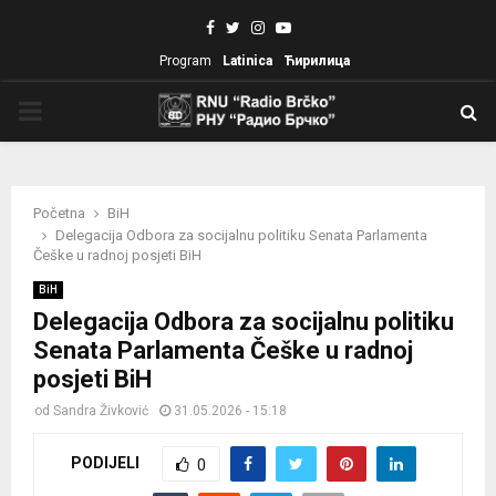
Facebook
Twitter
Instagram
Youtube
Program
Latinica
Ћирилица
PRIMARY
MENU
Početna
BiH
Delegacija Odbora za socijalnu politiku Senata Parlamenta
Češke u radnoj posjeti BiH
BiH
Delegacija Odbora za socijalnu politiku
Senata Parlamenta Češke u radnoj
posjeti BiH
od
Sandra Živković
31.05.2026 - 15:18
PODIJELI
0