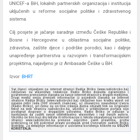
UNICEF-a BiH, lokalnih partnerskih organizacija i institucija
uključenih u reforme socijalne politike i zdravstvenog
sistema.
Cilj posjete je jačanje saradnje između Češke Republike i
Bosne i Hercegovine u oblastima socijalne politike,
zdravstva, zaštite djece i podrške porodici, kao i daljnje
unapređenje partnerstva u razvojnim i transformacijskim
projektima, najavljeno je iz Ambasade Češke u BiH.
Izvor:
BHRT
Svi članci objavljeni na internet stranici Radija Brčko (www.radiobrcko.ba)
isključivo su vlasništvo redakcije. Radio Brčko dopušta ograničeno i
povremeno prenošenje članaka sa svoje internet stranice u drugim medijima.
Drugi mediji smiju prenijeti informacije iz pojedinih članaka sa Internet
stranice Radija Brčko (www.radiobrcko.ba) isključivo kao kratku vijest od
najviše četiri reda (300 slovnih znakova), uz obavezno navođenje izvora
(Radio Brčko), pri čemu su on-line izdanja dužna objaviti link na originalni
tekst na web stranicu radiobrcko.ba, ukoliko s uredništvom portala nije
postignut dogovor o drugačijim uslovima. Radio Brčko je odlučan u
nastojanju da zaštiti svoje intelektualno vlasništvo i rad svojih autora.
Ukoliko se bilo koji dio teksta ili informacija iz teksta objavljenog na internet
stranici www.radiobrcko.ba prenese suprotno ovim pravilima, protiv
prekršioca će biti pokrenut pravni postupak pred Osnovnim sudom Brčko
distrikta. Za detaljnije informacije o uslovima korištenja kliknite na
USLOVI
KORIŠTENJA.