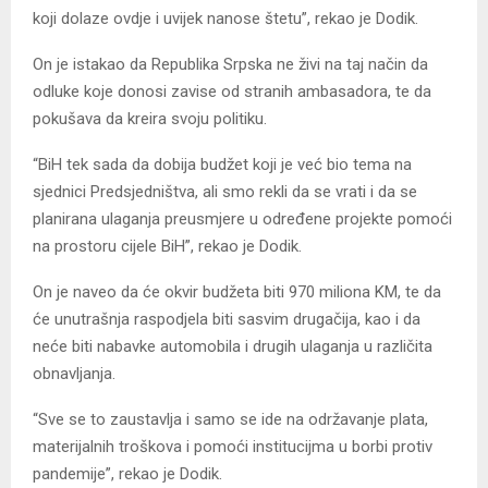
koji dolaze ovdje i uvijek nanose štetu”, rekao je Dodik.
On je istakao da Republika Srpska ne živi na taj način da
odluke koje donosi zavise od stranih ambasadora, te da
pokušava da kreira svoju politiku.
“BiH tek sada da dobija budžet koji je već bio tema na
sjednici Predsjedništva, ali smo rekli da se vrati i da se
planirana ulaganja preusmjere u određene projekte pomoći
na prostoru cijele BiH”, rekao je Dodik.
On je naveo da će okvir budžeta biti 970 miliona KM, te da
će unutrašnja raspodjela biti sasvim drugačija, kao i da
neće biti nabavke automobila i drugih ulaganja u različita
obnavljanja.
“Sve se to zaustavlja i samo se ide na održavanje plata,
materijalnih troškova i pomoći institucijma u borbi protiv
pandemije”, rekao je Dodik.