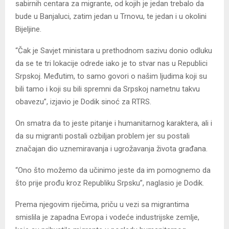
sabirnih centara za migrante, od kojih je jedan trebalo da
bude u Banjaluci, zatim jedan u Trnovu, te jedan i u okolini
Bijeljine.
“Čak je Savjet ministara u prethodnom sazivu donio odluku
da se te tri lokacije odrede iako je to stvar nas u Republici
Srpskoj. Međutim, to samo govori o našim ljudima koji su
bili tamo i koji su bili spremni da Srpskoj nametnu takvu
obavezu”, izjavio je Dodik sinoć za RTRS.
On smatra da to jeste pitanje i humanitarnog karaktera, ali i
da su migranti postali ozbiljan problem jer su postali
značajan dio uznemiravanja i ugrožavanja života građana.
“Ono što možemo da učinimo jeste da im pomognemo da
što prije prođu kroz Republiku Srpsku”, naglasio je Dodik.
Prema njegovim riječima, priču u vezi sa migrantima
smislila je zapadna Evropa i vodeće industrijske zemlje,