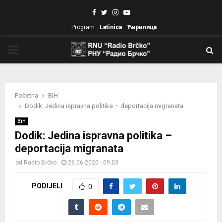
Facebook
Twitter
Instagram
Youtube
Program
Latinica
Ћирилица
PRIMARY
MENU
Početna
BiH
Dodik: Jedina ispravna politika – deportacija migranata
BiH
Dodik: Jedina ispravna politika –
deportacija migranata
od
Radio Brčko
26.06.2020 - 09:03
PODIJELI
0