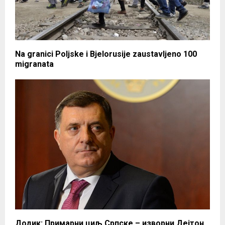
Na granici Poljske i Bjelorusije zaustavljeno 100
migranata
Додик: Примарни циљ Српске – изворни Дејтон