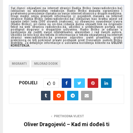
Svi članci objavljeni na internet stranici Radija Brčko (www.radiobrcko.ba)
isključivo su vlasništvo redakcije. Radio Brčko dopušta ograničeno i
povremeno prenošenje članaka sa svoje internet stranice u drugim medijima.
Drugi mediji smiju prenijeti informacije iz pojedinih članaka sa Internet
stranice Radija Brčko (www.radiobrcko.ba) isključivo kao kratku vijest od
najviše četiri reda (300 slovnih znakova), uz obavezno navođenje izvora
(Radio Brčko), pri čemu su on-line izdanja dužna objaviti link na originalni
tekst na web stranicu radiobrcko.ba, ukoliko s uredništvom portala nije
postignut dogovor o drugačijim uslovima. Radio Brčko je odlučan u
nastojanju da zaštiti svoje intelektualno vlasništvo i rad svojih autora.
Ukoliko se bilo koji dio teksta ili informacija iz teksta objavljenog na internet
stranici www.radiobrcko.ba prenese suprotno ovim pravilima, protiv
prekršioca će biti pokrenut pravni postupak pred Osnovnim sudom Brčko
distrikta. Za detaljnije informacije o uslovima korištenja kliknite na
USLOVI
KORIŠTENJA.
MIGRANTI
MILORAD DODIK
PODIJELI
0
PRETHODNA VIJEST
Oliver Dragojević – Kad mi dođeš ti