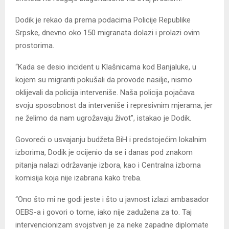
Dodik je rekao da prema podacima Policije Republike
Srpske, dnevno oko 150 migranata dolazi i prolazi ovim
prostorima.
“Kada se desio incident u Klašnicama kod Banjaluke, u
kojem su migranti pokušali da provode nasilje, nismo
oklijevali da policija interveniše. Naša policija pojačava
svoju sposobnost da interveniše i represivnim mjerama, jer
ne želimo da nam ugrožavaju život”, istakao je Dodik.
Govoreći o usvajanju budžeta BiH i predstojećim lokalnim
izborima, Dodik je ocijenio da se i danas pod znakom
pitanja nalazi održavanje izbora, kao i Centralna izborna
komisija koja nije izabrana kako treba.
“Ono što mi ne godi jeste i što u javnost izlazi ambasador
OEBS-a i govori o tome, iako nije zadužena za to. Taj
intervencionizam svojstven je za neke zapadne diplomate