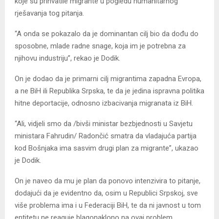
koje su prihvatile migrante u pogledu humanitarnog
rješavanja tog pitanja.
“A onda se pokazalo da je dominantan cilj bio da dođu do
sposobne, mlade radne snage, koja im je potrebna za
njihovu industriju”, rekao je Dodik.
On je dodao da je primarni cilj migrantima zapadna Evropa,
a ne BiH ili Republika Srpska, te da je jedina ispravna politika
hitne deportacije, odnosno izbacivanja migranata iz BiH.
“Ali, vidjeli smo da /bivši ministar bezbjednosti u Savjetu
ministara Fahrudin/ Radončić smatra da vladajuća partija
kod Bošnjaka ima sasvim drugi plan za migrante”, ukazao
je Dodik.
On je naveo da mu je plan da ponovo intenzivira to pitanje,
dodajući da je evidentno da, osim u Republici Srpskoj, sve
više problema ima i u Federaciji BiH, te da ni javnost u tom
entitetu ne reaguje blagonaklono na ovaj problem.