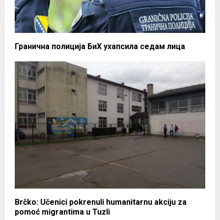
Гранична полиција БиХ ухапсила седам лица
Brčko: Učenici pokrenuli humanitarnu akciju za
pomoć migrantima u Tuzli