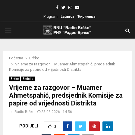
Facebook
Twitter
Instagram
Youtube
Program
Latinica
Ћирилица
PRIMARY
MENU
Početna
Brčko
Vrijeme za razgovor – Muamer Ahmetspahić, predsjednik
Komisije za papire od vrijednosti Distrikta
Brčko
Emisije
Vrijeme za razgovor – Muamer
Ahmetspahić, predsjednik Komisije za
papire od vrijednosti Distrikta
od
Radio Brčko
25.05.2026 - 14:56
PODIJELI
0