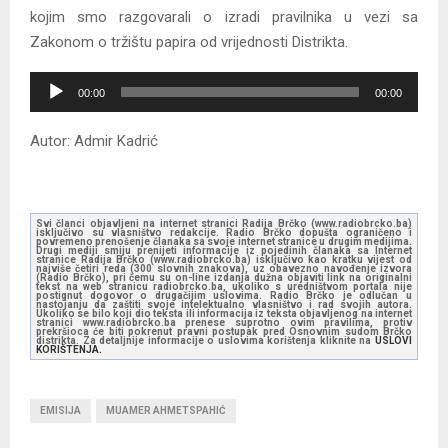
kojim smo razgovarali o izradi pravilnika u vezi sa
Zakonom o tržištu papira od vrijednosti Distrikta.
A
00:00
00:00
u
d
Autor: Admir Kadrić
i
o
P
Svi članci objavljeni na internet stranici Radija Brčko (www.radiobrcko.ba)
l
isključivo su vlasništvo redakcije. Radio Brčko dopušta ograničeno i
povremeno prenošenje članaka sa svoje internet stranice u drugim medijima.
Drugi mediji smiju prenijeti informacije iz pojedinih članaka sa Internet
a
stranice Radija Brčko (www.radiobrcko.ba) isključivo kao kratku vijest od
najviše četiri reda (300 slovnih znakova), uz obavezno navođenje izvora
(Radio Brčko), pri čemu su on-line izdanja dužna objaviti link na originalni
y
tekst na web stranicu radiobrcko.ba, ukoliko s uredništvom portala nije
postignut dogovor o drugačijim uslovima. Radio Brčko je odlučan u
e
nastojanju da zaštiti svoje intelektualno vlasništvo i rad svojih autora.
Ukoliko se bilo koji dio teksta ili informacija iz teksta objavljenog na internet
stranici www.radiobrcko.ba prenese suprotno ovim pravilima, protiv
r
prekršioca će biti pokrenut pravni postupak pred Osnovnim sudom Brčko
distrikta. Za detaljnije informacije o uslovima korištenja kliknite na
USLOVI
KORIŠTENJA.
EMISIJA
MUAMER AHMETSPAHIĆ