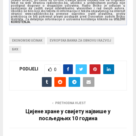
(Radio Brčko), pri čemu su on-line izdanja dužna objaviti link na originalni
tekst na web stranicu radiobrcko.ba, ukoliko s uredništvom portala nije
postignut dogovor o drugačijim uslovima. Radio Brčko je odlučan u
nastojanju da zaštiti svoje intelektualno vlasništvo i rad svojih autora.
Ukoliko se bilo koji dio teksta ili informacija iz teksta objavljenog na internet
stranici www.radiobrcko.ba prenese suprotno ovim pravilima, protiv
prekršioca će biti pokrenut pravni postupak pred Osnovnim sudom Brčko
distrikta. Za detaljnije informacije o uslovima korištenja kliknite na
USLOVI
KORIŠTENJA.
EKONOMSKI UČINAK
EVROPSKA BANKA ZA OBNOVU I RAZVOJ
БИХ
PODIJELI
0
PRETHODNA VIJEST
Цијене хране у свијету највише у
посљедњих 10 година