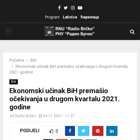
Facebook
Twitter
Instagram
Youtube
Program
Latinica
Ћирилица
PRIMARY
MENU
Početna
BiH
Ekonomski učinak BiH premašio očekivanja u drugom kvartalu
2021. godine
BiH
Ekonomski učinak BiH premašio
očekivanja u drugom kvartalu 2021.
godine
od
Radio Brčko
04.11.2021 - 11:37
PODIJELI
0