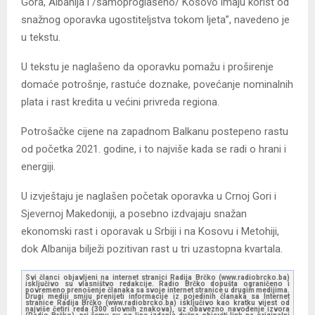
Gora, Albanija i /samoproglašeno/ Kosovo imaju korist od
snažnog oporavka ugostiteljstva tokom ljeta”, navedeno je
u tekstu.
U tekstu je naglašeno da oporavku pomažu i proširenje
domaće potrošnje, rastuće doznake, povećanje nominalnih
plata i rast kredita u većini privreda regiona.
Potrošačke cijene na zapadnom Balkanu postepeno rastu
od početka 2021. godine, i to najviše kada se radi o hrani i
energiji.
U izvještaju je naglašen početak oporavka u Crnoj Gori i
Sjevernoj Makedoniji, a posebno izdvajaju snažan
ekonomski rast i oporavak u Srbiji i na Kosovu i Metohiji,
dok Albanija bilježi pozitivan rast u tri uzastopna kvartala.
Svi članci objavljeni na internet stranici Radija Brčko (www.radiobrcko.ba)
isključivo su vlasništvo redakcije. Radio Brčko dopušta ograničeno i
povremeno prenošenje članaka sa svoje internet stranice u drugim medijima.
Drugi mediji smiju prenijeti informacije iz pojedinih članaka sa Internet
stranice Radija Brčko (www.radiobrcko.ba) isključivo kao kratku vijest od
najviše četiri reda (300 slovnih znakova), uz obavezno navođenje izvora