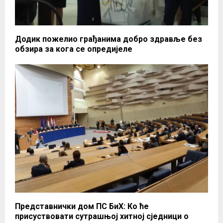
Додик пожелио грађанима добро здравље без
обзира за кога се опредијеле
Представнички дом ПС БиХ: Ко ће
присуствовати сутрашњој хитној сједници о