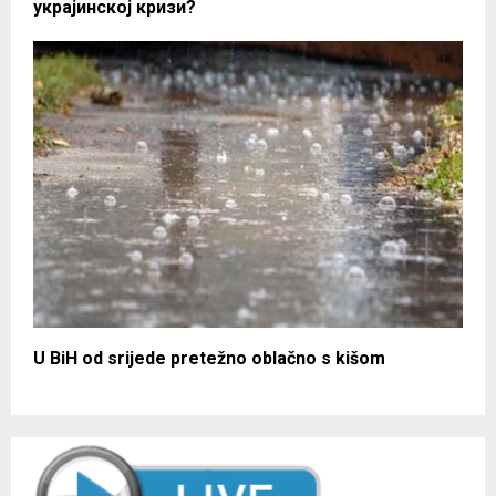
украјинској кризи?
U BiH od srijede pretežno oblačno s kišom