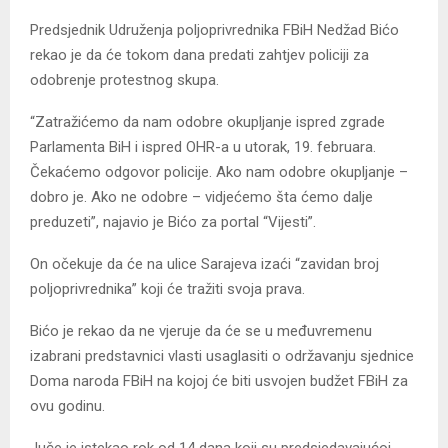
Predsjednik Udruženja poljoprivrednika FBiH Nedžad Bićo
rekao je da će tokom dana predati zahtjev policiji za
odobrenje protestnog skupa.
“Zatražićemo da nam odobre okupljanje ispred zgrade
Parlamenta BiH i ispred OHR-a u utorak, 19. februara.
Čekaćemo odgovor policije. Ako nam odobre okupljanje –
dobro je. Ako ne odobre – vidjećemo šta ćemo dalje
preduzeti”, najavio je Bićo za portal “Vijesti”.
On očekuje da će na ulice Sarajeva izaći “zavidan broj
poljoprivrednika” koji će tražiti svoja prava.
Bićo je rekao da ne vjeruje da će se u međuvremenu
izabrani predstavnici vlasti usaglasiti o održavanju sjednice
Doma naroda FBiH na kojoj će biti usvojen budžet FBiH za
ovu godinu.