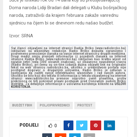
Juče je istekao rok od 14 dana koji su predsjedavajućoj
Doma naroda Lidiji Bradari dali delegati u Klubu bošnjačkog
naroda, zatraživši da krajem februara zakaže vanrednu
sjednicu na čijem bi se dnevnom redu našao budžet.
Izvor: SRNA
Svi članci objavljeni na internet stranici Radija Brčko (www.radiobrcko.ba)
isključivo su vlasništvo redakcije. Radio Brčko dopušta ograničeno i
povremeno prenošenje članaka sa svoje internet stranice u drugim medijima.
Drugi mediji smiju prenijeti informacije iz pojedinih članaka sa Internet
stranice Radija Brčko (www.radiobrcko.ba) isključivo kao kratku vijest od
najviše četiri reda (300 slovnih znakova), uz obavezno navođenje izvora
(Radio Brčko), pri čemu su on-line izdanja dužna objaviti link na originalni
tekst na web stranicu radiobrcko.ba, ukoliko s uredništvom portala nije
postignut dogovor o drugačijim uslovima. Radio Brčko je odlučan u
nastojanju da zaštiti svoje intelektualno vlasništvo i rad svojih autora.
Ukoliko se bilo koji dio teksta ili informacija iz teksta objavljenog na internet
stranici www.radiobrcko.ba prenese suprotno ovim pravilima, protiv
prekršioca će biti pokrenut pravni postupak pred Osnovnim sudom Brčko
distrikta. Za detaljnije informacije o uslovima korištenja kliknite na
USLOVI
KORIŠTENJA.
BUDŽET FBIH
POLJOPRIVREDNICI
PROTEST
PODIJELI
0