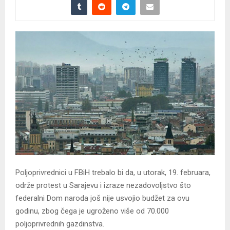
Poljoprivrednici u FBiH trebalo bi da, u utorak, 19. februara,
održe protest u Sarajevu i izraze nezadovoljstvo što
federalni Dom naroda još nije usvojio budžet za ovu
godinu, zbog čega je ugroženo više od 70.000
poljoprivrednih gazdinstva.