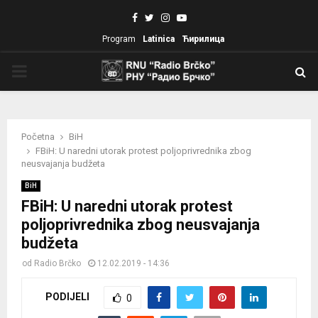
Facebook
Twitter
Instagram
Youtube
Program
Latinica
Ћирилица
PRIMARY
MENU
Početna
BiH
FBiH: U naredni utorak protest poljoprivrednika zbog
neusvajanja budžeta
BiH
FBiH: U naredni utorak protest
poljoprivrednika zbog neusvajanja
budžeta
od
Radio Brčko
12.02.2019 - 14:36
PODIJELI
0