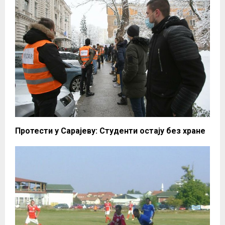
Протести у Сарајеву: Студенти остају без хране