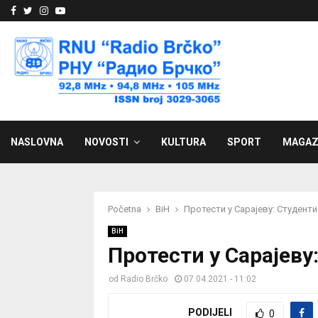
Facebook
Twitter
Instagram
Youtube
NASLOVNA
NOVOSTI
KULTURA
SPORT
MAGAZ
Početna
BiH
Протести у Сарајеву: Студенти
BiH
Протести у Сарајеву:
od
Radio Brčko
07.04.2021 - 11:02
PODIJELI
0