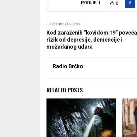
PODIJELI
0
PRETHODNA VIJEST
Kod zaraženih “kovidom 19” poveć
rizik od depresije, demencije i
možadanog udara
Radio Brčko
RELATED POSTS