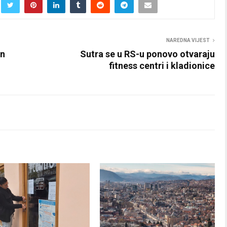
NAREDNA VIJEST
an
Sutra se u RS-u ponovo otvaraju
fitness centri i kladionice