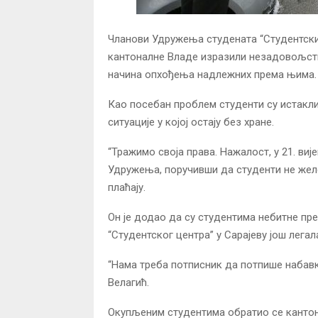
Чланови Удружења студената “Студентски 
кантоналне Владе изразили незадовољств
начина опхођења надлежних према њима.
Као посебан проблем студенти су истакл
ситуације у којој остају без хране.
“Тражимо своја права. Нажалост, у 21. виј
Удружења, поручивши да студенти не желе
плаћају.
Он је додао да су студентима небитне пр
“Студентског центра” у Сарајеву још легала
“Нама треба потписник да потпише набавке
Велагић.
Окупљеним студентима обратио се кантона