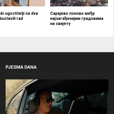
ki ugostitelji na dva
Сарајево поново међу
bustavili rad
најзагађенијим градовима
на свијету
PJESMA DANA