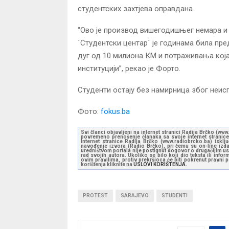
студентских захтјева оправдана.
“Ово је производ вишегодишњег немара и
`Студентски центар` је годинама била пр
дуг од 10 милиона КМ и потраживања која
институцији”, рекао је Форто.
Студенти остају без намирница због неи
Фото:
fokus.ba
Svi članci objavljeni na internet stranici Radija Brčko (w
povremeno prenošenje članaka sa svoje internet stranice 
Internet stranice Radija Brčko (www.radiobrcko.ba) isklj
navođenje izvora (Radio Brčko), pri čemu su on-line izdan
uredništvom portala nije postignut dogovor o drugačijim usl
rad svojih autora. Ukoliko se bilo koji dio teksta ili inf
ovim pravilima, protiv prekršioca će biti pokrenut pravni
korištenja kliknite na
USLOVI KORIŠTENJA.
PROTEST
SARAJEVO
STUDENTI