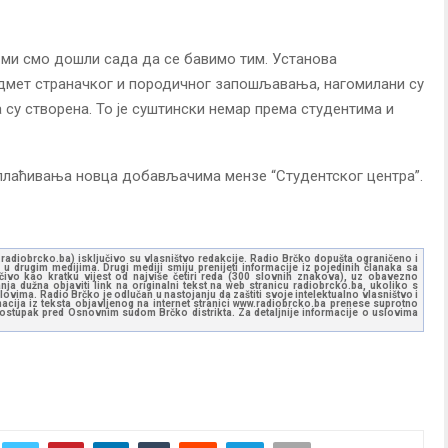
 ми смо дошли сада да се бавимо тим. Установа
едмет страначког и породичног запошљавања, нагомилани су
 су створена. То је суштински немар према студентима и
сплаћивања новца добављачима мензе “Студентског центра”.
ww.radiobrcko.ba) isključivo su vlasništvo redakcije. Radio Brčko dopušta ograničeno i
u drugim medijima. Drugi mediji smiju prenijeti informacije iz pojedinih članaka sa
učivo kao kratku vijest od najviše četiri reda (300 slovnih znakova), uz obavezno
ja dužna objaviti link na originalni tekst na web stranicu radiobrcko.ba, ukoliko s
ovima. Radio Brčko je odlučan u nastojanju da zaštiti svoje intelektualno vlasništvo i
ormacija iz teksta objavljenog na internet stranici www.radiobrcko.ba prenese suprotno
 postupak pred Osnovnim sudom Brčko distrikta. Za detaljnije informacije o uslovima