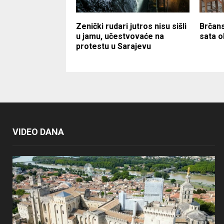
Zenički rudari jutros nisu sišli
Brčans
u jamu, učestvovaće na
sata o
protestu u Sarajevu
VIDEO DANA