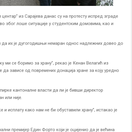
центар” из Сарајева данас су на протесту испред зграде
о због лоше ситуације у студентским домовима, као и
и да их је дугогодишњи немаран однос надлежних довео до
еку ми се боримо за храну”, рекао је Кенан Велагић из
 да зависе од повремених донација хране за коју уредно
епирке кантоналне власти да ли је бивши директор
н или није.
 и исплату како нам не би обуставили храну”, истакао је
лни премијер Един Форто који је оцијенио да је већина