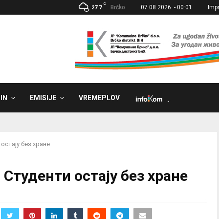
C
Brčko
07.08.2026. - 00:01
Imp
27.7
IN
EMISIJE
VREMEPLOV
˼
 остају без хране
 Студенти остају без хране