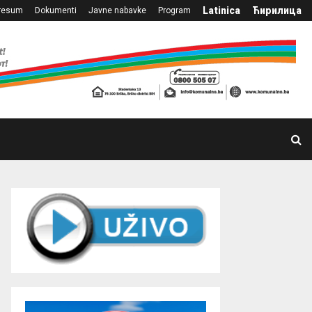
Latinica
Ћирилица
resum
Dokumenti
Javne nabavke
Program