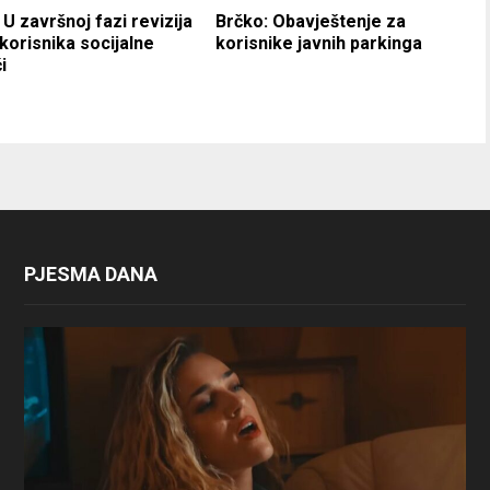
 U završnoj fazi revizija
Brčko: Obavještenje za
 korisnika socijalne
korisnike javnih parkinga
i
PJESMA DANA