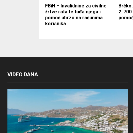
FBiH – Invalidnine za civilne
Brčko:
žrtve rata te tuđa njega i
2. 700
pomoć ubrzo na računima
pomoć
korisnika
VIDEO DANA