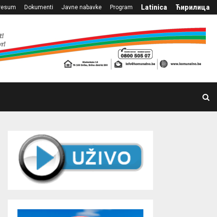
Latinica
Ћирилица
resum
Dokumenti
Javne nabavke
Program