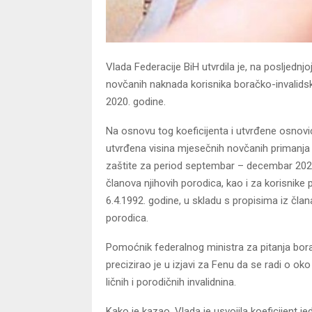
Vlada Federacije BiH utvrdila je, na posljednjo
novčanih naknada korisnika boračko-invalidsk
2020. godine.
Na osnovu tog koeficijenta i utvrđene osnov
utvrđena visina mjesečnih novčanih primanja 
zaštite za period septembar – decembar 2020
članova njihovih porodica, kao i za korisnike 
6.4.1992. godine, u skladu s propisima iz član
porodica.
Pomoćnik federalnog ministra za pitanja bor
precizirao je u izjavi za Fenu da se radi o oko
ličnih i porodičnih invalidnina.
Kako je kazao, Vlada je usvojila koeficijent j