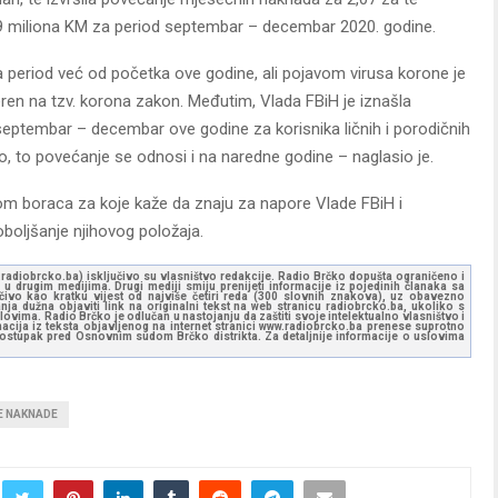
 1,9 miliona KM za period septembar – decembar 2020. godine.
za period već od početka ove godine, ali pojavom virusa korone je
ren na tzv. korona zakon. Međutim, Vlada FBiH je iznašla
eptembar – decembar ove godine za korisnika ličnih i porodičnih
vno, to povećanje se odnosi i na naredne godine – naglasio je.
ijom boraca za koje kaže da znaju za napore Vlade FBiH i
boljšanje njihovog položaja.
ww.radiobrcko.ba) isključivo su vlasništvo redakcije. Radio Brčko dopušta ograničeno i
u drugim medijima. Drugi mediji smiju prenijeti informacije iz pojedinih članaka sa
učivo kao kratku vijest od najviše četiri reda (300 slovnih znakova), uz obavezno
ja dužna objaviti link na originalni tekst na web stranicu radiobrcko.ba, ukoliko s
ovima. Radio Brčko je odlučan u nastojanju da zaštiti svoje intelektualno vlasništvo i
ormacija iz teksta objavljenog na internet stranici www.radiobrcko.ba prenese suprotno
 postupak pred Osnovnim sudom Brčko distrikta. Za detaljnije informacije o uslovima
E NAKNADE