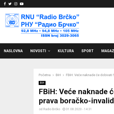
Facebook
Twitter
Instagram
Youtube
NASLOVNA
NOVOSTI
KULTURA
SPORT
MAGAZ
Početna
BiH
FBiH: Veće naknade će dobivati 9
BiH
FBiH: Veće naknade će
prava boračko-invalid
od
Radio Brčko
31.08.2020 - 14:31