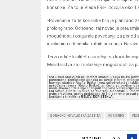
korisnike. Za to je Vlada FBiH izdvojila oko
-Povećanje za te korisnike bilo je planirano 
prolongirano. Odnosno, taj novac je preusmje
mogućnosti i osigurala povećanje za period s
invalidnina i dobitnika ratnih priznanja. Nara
Terzo ističe kvalitetu suradnje sa koordinac
Ministarstva za iznalaženje mogućnosti za po
Svi članci objavljeni na internet stranici Radija Brčko (w
povremeno prenošenje članaka sa svoje internet stranice 
Internet stranice Radija Brčko (www.radiobrcko.ba) isklj
navođenje izvora (Radio Brčko), pri čemu su on-line izdan
uredništvom portala nije postignut dogovor o drugačijim usl
rad svojih autora. Ukoliko se bilo koji dio teksta ili inf
ovim pravilima, protiv prekršioca će biti pokrenut pravni
korištenja kliknite na
USLOVI KORIŠTENJA.
BORAČKO - INVALIDSKA ZAŠTITA
KORISNICI
VEĆ
PODIJELI