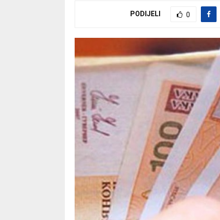
PODIJELI
0