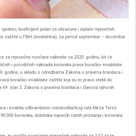
j sjednici, koeficijent jedan za obračune i isplate mjesečnih
e zaštite u FBiH (invalidnina), za period septembar – decembar
ice za mjesečne novčane naknade za 2020. godinu, bit će
ličnih i porodičnih naknada korisnika prava boračko-invalidske
. godine, u skladu s odredbama Zakona o pravima branilaca i
prava boračko-invalidske zaštite koji su to pravo stekli do
a 69. stav 2. Zakona o pravima branilaca i članova njihovih
aca i invalida odbrambeno-oslobodilačkog rata Mirza Terzo
 90.000 korisnika, dobitnika najvećih ratnih priznanja i korisnika
edan, te izvršila povećanje mjesečnih naknada za 2,07 za te