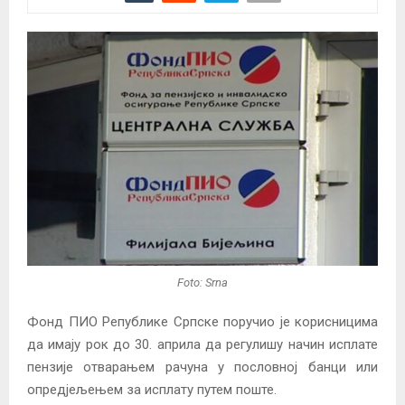
Foto: Srna
Фонд ПИО Републике Српске поручио је корисницима
да имају рок до 30. априла да регулишу начин исплате
пензије отварањем рачуна у пословној банци или
опредјељењем за исплату путем поште.