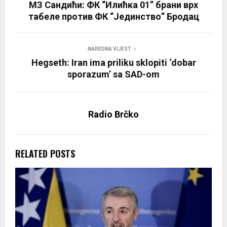
МЗ Сандићи: ФК “Илићка 01” брани врх
табеле против ФК “Јединство” Бродац
NAREDNA VIJEST
Hegseth: Iran ima priliku sklopiti ‘dobar
sporazum’ sa SAD-om
Radio Brčko
RELATED POSTS