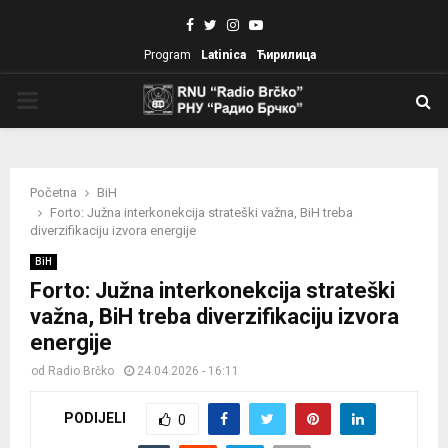
Facebook
Twitter
Instagram
Youtube
Program
Latinica
Ћирилица
PRIMARY
MENU
Početna
BiH
Forto: Južna interkonekcija strateški važna, BiH treba
diverzifikaciju izvora energije
BiH
Forto: Južna interkonekcija strateški
važna, BiH treba diverzifikaciju izvora
energije
od
Radio Brčko
24.04.2026 - 16:11
PODIJELI
0