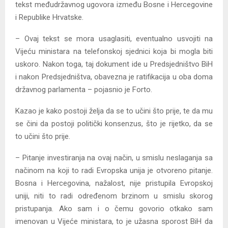
tekst međudržavnog ugovora između Bosne i Hercegovine
i Republike Hrvatske.
– Ovaj tekst se mora usaglasiti, eventualno usvojiti na
Vijeću ministara na telefonskoj sjednici koja bi mogla biti
uskoro. Nakon toga, taj dokument ide u Predsjedništvo BiH
i nakon Predsjedništva, obavezna je ratifikacija u oba doma
državnog parlamenta – pojasnio je Forto.
Kazao je kako postoji želja da se to učini što prije, te da mu
se čini da postoji politički konsenzus, što je rijetko, da se
to učini što prije.
– Pitanje investiranja na ovaj način, u smislu neslaganja sa
načinom na koji to radi Evropska unija je otvoreno pitanje.
Bosna i Hercegovina, nažalost, nije pristupila Evropskoj
uniji, niti to radi određenom brzinom u smislu skorog
pristupanja. Ako sam i o čemu govorio otkako sam
imenovan u Vijeće ministara, to je užasna sporost BiH da