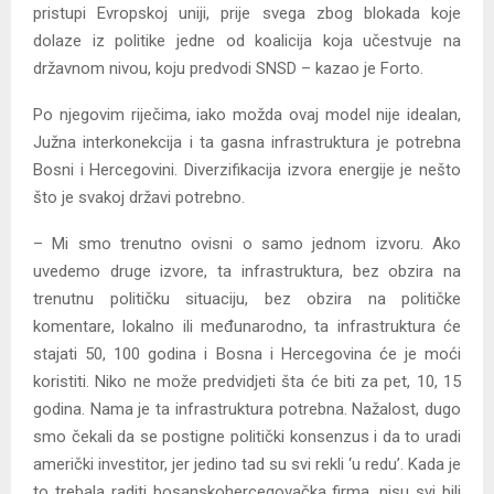
pristupi Evropskoj uniji, prije svega zbog blokada koje
dolaze iz politike jedne od koalicija koja učestvuje na
državnom nivou, koju predvodi SNSD – kazao je Forto.
Po njegovim riječima, iako možda ovaj model nije idealan,
Južna interkonekcija i ta gasna infrastruktura je potrebna
Bosni i Hercegovini. Diverzifikacija izvora energije je nešto
što je svakoj državi potrebno.
– Mi smo trenutno ovisni o samo jednom izvoru. Ako
uvedemo druge izvore, ta infrastruktura, bez obzira na
trenutnu političku situaciju, bez obzira na političke
komentare, lokalno ili međunarodno, ta infrastruktura će
stajati 50, 100 godina i Bosna i Hercegovina će je moći
koristiti. Niko ne može predvidjeti šta će biti za pet, 10, 15
godina. Nama je ta infrastruktura potrebna. Nažalost, dugo
smo čekali da se postigne politički konsenzus i da to uradi
američki investitor, jer jedino tad su svi rekli ‘u redu’. Kada je
to trebala raditi bosanskohercegovačka firma, nisu svi bili