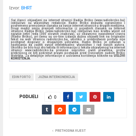
Izvor:
BHRT
Svi članci objavljeni na internet stranici Radija Brčko (www.radiobrcko.ba)
isključivo su vlasništvo redakcije. Radio Brčko dopušta ograničeno i
povremeno prenošenje članaka sa svoje internet stranice u drugim medijima.
Drugi mediji smiju prenijeti informacije iz pojedinih članaka sa Internet
stranice Radija Brčko (www.radiobrcko.ba) isključivo kao kratku vijest od
najviše četiri reda (300 slovnih znakova), uz obavezno navođenje izvora
(Radio Brčko), pri čemu su on-line izdanja dužna objaviti link na originalni
tekst na web stranicu radiobrcko.ba, ukoliko s uredništvom portala nije
postignut dogovor o drugačijim uslovima. Radio Brčko je odlučan u
nastojanju da zaštiti svoje intelektualno vlasništvo i rad svojih autora.
Ukoliko se bilo koji dio teksta ili informacija iz teksta objavljenog na internet
stranici www.radiobrcko.ba prenese suprotno ovim pravilima, protiv
prekršioca će biti pokrenut pravni postupak pred Osnovnim sudom Brčko
distrikta. Za detaljnije informacije o uslovima korištenja kliknite na
USLOVI
KORIŠTENJA.
EDIN FORTO
JUŽNA INTERKONEKCIJA
PODIJELI
0
PRETHODNA VIJEST