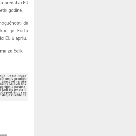
tna sredstva EU
tiri godine.
 mogućnosti da
ekao je Forto
i EU u aprilu.
ma za čelik.
kcije. Radio Brčko
ji smiju prenijeti
 vijest od najviše
užna objaviti link
ugačijim uslovima.
koji dio teksta ili
otiv prekršioca će
štenja kliknite na