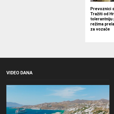
Prevoznici 
Tražiti od H
tolerantniju
režima prel
za vozače
VIDEO DANA