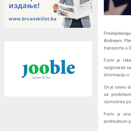
Predsjedavaju
Andrejem Plen
transporta u S
Forto je rek
razgovarati sa
informaciju o
On je naveo d
sa predstavni
razmotreni pod
Forto je izr
prethodnom pe