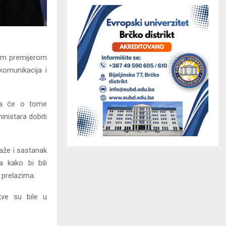
kim premijerom
komunikacija i
 da će o tome
inistara dobiti
aže i sastanak
a kako bi bili
 prelazima.
kve su bile u