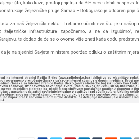
žaljenje što, kako kaže, postoji prijetnja da BiH neće dobiti bespovra
konstrukcije željezničke pruge Šamac – Doboj, iako je odobren prije če
 šteta za naš željeznički sektor. Trebamo učiniti sve što je u našoj
at željezničke infrastrukture započnemo, a ne da izgubimo”, r
arajevu, te dodao da će se o ovome više znati kada dođu predstavnic
 da je na sjednici Savjeta ministara podržao odluku o zaštitnim mjera
jeni na internet stranici Radija Brčko (www.radiobrcko.ba) isključivo su vlasništvo reda
o i povremeno prenošenje članaka sa svoje internet stranice u drugim medijima. Drugi medi
jedinih članaka sa Internet stranice Radija Brčko (www.radiobrcko.ba) isključivo kao kratku
slovnih znakova), uz obavezno navođenje izvora (Radio Brčko), pri čemu su on-line izdanja d
st na web stranicu radiobrcko.ba, ukoliko s uredništvom portala nije postignut dogovor o dr
učan u nastojanju da zaštiti svoje intelektualno vlasništvo i rad svojih autora. Ukoliko se bilo 
ksta objavljenog na internet stranici www.radiobrcko.ba prenese suprotno ovim pravilima, pr
vni postupak pred Osnovnim sudom Brčko distrikta. Za detaljnije informacije o uslovima kori
NJA.