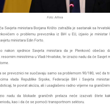
Foto: Arhiva
ća Savjeta ministara Borjana Krišto zatražila je sastanak sa hrvats
kovićem o problemu prevoznika iz BiH u EU, izjavio je ministar 
avjetu ministara Edin Forto.
ao nakon sjednice Savjeta ministara da je Plenković obećao
 resornim ministrima u Vladi Hrvatske, te izrazio nadu da će Savjet m
 tome.
a se prevoznici ne suočavaju samo sa problemom 90/180, već da tr
cima vlada Republike Srpske, Federacije BiH i Savjeta ministar
sticaji, te povrat akciza, ali i usaglašeno radno vrijeme na graničnim
azio nadu da blokade graničnih prelaza neće izazvati štete ka
riodu, kao i da će se pomoći transportnom sektoru.