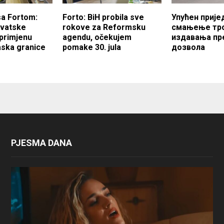
sa Fortom:
Forto: BiH probila sve
Упућен прије
rvatske
rokove za Reformsku
смањење тр
 primjenu
agendu, očekujem
издавања пр
aska granice
pomake 30. jula
дозвола
PJESMA DANA