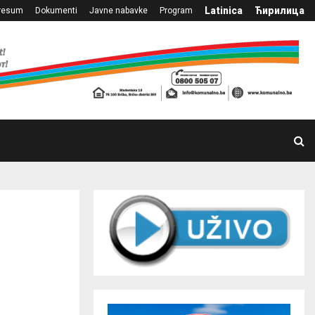
Latinica
Ћирилица
resum
Dokumenti
Javne nabavke
Program