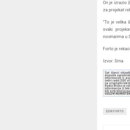
On je izrazio 
za projekat re
“To je velika
svaki projek
novinarima u S
Forto je rekao
Izvor: Srna
Svi članci objavl
dopušta ograničen
informacije iz po
četiri reda (300 
na originalni tek
Radio Brčko je odl
informacija iz te
biti pokrenut pra
USLOVI KORIŠTE
EDIN FORTO