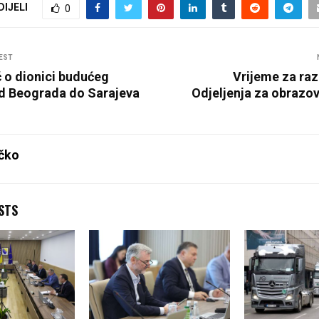
DIJELI
0
EST
ć o dionici budućeg
Vrijeme za raz
d Beograda do Sarajeva
Odjeljenja za obrazo
čko
STS