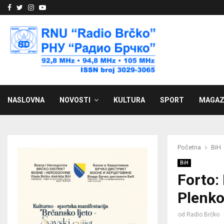
Facebook
Twitter
Instagram
Youtube
NASLOVNA
NOVOSTI
KULTURA
SPORT
MAGAZ
Početna
BiH
BiH
Forto: 
Plenk
od
Radio Brčko