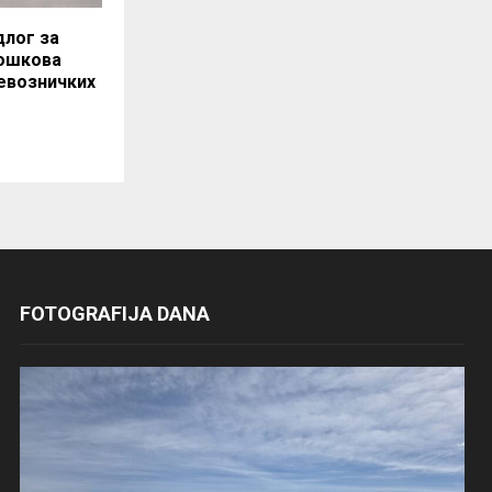
длог за
ошкова
евозничких
FOTOGRAFIJA DANA