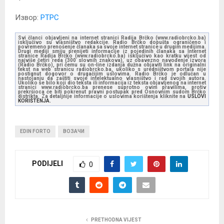
Извор:
РТРС
Svi članci objavljeni na internet stranici Radija Brčko (www.radiobrcko.ba)
isključivo su vlasništvo redakcije. Radio Brčko dopušta ograničeno i
povremeno prenošenje članaka sa svoje internet stranice u drugim medijima.
Drugi mediji smiju prenijeti informacije iz pojedinih članaka sa Internet
stranice Radija Brčko (www.radiobrcko.ba) isključivo kao kratku vijest od
najviše četiri reda (300 slovnih znakova), uz obavezno navođenje izvora
(Radio Brčko), pri čemu su on-line izdanja dužna objaviti link na originalni
tekst na web stranicu radiobrcko.ba, ukoliko s uredništvom portala nije
postignut dogovor o drugačijim uslovima. Radio Brčko je odlučan u
nastojanju da zaštiti svoje intelektualno vlasništvo i rad svojih autora.
Ukoliko se bilo koji dio teksta ili informacija iz teksta objavljenog na internet
stranici www.radiobrcko.ba prenese suprotno ovim pravilima, protiv
prekršioca će biti pokrenut pravni postupak pred Osnovnim sudom Brčko
distrikta. Za detaljnije informacije o uslovima korištenja kliknite na
USLOVI
KORIŠTENJA.
EDIN FORTO
ВОЗАЧИ
PODIJELI
0
PRETHODNA VIJEST