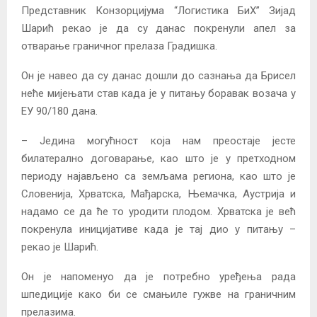
Представник Конзорцијума “Логистика БиХ” Зијад
Шарић рекао је да су данас покренули апел за
отварање граничног прелаза Градишка.
Он је навео да су данас дошли до сазнања да Брисел
неће мијењати став када је у питању боравак возача у
ЕУ 90/180 дана.
– Једина могућност која нам преостаје јесте
билатерално договарање, као што је у претходном
периоду најављено са земљама региона, као што је
Словенија, Хрватска, Мађарска, Њемачка, Аустрија и
надамо се да ће то уродити плодом. Хрватска је већ
покренула иницијативе када је тај дио у питању –
рекао је Шарић.
Он је напоменуо да је потребно уређења рада
шпедиције како би се смањиле гужве на граничним
прелазима.