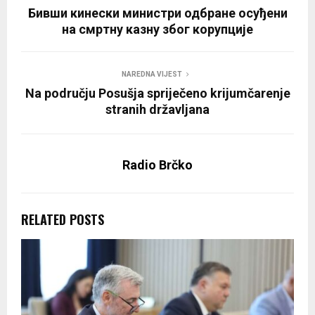
Бивши кинески министри одбране осуђени
на смртну казну због корупције
NAREDNA VIJEST
Na području Posušja spriječeno krijumčarenje
stranih državljana
Radio Brčko
RELATED POSTS