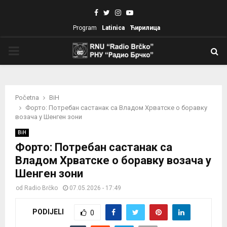
Facebook
Twitter
Instagram
Youtube
Program
Latinica
Ћирилица
PRIMARY
MENU
Početna
BiH
Форто: Потребан састанак са Владом Хрватске о боравку
возача у Шенген зони
BiH
Форто: Потребан састанак са
Владом Хрватске о боравку возача у
Шенген зони
od
Radio Brčko
07.05.2026 - 17:49
PODIJELI
0