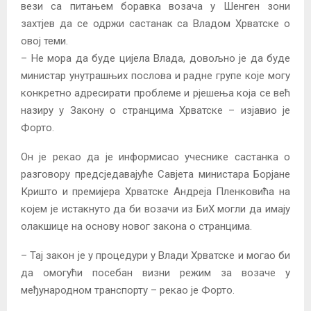
вези са питањем боравка возача у Шенген зони
захтјев да се одржи састанак са Владом Хрватске о
овој теми.
– Не мора да буде цијела Влада, довољно је да буде
министар унутрашњих послова и радне групе које могу
конкретно адресирати проблеме и рјешења која се већ
назиру у Закону о странцима Хрватске – изјавио је
Форто.
Он је рекао да је информисао учеснике састанка о
разговору предсједавајуће Савјета министара Борјане
Кришто и премијера Хрватске Андреја Пленковића на
којем је истакнуто да би возачи из БиХ могли да имају
олакшице на основу новог закона о странцима.
– Тај закон је у процедури у Влади Хрватске и могао би
да омогући посебан визни режим за возаче у
међународном транспорту – рекао је Форто.