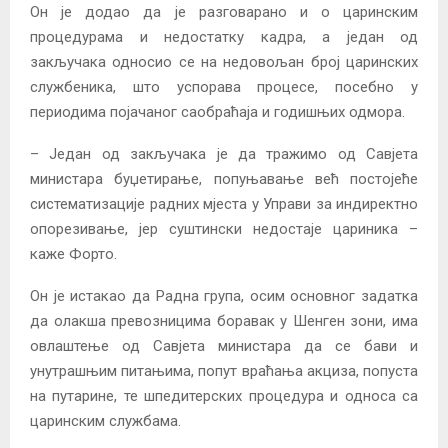
Он је додао да је разговарано и о царинским
процедурама и недостатку кадра, а један од
закључака односио се на недовољан број царинских
службеника, што успорава процесе, посебно у
периодима појачаног саобраћаја и годишњих одмора.
– Један од закључака је да тражимо од Савјета
министара буџетирање, попуњавање већ постојеће
систематизације радних мјеста у Управи за индиректно
опорезивање, јер суштински недостаје цариника –
каже Форто.
Он је истакао да Радна група, осим основног задатка
да олакша превозницима боравак у Шенген зони, има
овлаштење од Савјета министара да се бави и
унутрашњим питањима, попут враћања акциза, попуста
на путарине, те шпедитерских процедура и односа са
царинским службама.