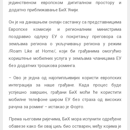
јединственом европском дигиталном простору и
додатно приближавање БиХ Унији.
Он је на данашњем онлајн састанку са представницима
Европске комисије и регионалним министрима
поздравио одлуку ЕУ о покретању преговора са
земљама региона о укључивању региона у режим
/Roam Like at Home/, који би грађанима омогућио
кориштење мобилних услуга у земљама чланицама ЕУ
без додатних трошкова роминга.
– Ово је једна од најопипљивијих користи европских
интеграција за наше грађане. Када процес буде
успјешно завршен, грађани БиХ моћи ће користити
мобилне телефоне широм ЕУ без страха од високих
рачуна за роминг – истакао је Форто.
Према његовим ријечима, БиХ мора испунити одређене
обавезе како би овај циљ био остварен, међу којима је