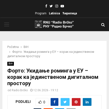
Facebook
Twitter
Instagram
Youtube
Program
Latinica
Ћирилица
PRIMARY
MENU
Početna
BiH
Форто: Укидање роминга у ЕУ – корак ка јединственом
дигиталном простору
BiH
Форто: Укидање роминга у ЕУ –
корак ка јединственом дигиталном
простору
od
Radio Brčko
12.06.2026 - 19:12
PODIJELI
0