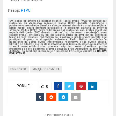
Извор:
РТРС
Svi članci objavljeni na internet stranici Radija Brčko (www.radiobrcko.ba)
isključivo su vlasništvo redakcije. Radio Brčko dopušta ograničeno i
povremeno prenošenje članaka sa svoje internet stranice u drugim medijima.
Drugi mediji smiju prenijeti informacije iz pojedinih članaka sa Internet
stranice Radija Brčko (www.radiobrcko.ba) isključivo kao kratku vijest od
najviše četiri reda (300 slovnih znakova), uz obavezno navođenje izvora
(Radio Brčko), pri čemu su on-line izdanja dužna objaviti link na originalni
tekst na web stranicu radiobrcko.ba, ukoliko s uredništvom portala nije
postignut dogovor o drugačijim uslovima. Radio Brčko je odlučan u
nastojanju da zaštiti svoje intelektualno vlasništvo i rad svojih autora.
Ukoliko se bilo koji dio teksta ili informacija iz teksta objavljenog na internet
stranici www.radiobrcko.ba prenese suprotno ovim pravilima, protiv
prekršioca će biti pokrenut pravni postupak pred Osnovnim sudom Brčko
distrikta. Za detaljnije informacije o uslovima korištenja kliknite na
USLOVI
KORIŠTENJA.
EDIN FORTO
УКИДАЊЕ РОМИНГА
PODIJELI
0
PRETHODNA VIJEST