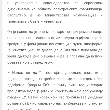
и усклађивање законодавства са европским
директивама из области електронских комуникација,
саопштено је из Министарства комуникација и
транспорта у Савјету министара.
Он је навео да је ово министарство припремило нацрт
новог закона о електронским комуникацијама, који је
тренутно у фази јавних консултација путем платформе
“еКонсултације”, те додао да је БиХ тиме показала да
жели да буде дио рјешења и да је спремна да испуни
обавезе које су пред њом.
– Надам се да ће постојати довољно свијести и
одговорности да потребне реформе спроведемо без
одгађања. Грађани БиХ не смију бити таоци спорих
процедура када је ријеч о користима које већ уживају
грађани ЕУ. Сваки корак који нас приближава укидању
роминга са ЕУ истовремено нас приближава и чланству
– поручио је Форто.