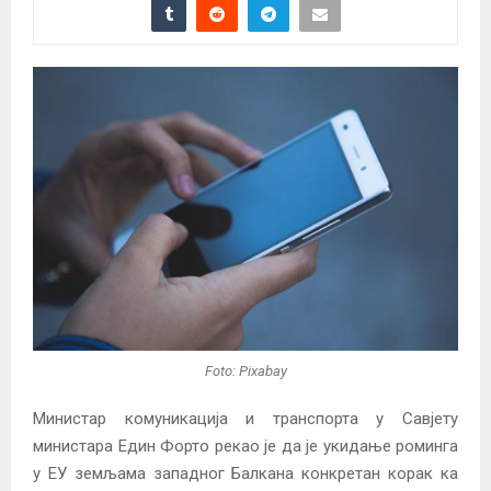
Foto: Pixabay
Министар комуникација и транспорта у Савјету
министара Един Форто рекао је да је укидање роминга
у ЕУ земљама западног Балкана конкретан корак ка