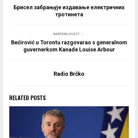
Брисел забрањује издавање електричних
тротинета
NAREDNA VIJEST
Bećirović u Torontu razgovarao s generalnom
guvernerkom Kanade Louise Arbour
Radio Brčko
RELATED POSTS