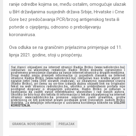
ranije odredbe kojima se, među ostalim, omogućuje ulazak
u BiH državljanima susjednih država Srbije, Hrvatske i Crne
Gore bez predočavanja PCR/brzog antigenskog testa ili
potvrde o cijepljenju, odnosno o prebolijevanju
koronavirusa.
Ova odluka se na graničnim prijelazima primjenjuje od 11.
lipnja 2021. godine, stoji u priopćenju.
Svi članci objavljeni na internet stranici Radija Brčko (www.radiobrcko.ba)
isključivo su vlasništvo redakcije. Radio Brčko dopušta ograničeno i
povremeno prenošenje članaka sa svoje internet stranice u drugim medijima.
Drugi mediji smiju prenijeti informacije iz pojedinih članaka sa Internet
stranice Radija Brčko (www.radiobrcko.ba) isključivo kao kratku vijest od
najviše četiri reda (300 slovnih znakova), uz obavezno navođenje izvora
(Radio Brčko), pri čemu su on-line izdanja dužna objaviti link na originalni
tekst na web stranicu radiobrcko.ba, ukoliko s uredništvom portala nije
postignut dogovor o drugačijim uslovima. Radio Brčko je odlučan u
nastojanju da zaštiti svoje intelektualno vlasništvo i rad svojih autora.
Ukoliko se bilo koji dio teksta ili informacija iz teksta objavljenog na internet
stranici www.radiobrcko.ba prenese suprotno ovim pravilima, protiv
prekršioca će biti pokrenut pravni postupak pred Osnovnim sudom Brčko
distrikta. Za detaljnije informacije o uslovima korištenja kliknite na
USLOVI
KORIŠTENJA.
GRANICA. NOVE ODREDBE
PRELAZAK