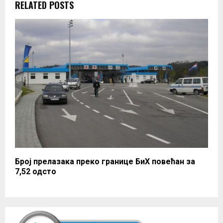
RELATED POSTS
Број прелазака преко границе БиХ повећан за
7,52 одсто