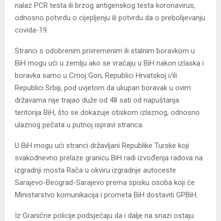
nalaz PCR testa ili brzog antigenskog testa koronavirus,
odnosno potvrdu o cijepljenju ili potvrdu da o prebolijevanju
covida-19.
Stranci s odobrenim privremenim ili stalnim boravkom u
BiH mogu ući u zemlju ako se vraćaju u BiH nakon izlaska i
boravka samo u Crnoj Gori, Republici Hrvatskoj i/ili
Republici Srbiji, pod uvjetom da ukupan boravak u ovim
državama nije trajao duže od 48 sati od napuštanja
teritorija BiH, što se dokazuje otiskom izlaznog, odnosno
ulaznog pečata u putnoj ispravi stranca.
U BiH mogu ući stranci državljani Republike Turske koji
svakodnevno prelaze granicu BiH radi izvođenja radova na
izgradnji mosta Rača u okviru izgradnje autoceste
Sarajevo-Beograd-Sarajevo prema spisku osoba koji će
Ministarstvo komunikacija i prometa BiH dostaviti GPBiH.
Iz Granične policije podsjećaju da i dalje na snazi ostaju