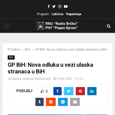
Facebook
Twitter
Instagram
Youtube
Program
Latinica
Ћирилица
PRIMARY
MENU
Početna
BiH
GP BiH: Nova odluka u vezi ulaska stranaca u BiH
BiH
GP BiH: Nova odluka u vezi ulaska
stranaca u BiH
od
Sanita Jerković Ibrahimović
12.06.2021 - 14:13
PODIJELI
0