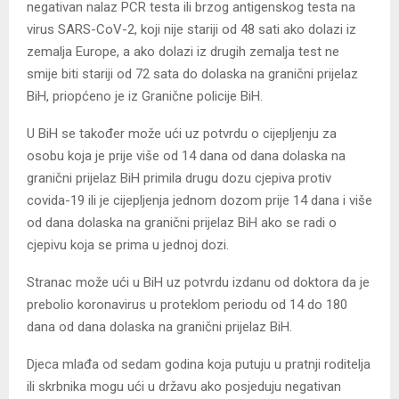
negativan nalaz PCR testa ili brzog antigenskog testa na
virus SARS-CoV-2, koji nije stariji od 48 sati ako dolazi iz
zemalja Europe, a ako dolazi iz drugih zemalja test ne
smije biti stariji od 72 sata do dolaska na granični prijelaz
BiH, priopćeno je iz Granične policije BiH.
U BiH se također može ući uz potvrdu o cijepljenju za
osobu koja je prije više od 14 dana od dana dolaska na
granični prijelaz BiH primila drugu dozu cjepiva protiv
covida-19 ili je cijepljenja jednom dozom prije 14 dana i više
od dana dolaska na granični prijelaz BiH ako se radi o
cjepivu koja se prima u jednoj dozi.
Stranac može ući u BiH uz potvrdu izdanu od doktora da je
prebolio koronavirus u proteklom periodu od 14 do 180
dana od dana dolaska na granični prijelaz BiH.
Djeca mlađa od sedam godina koja putuju u pratnji roditelja
ili skrbnika mogu ući u državu ako posjeduju negativan