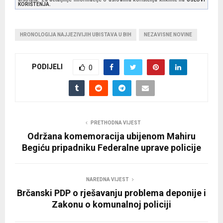
KORIŠTENJA.
HRONOLOGIJA NAJJEZIVIJIH UBISTAVA U BIH
NEZAVISNE NOVINE
PODIJELI
0
PRETHODNA VIJEST
Održana komemoracija ubijenom Mahiru
Begiću pripadniku Federalne uprave policije
NAREDNA VIJEST
Brčanski PDP o rješavanju problema deponije i
Zakonu o komunalnoj policiji