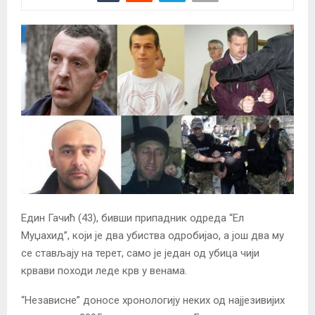
Един Гачић (43), бивши припадник одреда “Ел
Муџахид”, који је два убиства одробијао, а још два му
се стављају на терет, само је један од убица чији
крвави походи леде крв у венама.
“Независне” доносе хронологију неких од најјезивијих