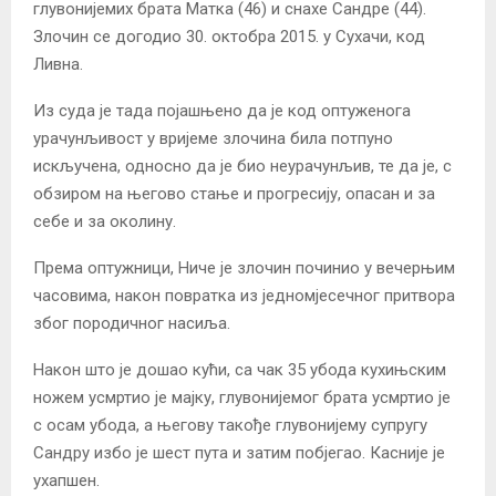
глувонијемих брата Матка (46) и снахе Сандре (44).
Злочин се догодио 30. октобра 2015. у Сухачи, код
Ливна.
Из суда је тада појашњено да је код оптуженога
урачунљивост у вријеме злочина била потпуно
искључена, односно да је био неурачунљив, те да је, с
обзиром на његово стање и прогресију, опасан и за
себе и за околину.
Према оптужници, Ниче је злочин починио у вечерњим
часовима, након повратка из једномјесечног притвора
због породичног насиља.
Након што је дошао кући, са чак 35 убода кухињским
ножем усмртио је мајку, глувонијемог брата усмртио је
с осам убода, а његову такође глувонијему супругу
Сандру избо је шест пута и затим побјегао. Касније је
ухапшен.