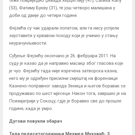
теже повриједио Џевада Херцеглију (47), Салиха Капу
(53), Фатиму Букву (31), те још четворо малишана у
доби од двије до четири године.
Фејзића су чак ударали лопатом, али га нису успјели
зауставити у крвавом походу који је учинио у стању
неурачунљивости.
Суђење Фејзићу окончано је 26. фебруара 2011. На
суду је казао да је направио масакр због гласова које
је чуо. Фејзићу тада није изречена затворска казна,
него му је одређен присилни смјештај на форензици
Казнено-поправног завода Зеница и његов боравак се
продужавао по шест мјесеци. Након тога, завршио је на
Психијатрији у Сокоцу, гдје је боравио све до прошле
године, када је умро.
Дугови повукли обарач
Тада педесетогодишњи Мехмед Муховић, 3.