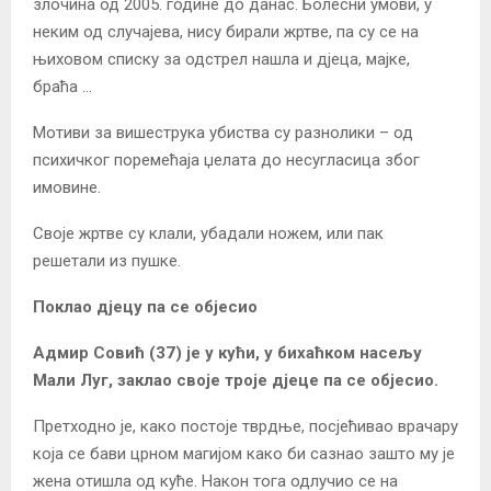
злочина од 2005. године до данас. Болесни умови, у
неким од случајева, нису бирали жртве, па су се на
њиховом списку за одстрел нашла и дјеца, мајке,
браћа …
Мотиви за вишеструка убиства су разнолики – од
психичког поремећаја џелата до несугласица због
имовине.
Своје жртве су клали, убадали ножем, или пак
решетали из пушке.
Поклао дјецу па се објесио
Адмир Совић (37) је у кући, у бихаћком насељу
Мали Луг, заклао своје троје дјеце па се објесио.
Претходно је, како постоје тврдње, посјећивао врачару
која се бави црном магијом како би сазнао зашто му је
жена отишла од куће. Након тога одлучио се на