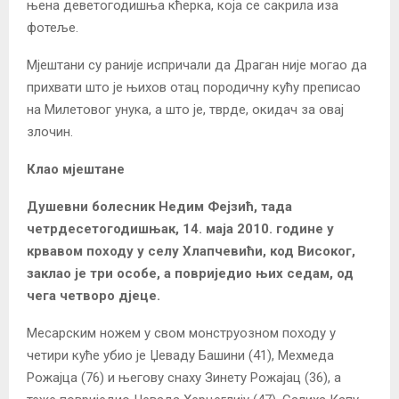
њена деветогодишња кћерка, која се сакрила иза
фотеље.
Мјештани су раније испричали да Драган није могао да
прихвати што је њихов отац породичну кућу преписао
на Милетовог унука, а што је, тврде, окидач за овај
злочин.
Клао мјештане
Душевни болесник Недим Фејзић, тада
четрдесетогодишњак, 14. маја 2010. године у
крвавом походу у селу Хлапчевићи, код Високог,
заклао је три особе, а повриједио њих седам, од
чега четворо дјеце.
Месарским ножем у свом монструозном походу у
четири куће убио је Џеваду Башини (41), Мехмеда
Рожајца (76) и његову снаху Зинету Рожајац (36), а