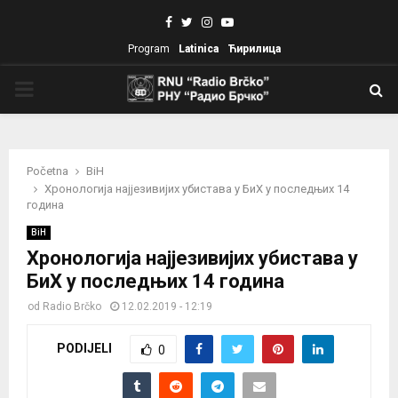
Facebook
Twitter
Instagram
Youtube
Program
Latinica
Ћирилица
PRIMARY
MENU
Početna
BiH
Хронологија најјезивијих убистава у БиХ у последњих 14
година
BiH
Хронологија најјезивијих убистава у
БиХ у последњих 14 година
od
Radio Brčko
12.02.2019 - 12:19
PODIJELI
0