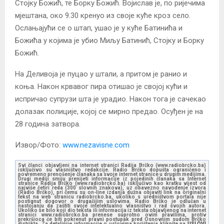
Стојку Божић, те Борку Божић. Војислав је, по ријечима
мјештана, око 9.30 кренуо из своје куће кроз село.
Ослањајући се о штап, ушао је у куће Батинића и
Божића у којима је убио Миљу Батинић, Стојку и Борку
Божић.
На Деливоја је пуцао у штали, а притом је ранио и
коња. Након крвавог пира отишао је својој кући и
испричао супрузи шта је урадио. Након тога је сачекао
долазак полиције, којој се мирно предао. Осуђен је на
28 година затвора.
Извор/Фото:
www.nezavisne.com
Svi članci objavljeni na internet stranici Radija Brčko (www.radiobrcko.ba)
isključivo su vlasništvo redakcije. Radio Brčko dopušta ograničeno i
povremeno prenošenje članaka sa svoje internet stranice u drugim medijima.
Drugi mediji smiju prenijeti informacije iz pojedinih članaka sa Internet
stranice Radija Brčko (www.radiobrcko.ba) isključivo kao kratku vijest od
najviše četiri reda (300 slovnih znakova), uz obavezno navođenje izvora
(Radio Brčko), pri čemu su on-line izdanja dužna objaviti link na originalni
tekst na web stranicu radiobrcko.ba, ukoliko s uredništvom portala nije
postignut dogovor o drugačijim uslovima. Radio Brčko je odlučan u
nastojanju da zaštiti svoje intelektualno vlasništvo i rad svojih autora.
Ukoliko se bilo koji dio teksta ili informacija iz teksta objavljenog na internet
stranici www.radiobrcko.ba prenese suprotno ovim pravilima, protiv
prekršioca će biti pokrenut pravni postupak pred Osnovnim sudom Brčko
distrikta. Za detaljnije informacije o uslovima korištenja kliknite na
USLOVI