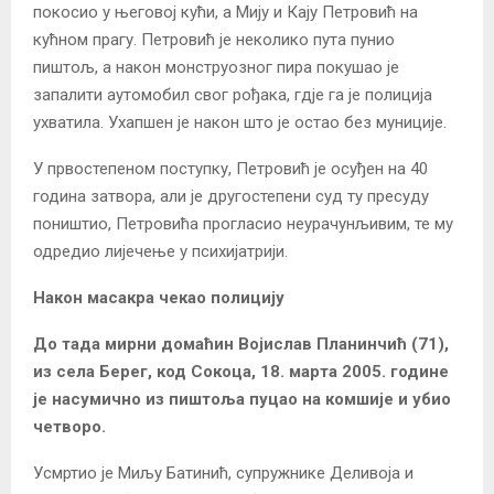
покосио у његовој кући, а Мију и Кају Петровић на
кућном прагу. Петровић је неколико пута пунио
пиштољ, а након монструозног пира покушао је
запалити аутомобил свог рођака, гдје га је полиција
ухватила. Ухапшен је након што је остао без муниције.
У првостепеном поступку, Петровић је осуђен на 40
година затвора, али је другостепени суд ту пресуду
поништио, Петровића прогласио неурачунљивим, те му
одредио лијечење у психијатрији.
Након масакра чекао полицију
До тада мирни домаћин Војислав Планинчић (71),
из села Берег, код Сокоца, 18. марта 2005. године
је насумично из пиштоља пуцао на комшије и убио
четворо.
Усмртио је Миљу Батинић, супружнике Деливоја и