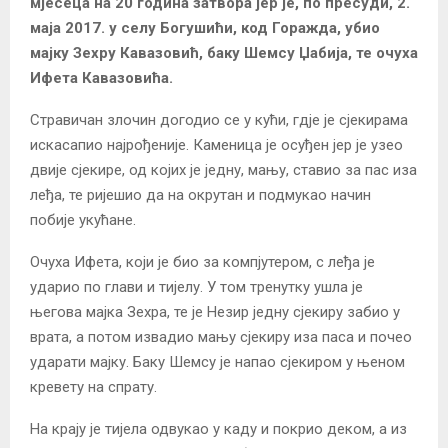
мјесеца на 20 година затвора јер је, по пресуди, 2.
маја 2017. у селу Богушићи, код Горажда, убио
мајку Зехру Кавазовић, баку Шемсу Џабија, те очуха
Ифета Кавазовића.
Стравичан злочин догодио се у кући, гдје је сјекирама
искасапио најрођеније. Каменица је осуђен јер је узео
двије сјекире, од којих је једну, мању, ставио за пас иза
леђа, те ријешио да на окрутан и подмукао начин
побије укућане.
Очуха Ифета, који је био за компјутером, с леђа је
ударио по глави и тијелу. У том тренутку ушла је
његова мајка Зехра, те је Незир једну сјекиру забио у
врата, а потом извадио мању сјекиру иза паса и почео
ударати мајку. Баку Шемсу је напао сјекиром у њеном
кревету на спрату.
На крају је тијела одвукао у каду и покрио деком, а из