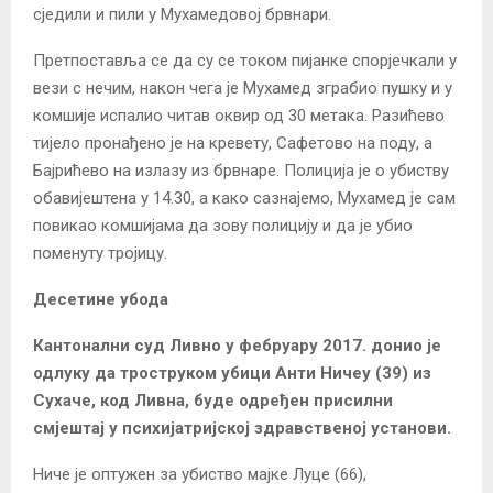
сједили и пили у Мухамедовој брвнари.
Претпоставља се да су се током пијанке спорјечкали у
вези с нечим, након чега је Мухамед зграбио пушку и у
комшије испалио читав оквир од 30 метака. Разићево
тијело пронађено је на кревету, Сафетово на поду, а
Бајрићево на излазу из брвнаре. Полиција је о убиству
обавијештена у 14.30, а како сазнајемо, Мухамед је сам
повикао комшијама да зову полицију и да је убио
поменуту тројицу.
Десетине убода
Кантонални суд Ливно у фебруару 2017. донио је
одлуку да троструком убици Анти Ничеу (39) из
Сухаче, код Ливна, буде одређен присилни
смјештај у психијатријској здравственој установи.
Ниче је оптужен за убиство мајке Луце (66),