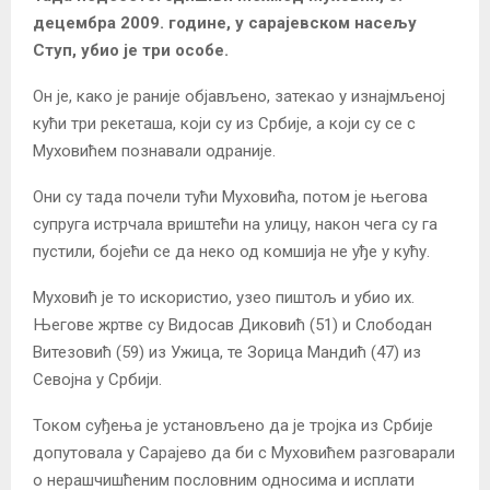
децембра 2009. године, у сарајевском насељу
Ступ, убио је три особе.
Он је, како је раније објављено, затекао у изнајмљеној
кући три рекеташа, који су из Србије, а који су се с
Муховићем познавали одраније.
Они су тада почели тући Муховића, потом је његова
супруга истрчала вриштећи на улицу, након чега су га
пустили, бојећи се да неко од комшија не уђе у кућу.
Муховић је то искористио, узео пиштољ и убио их.
Његове жртве су Видосав Диковић (51) и Слободан
Витезовић (59) из Ужица, те Зорица Мандић (47) из
Севојна у Србији.
Током суђења је установљено да је тројка из Србије
допутовала у Сарајево да би с Муховићем разговарали
о нерашчишћеним пословним односима и исплати