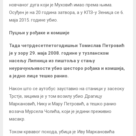
новчаног дуга који је Муховић имао према њима.
Осуђен је на 20 година затвора, а у КПЗ-у Зеница се 6.
маја 2015. године убио.
Пуцњи у рођаке и комшије
Тада четрдесетпетогодишњи Томислав Петровић
је у зору 29. маја 2008. године у тузланском
насељу Липница из пиштоља у стању
неурачунљивости убио шесторо рођака и комшија,
а једно лице тешко ранио.
Након што се аутобус зауставио на станици у засеоку
Трстје, хицима је у том возилу убио Драгицу
Маркановић, Нику и Мару Петровић, а тешко ранио
возача Мурсела Чолића, који је једини преживио
масакр.
Током крвавог похода, убица је Иву Маркановића