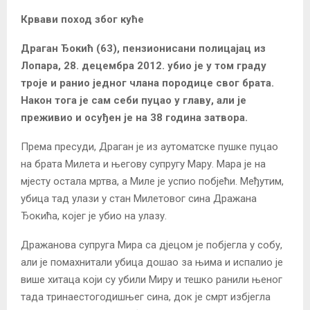
Крвави поход због куће
Драган Ђокић (63), пензионисани полицајац из
Лопара, 28. децембра 2012. убио је у том граду
троје и ранио једног члана породице свог брата.
Након тога је сам себи пуцао у главу, али је
преживио и осуђен је на 38 година затвора.
Према пресуди, Драган је из аутоматске пушке пуцао
на брата Милета и његову супругу Мару. Мара је на
мјесту остала мртва, а Миле је успио побјећи. Међутим,
убица тад улази у стан Милетовог сина Дражана
Ђокића, којег је убио на улазу.
Дражанова супруга Мира са дјецом је побјегла у собу,
али је помахнитали убица дошао за њима и испалио је
више хитаца који су убили Миру и тешко ранили њеног
тада тринаестогодишњег сина, док је смрт избјегла