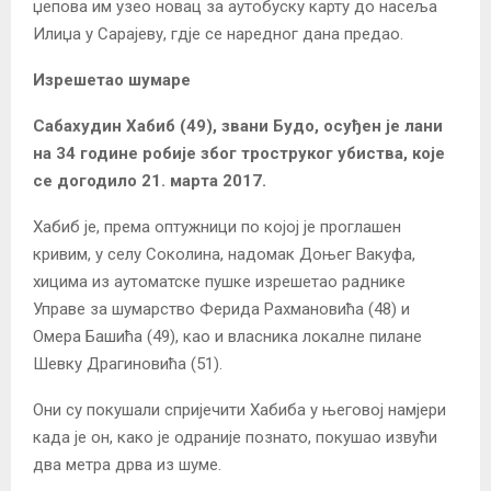
џепова им узео новац за аутобуску карту до насеља
Илиџа у Сарајеву, гдје се наредног дана предао.
Изрешетао шумаре
Сабахудин Хабиб (49), звани Будо, осуђен је лани
на 34 године робије због троструког убиства, које
се догодило 21. марта 2017.
Хабиб је, према оптужници по којој је проглашен
кривим, у селу Соколина, надомак Доњег Вакуфа,
хицима из аутоматске пушке изрешетао раднике
Управе за шумарство Ферида Рахмановића (48) и
Омера Башића (49), као и власника локалне пилане
Шевку Драгиновића (51).
Они су покушали спријечити Хабиба у његовој намјери
када је он, како је одраније познато, покушао извући
два метра дрва из шуме.