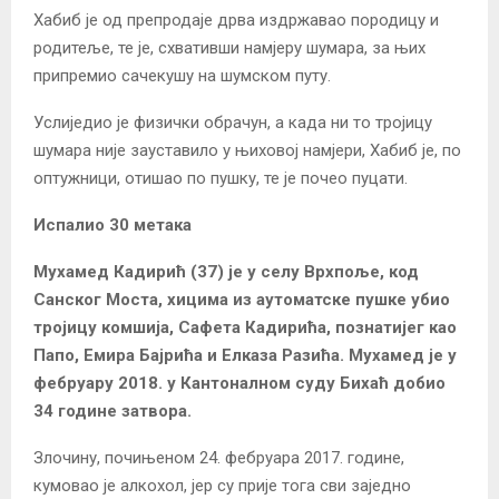
Хабиб је од препродаје дрва издржавао породицу и
родитеље, те је, схвативши намјеру шумара, за њих
припремио сачекушу на шумском путу.
Услиједио је физички обрачун, а када ни то тројицу
шумара није зауставило у њиховој намјери, Хабиб је, по
оптужници, отишао по пушку, те је почео пуцати.
Испалио 30 метака
Мухамед Кадирић (37) је у селу Врхпоље, код
Санског Моста, хицима из аутоматске пушке убио
тројицу комшија, Сафета Кадирића, познатијег као
Папо, Емира Бајрића и Елказа Разића. Мухамед је у
фебруару 2018. у Кантоналном суду Бихаћ добио
34 године затвора.
Злочину, почињеном 24. фебруара 2017. године,
кумовао је алкохол, јер су прије тога сви заједно