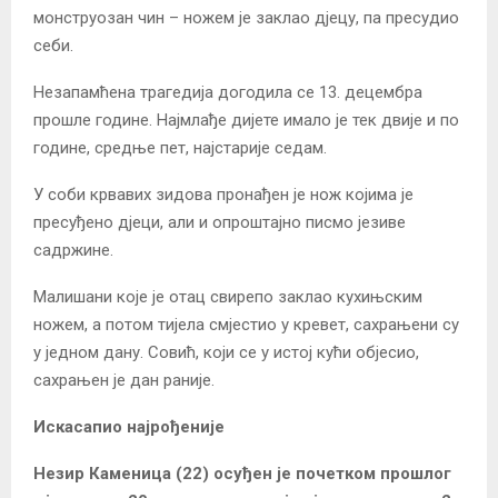
монструозан чин – ножем је заклао дјецу, па пресудио
себи.
Незапамћена трагедија догодила се 13. децембра
прошле године. Најмлађе дијете имало је тек двије и по
године, средње пет, најстарије седам.
У соби крвавих зидова пронађен је нож којима је
пресуђено дјеци, али и опроштајно писмо језиве
садржине.
Малишани које је отац свирепо заклао кухињским
ножем, а потом тијела смјестио у кревет, сахрањени су
у једном дану. Совић, који се у истој кући објесио,
сахрањен је дан раније.
Искасапио најрођеније
Незир Каменица (22) осуђен је почетком прошлог