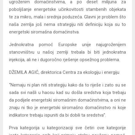
ugroženim domaćinstvima, a po deset milijuna za
poboljšanje energetske učinkovitosti stambenih objekata
te za mikro, mala i srednja poduzeća. Glavni je problem što
naša zemlja još nema strategiju niti definiciju koja su to
energetski siromašna domaćinstva.
Jednokratna pomoć Europske unije najugroženijem
stanovništvu u našoj zemlji trebala bi biti jednokratna
injekcija, ali ne i dugoročno rješenje opsežnog problema.
DŽEMILA AGIĆ, direktorica Centra za ekologiju i energiju
“Nemaju ni plan niti strategiju kako da to riješe i zato su se
sada svi našli u haosu kad su došla sredstva koja trebaju
da podijele energetski siromašnim domaćinstvima, a oni ne
znaju ni tko je energetski siromašno domaćinstvo ni koje
indikatore trebaju ispuniti da bi dobili ta sredstva”.
Prva kategorija u kategorizaciji sve četiri ove kategorije