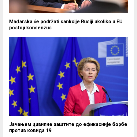
Mađarska će podržati sankcije Rusiji ukoliko u EU
postoji konsenzus
Јачањем цивилне заштите до ефикасније борбе
против ковида 19