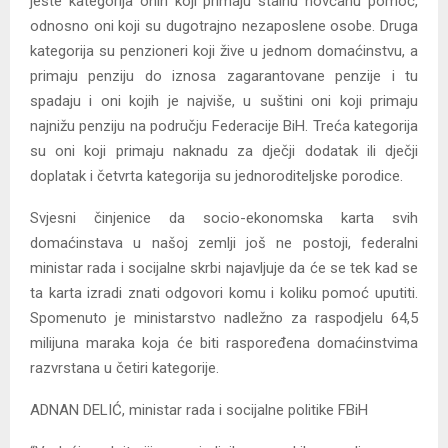
jeste kategorija onih koji primaju stalnu novčanu pomoć,
odnosno oni koji su dugotrajno nezaposlene osobe. Druga
kategorija su penzioneri koji žive u jednom domaćinstvu, a
primaju penziju do iznosa zagarantovane penzije i tu
spadaju i oni kojih je najviše, u suštini oni koji primaju
najnižu penziju na području Federacije BiH. Treća kategorija
su oni koji primaju naknadu za dječji dodatak ili dječji
doplatak i četvrta kategorija su jednoroditeljske porodice.
Svjesni činjenice da socio-ekonomska karta svih
domaćinstava u našoj zemlji još ne postoji, federalni
ministar rada i socijalne skrbi najavljuje da će se tek kad se
ta karta izradi znati odgovori komu i koliku pomoć uputiti.
Spomenuto je ministarstvo nadležno za raspodjelu 64,5
milijuna maraka koja će biti raspoređena domaćinstvima
razvrstana u četiri kategorije.
ADNAN DELIĆ, ministar rada i socijalne politike FBiH