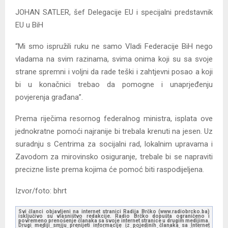
JOHAN SATLER, šef Delegacije EU i specijalni predstavnik
EU u BiH
“Mi smo ispružili ruku ne samo Vladi Federacije BiH nego
vladama na svim razinama, svima onima koji su sa svoje
strane spremni i voljni da rade teški i zahtjevni posao a koji
bi u konačnici trebao da pomogne i unaprjeđenju
povjerenja građana”.
Prema riječima resornog federalnog ministra, isplata ove
jednokratne pomoći najranije bi trebala krenuti na jesen. Uz
suradnju s Centrima za socijalni rad, lokalnim upravama i
Zavodom za mirovinsko osiguranje, trebale bi se napraviti
precizne liste prema kojima će pomoć biti raspodijeljena.
Izvor/foto: bhrt
Svi članci objavljeni na internet stranici Radija Brčko (www.radiobrcko.ba)
isključivo su vlasništvo redakcije. Radio Brčko dopušta ograničeno i
povremeno prenošenje članaka sa svoje internet stranice u drugim medijima.
Drugi mediji smiju prenijeti informacije iz pojedinih članaka sa Internet