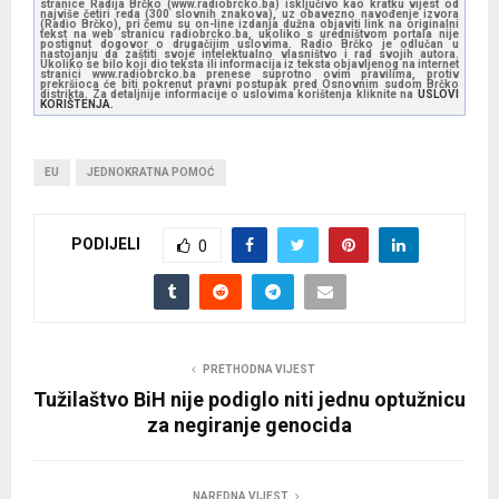
stranice Radija Brčko (www.radiobrcko.ba) isključivo kao kratku vijest od
najviše četiri reda (300 slovnih znakova), uz obavezno navođenje izvora
(Radio Brčko), pri čemu su on-line izdanja dužna objaviti link na originalni
tekst na web stranicu radiobrcko.ba, ukoliko s uredništvom portala nije
postignut dogovor o drugačijim uslovima. Radio Brčko je odlučan u
nastojanju da zaštiti svoje intelektualno vlasništvo i rad svojih autora.
Ukoliko se bilo koji dio teksta ili informacija iz teksta objavljenog na internet
stranici www.radiobrcko.ba prenese suprotno ovim pravilima, protiv
prekršioca će biti pokrenut pravni postupak pred Osnovnim sudom Brčko
distrikta. Za detaljnije informacije o uslovima korištenja kliknite na
USLOVI
KORIŠTENJA.
EU
JEDNOKRATNA POMOĆ
PODIJELI
0
PRETHODNA VIJEST
Tužilaštvo BiH nije podiglo niti jednu optužnicu
za negiranje genocida
NAREDNA VIJEST