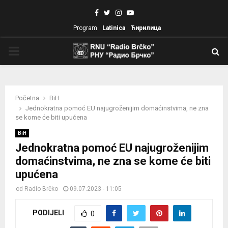
Facebook
Twitter
Instagram
Youtube
Program
Latinica
Ћирилица
PRIMARY
MENU
Početna
BiH
Jednokratna pomoć EU najugroženijim domaćinstvima, ne zna
se kome će biti upućena
BiH
Jednokratna pomoć EU najugroženijim
domaćinstvima, ne zna se kome će biti
upućena
od
Radio Brčko
09.07.2023 - 11:05
PODIJELI
0