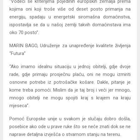
“Vodeći se kriterijima pojedinih europskih zemalja prema
kojima oni koji troše više od deset posto primanja na
energiju, spadaju u energetski siromašna domaćinstva,
ispostavlja se da u našoj zemlji takvih domaćinstava ima
oko 70 posto”.
MARIN BAGO, Udruženje za unapređenje kvalitete življenja
“Futura”
“Ako imamo idealnu situaciju u jednoj obitelji, gdje dvoje
rade, gdje primaju prosječnu plaću, oni ne mogu izmiriti
osnovne potrebe iz potrošačke košare. Dakle, pitanje je
kome treba pomoći. Mislim da je taj broj i veći jer mnogo,
mnogo obitelji ne mogu spojiti kraj s krajem na kraju
mjeseca”.
Pomoć Europske unije u svakom je slučaju dobro došla,
posebice ako ode u prave ruke što se neće znati dok se ne
naprave detaljna izvješća o stvarnom stanju na terenu.