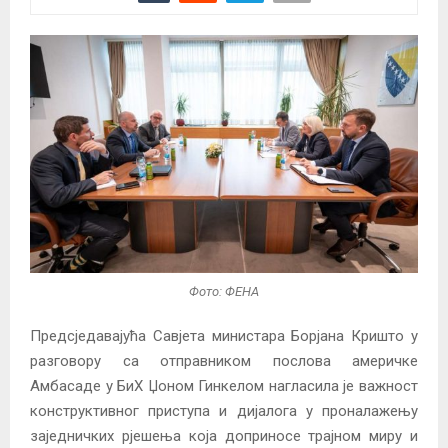
Фото: ФЕНА
Предсједавајућа Савјета министара Борјана Кришто у
разговору са отправником послова америчке
Амбасаде у БиХ Џоном Гинкелом нагласила је важност
конструктивног приступа и дијалога у проналажењу
заједничких рјешења која доприносе трајном миру и