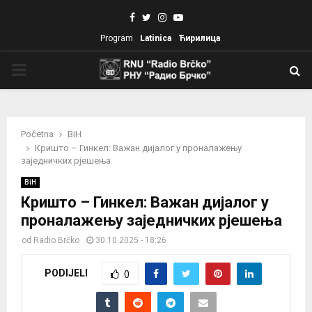
Facebook
Twitter
Instagram
Youtube
Program
Latinica
Ћирилица
PRIMARY
MENU
Početna
BiH
Кришто – Гинкел: Важан дијалог у проналажењу
заједничких рјешења
BiH
Кришто – Гинкел: Важан дијалог у
проналажењу заједничких рјешења
od
Radio Brčko
30.10.2025 - 18:26
PODIJELI
0