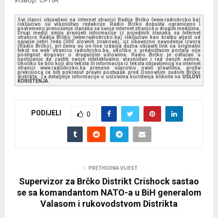
Svi članci objavljeni na internet stranici Radija Brčko (www.radiobrcko.ba)
isključivo su vlasništvo redakcije. Radio Brčko dopušta ograničeno i
povremeno prenošenje članaka sa svoje internet stranice u drugim medijima.
Drugi mediji smiju prenijeti informacije iz pojedinih članaka sa Internet
stranice Radija Brčko (www.radiobrcko.ba) isključivo kao kratku vijest od
najviše četiri reda (300 slovnih znakova), uz obavezno navođenje izvora
(Radio Brčko), pri čemu su on-line izdanja dužna objaviti link na originalni
tekst na web stranicu radiobrcko.ba, ukoliko s uredništvom portala nije
postignut dogovor o drugačijim uslovima. Radio Brčko je odlučan u
nastojanju da zaštiti svoje intelektualno vlasništvo i rad svojih autora.
Ukoliko se bilo koji dio teksta ili informacija iz teksta objavljenog na internet
stranici www.radiobrcko.ba prenese suprotno ovim pravilima, protiv
prekršioca će biti pokrenut pravni postupak pred Osnovnim sudom Brčko
distrikta. Za detaljnije informacije o uslovima korištenja kliknite na
USLOVI
KORIŠTENJA.
PODIJELI
0
PRETHODNA VIJEST
Supervizor za Brčko Distrikt Crishock sastao
se sa komandantom NATO-a u BiH generalom
Valasom i rukovodstvom Distrikta