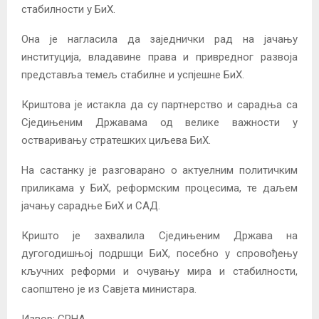
стабилности у БиХ.
Она је нагласила да заједнички рад на јачању
институција, владавине права и привредног развоја
представља темељ стабилне и успјешне БиХ.
Криштова је истакла да су партнерство и сарадња са
Сједињеним Државама од велике важности у
остваривању стратешких циљева БиХ.
На састанку је разговарано о актуелним политичким
приликама у БиХ, реформским процесима, те даљем
јачању сарадње БиХ и САД.
Кришто је захвалила Сједињеним Држава на
дугогодишњој подршци БиХ, посебно у спровођењу
кључних реформи и очувању мира и стабилности,
саопштено је из Савјета министара.
Извор: СРНА