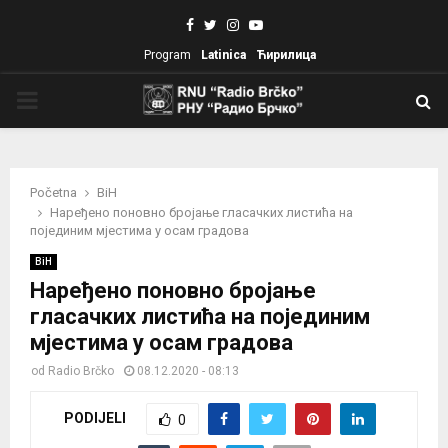
Facebook
Twitter
Instagram
Youtube
Program
Latinica
Ћирилица
PRIMARY
MENU
Početna
BiH
Наређено поновно бројање гласачких листића на
појединим мјестима у осам градова
BiH
Наређено поновно бројање
гласачких листића на појединим
мјестима у осам градова
od
Radio Brčko
08.12.2020 - 08:13
PODIJELI
0