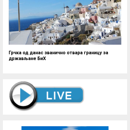
Грчка од данас званично отвара границу за
држављане БиХ