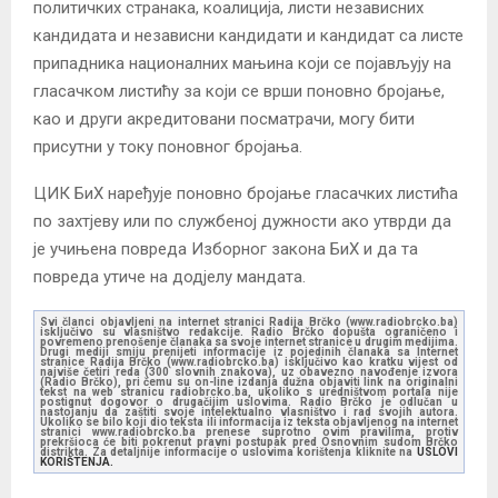
политичких странака, коалиција, листи независних
кандидата и независни кандидати и кандидат са листе
припадника националних мањина који се појављују на
гласачком листићу за који се врши поновно бројање,
као и други акредитовани посматрачи, могу бити
присутни у току поновног бројања.
ЦИК БиХ наређује поновно бројање гласачких листића
по захтјеву или по службеној дужности ако утврди да
је учињена повреда Изборног закона БиХ и да та
повреда утиче на додјелу мандата.
Svi članci objavljeni na internet stranici Radija Brčko (www.radiobrcko.ba)
isključivo su vlasništvo redakcije. Radio Brčko dopušta ograničeno i
povremeno prenošenje članaka sa svoje internet stranice u drugim medijima.
Drugi mediji smiju prenijeti informacije iz pojedinih članaka sa Internet
stranice Radija Brčko (www.radiobrcko.ba) isključivo kao kratku vijest od
najviše četiri reda (300 slovnih znakova), uz obavezno navođenje izvora
(Radio Brčko), pri čemu su on-line izdanja dužna objaviti link na originalni
tekst na web stranicu radiobrcko.ba, ukoliko s uredništvom portala nije
postignut dogovor o drugačijim uslovima. Radio Brčko je odlučan u
nastojanju da zaštiti svoje intelektualno vlasništvo i rad svojih autora.
Ukoliko se bilo koji dio teksta ili informacija iz teksta objavljenog na internet
stranici www.radiobrcko.ba prenese suprotno ovim pravilima, protiv
prekršioca će biti pokrenut pravni postupak pred Osnovnim sudom Brčko
distrikta. Za detaljnije informacije o uslovima korištenja kliknite na
USLOVI
KORIŠTENJA.