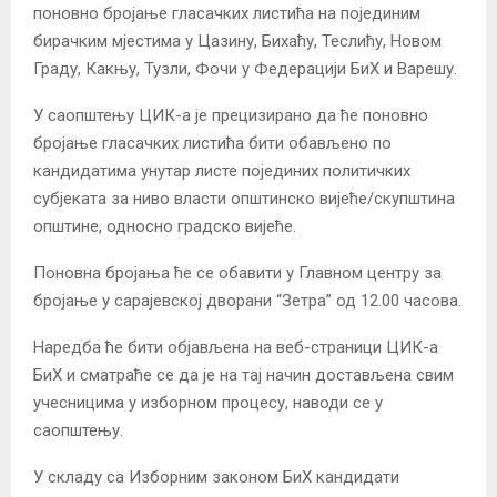
поновно бројање гласачких листића на појединим
бирачким мјестима у Цазину, Бихаћу, Теслићу, Новом
Граду, Какњу, Тузли, Фочи у Федерацији БиХ и Варешу.
У саопштењу ЦИК-а је прецизирано да ће поновно
бројање гласачких листића бити обављено по
кандидатима унутар листе појединих политичких
субјеката за ниво власти општинско вијеће/скупштина
општине, односно градско вијеће.
Поновна бројања ће се обавити у Главном центру за
бројање у сарајевској дворани “Зетра” од 12.00 часова.
Наредба ће бити објављена на веб-страници ЦИК-а
БиХ и сматраће се да је на тај начин достављена свим
учесницима у изборном процесу, наводи се у
саопштењу.
У складу са Изборним законом БиХ кандидати