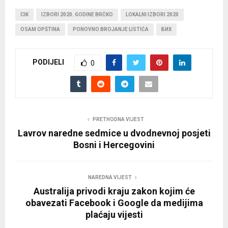
CIK
IZBORI 2020. GODINE BRČKO
LOKALNI IZBORI 2020
OSAM OPŠTINA
PONOVNO BROJANJE LISTIĆA
БИХ
PODIJELI
0
PRETHODNA VIJEST
Lavrov naredne sedmice u dvodnevnoj posjeti
Bosni i Hercegovini
NAREDNA VIJEST
Australija privodi kraju zakon kojim će
obavezati Facebook i Google da medijima
plaćaju vijesti