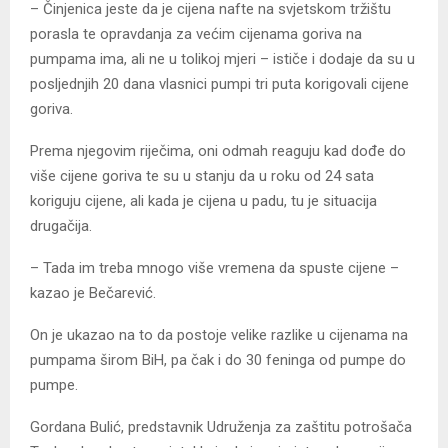
– Činjenica jeste da je cijena nafte na svjetskom tržištu
porasla te opravdanja za većim cijenama goriva na
pumpama ima, ali ne u tolikoj mjeri – ističe i dodaje da su u
posljednjih 20 dana vlasnici pumpi tri puta korigovali cijene
goriva.
Prema njegovim riječima, oni odmah reaguju kad dođe do
više cijene goriva te su u stanju da u roku od 24 sata
koriguju cijene, ali kada je cijena u padu, tu je situacija
drugačija.
– Tada im treba mnogo više vremena da spuste cijene –
kazao je Bečarević.
On je ukazao na to da postoje velike razlike u cijenama na
pumpama širom BiH, pa čak i do 30 feninga od pumpe do
pumpe.
Gordana Bulić, predstavnik Udruženja za zaštitu potrošača