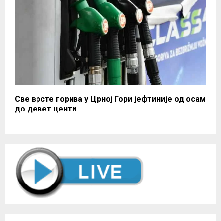
Све врсте горива у Црној Гори јефтиније од осам
до девет центи