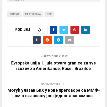
GORIVO
RAST CIJENA
БИХ
PODIJELI
0
PRETHODNA VIJEST
Evropska unija 1. jula otvara granice za sve
izuzev za Amerikance, Ruse i Brazilce
NAREDNA VIJEST
Могућ улазак БиХ у нове преговоре са ММФ-
ом о склапању још једног аранжмана