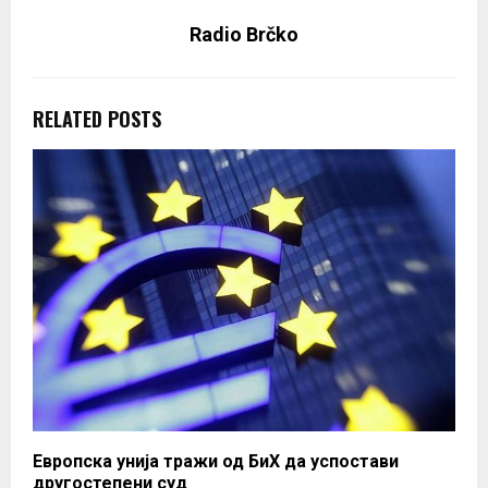
Radio Brčko
RELATED POSTS
Европска унија тражи од БиХ да успостави
другостепени суд