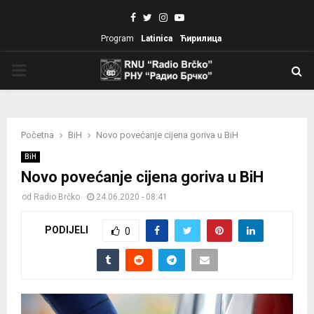
Facebook
Twitter
Instagram
Youtube
Program
Latinica
Ћирилица
PRIMARY
MENU
Početna
BiH
Novo povećanje cijena goriva u BiH
BiH
Novo povećanje cijena goriva u BiH
od
Radio Brčko
24.06.2020 - 08:41
PODIJELI
0