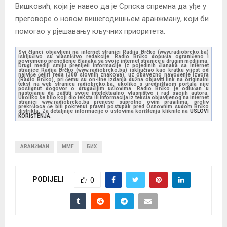
Вишковић, који је навео да је Српска спремна да уђе у
преговоре о новом вишегодишњем аранжману, који би
помогао у рјешавању кључних приоритета.
Svi članci objavljeni na internet stranici Radija Brčko (www.radiobrcko.ba)
isključivo su vlasništvo redakcije. Radio Brčko dopušta ograničeno i
povremeno prenošenje članaka sa svoje internet stranice u drugim medijima.
Drugi mediji smiju prenijeti informacije iz pojedinih članaka sa Internet
stranice Radija Brčko (www.radiobrcko.ba) isključivo kao kratku vijest od
najviše četiri reda (300 slovnih znakova), uz obavezno navođenje izvora
(Radio Brčko), pri čemu su on-line izdanja dužna objaviti link na originalni
tekst na web stranicu radiobrcko.ba, ukoliko s uredništvom portala nije
postignut dogovor o drugačijim uslovima. Radio Brčko je odlučan u
nastojanju da zaštiti svoje intelektualno vlasništvo i rad svojih autora.
Ukoliko se bilo koji dio teksta ili informacija iz teksta objavljenog na internet
stranici www.radiobrcko.ba prenese suprotno ovim pravilima, protiv
prekršioca će biti pokrenut pravni postupak pred Osnovnim sudom Brčko
distrikta. Za detaljnije informacije o uslovima korištenja kliknite na
USLOVI
KORIŠTENJA.
ARANŽMAN
MMF
БИХ
PODIJELI
0