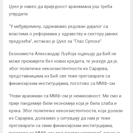
Џуел је навео да вриједност аранжмана још треба
утврдити.
“У међувремену, одржавамо редован дијалог са
властима о реформама у здравству и сектору јавних
предузећа”, истакао је Џуел за “Глас Српске”.
Економиста Александар Љубоја оцјењују да БиХ не
може преживјети без нових кредита, те указује да је,
због политичке неконзистентности из Сарајева,
представницима из БиХ све теже преговарати са
финансијским институцијама, поготово са ММФ-ом.
“Нови аранжман са ММФ-ом је неминовност. Ми смо и
прије пандемије били економија која је била слаба и
крхка. Због политичке неконзистентности, која долази
из Сарајева, долазимо у ситуацију да нам је теже
преговарати са свим финансијским институцијама,