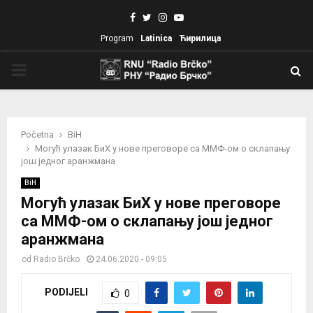
Facebook
Twitter
Instagram
Youtube
Program
Latinica
Ћирилица
PRIMARY
MENU
Početna
BiH
Могућ улазак БиХ у нове преговоре са ММФ-ом о склапању
још једног аранжмана
BiH
Могућ улазак БиХ у нове преговоре
са ММФ-ом о склапању још једног
аранжмана
od
Radio Brčko
24.06.2020 - 09:05
PODIJELI
0