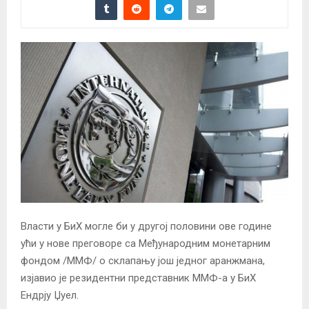
Власти у БиХ могле би у другој половини ове године
ући у нове преговоре са Међународним монетарним
фондом /ММФ/ о склапању још једног аранжмана,
изјавио је резидентни представник ММФ-а у БиХ
Ендрју Џуел.