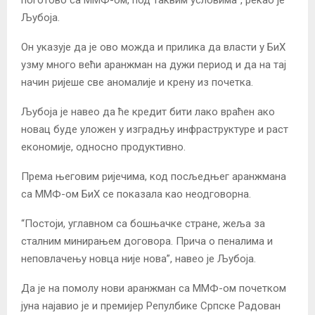
поготово са ММФ-ом, под таквим условима”, рекао је
Љубоја.
Он указује да је ово можда и прилика да власти у БиХ
узму много већи аранжман на дужи период и да на тај
начин ријеше све аномалије и крену из почетка.
Љубоја је навео да ће кредит бити лако враћен ако
новац буде уложен у изградњу инфраструктуре и раст
економије, односно продуктивно.
Према његовим ријечима, код посљедњег аранжмана
са ММФ-ом БиХ се показала као неодговорна.
“Постоји, углавном са бошњачке стране, жеља за
сталним минирањем договора. Прича о пеналима и
неповлачењу новца није нова”, навео је Љубоја.
Да је на помолу нови аранжман са ММФ-ом почетком
јуна најавио је и премијер Репулбике Српске Радован