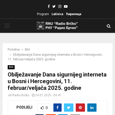
Facebook
Twitter
Instagram
Youtube
Program
Latinica
Ћирилица
PRIMARY
MENU
Početna
BiH
Obilježavanje Dana sigurnijeg interneta u Bosni i Hercegovini,
11. februar/veljača 2025. godine
BiH
Obilježavanje Dana sigurnijeg interneta
u Bosni i Hercegovini, 11.
februar/veljača 2025. godine
od
Radio Brčko
24.01.2025 - 09:41
PODIJELI
0