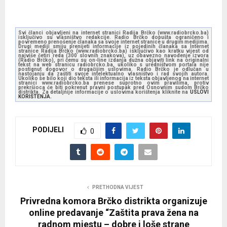
Svi članci objavljeni na internet stranici Radija Brčko (www.radiobrcko.ba)
isključivo su vlasništvo redakcije. Radio Brčko dopušta ograničeno i
povremeno prenošenje članaka sa svoje internet stranice u drugim medijima.
Drugi mediji smiju prenijeti informacije iz pojedinih članaka sa Internet
stranice Radija Brčko (www.radiobrcko.ba) isključivo kao kratku vijest od
najviše četiri reda (300 slovnih znakova), uz obavezno navođenje izvora
(Radio Brčko), pri čemu su on-line izdanja dužna objaviti link na originalni
tekst na web stranicu radiobrcko.ba, ukoliko s uredništvom portala nije
postignut dogovor o drugačijim uslovima. Radio Brčko je odlučan u
nastojanju da zaštiti svoje intelektualno vlasništvo i rad svojih autora.
Ukoliko se bilo koji dio teksta ili informacija iz teksta objavljenog na internet
stranici www.radiobrcko.ba prenese suprotno ovim pravilima, protiv
prekršioca će biti pokrenut pravni postupak pred Osnovnim sudom Brčko
distrikta. Za detaljnije informacije o uslovima korištenja kliknite na
USLOVI
KORIŠTENJA.
PODIJELI
0
PRETHODNA VIJEST
Privredna komora Brčko distrikta organizuje
online predavanje “Zaštita prava žena na
radnom mjestu – dobre i loše strane