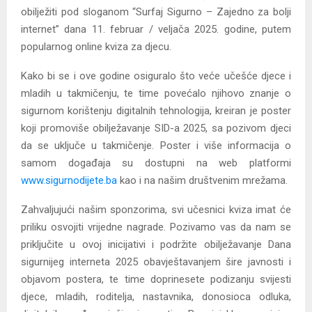
obilježiti pod sloganom “Surfaj Sigurno – Zajedno za bolji
internet” dana 11. februar / veljača 2025. godine, putem
popularnog online kviza za djecu.
Kako bi se i ove godine osiguralo što veće učešće djece i
mladih u takmičenju, te time povećalo njihovo znanje o
sigurnom korištenju digitalnih tehnologija, kreiran je poster
koji promoviše obilježavanje SID-a 2025, sa pozivom djeci
da se uključe u takmičenje. Poster i više informacija o
samom događaja su dostupni na web platformi
www.sigurnodijete.ba
kao i na našim društvenim mrežama.
Zahvaljujući našim sponzorima, svi učesnici kviza imat će
priliku osvojiti vrijedne nagrade. Pozivamo vas da nam se
priključite u ovoj inicijativi i podržite obilježavanje Dana
sigurnijeg interneta 2025 obavještavanjem šire javnosti i
objavom postera, te time doprinesete podizanju svijesti
djece, mladih, roditelja, nastavnika, donosioca odluka,