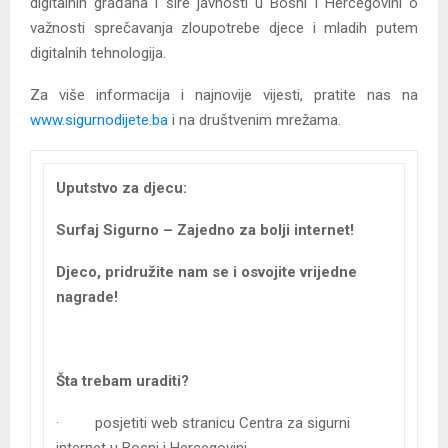
digitalnih građana i šire javnosti u Bosni i Hercegovini o
važnosti sprečavanja zloupotrebe djece i mladih putem
digitalnih tehnologija.
Za više informacija i najnovije vijesti, pratite nas na
www.sigurnodijete.ba
i na društvenim mrežama.
Uputstvo za djecu:
Surfaj Sigurno – Zajedno za bolji internet!
Djeco, pridružite nam se i osvojite vrijedne
nagrade!
Šta trebam uraditi?
· posjetiti web stranicu Centra za sigurni
internet u Bosni i Hercegovini