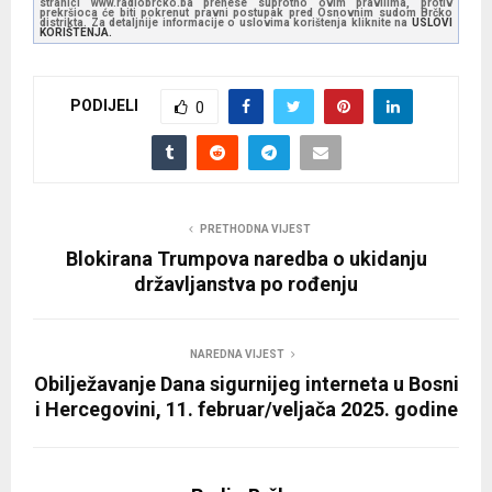
stranici www.radiobrcko.ba prenese suprotno ovim pravilima, protiv
prekršioca će biti pokrenut pravni postupak pred Osnovnim sudom Brčko
distrikta. Za detaljnije informacije o uslovima korištenja kliknite na
USLOVI
KORIŠTENJA.
PODIJELI
0
PRETHODNA VIJEST
Blokirana Trumpova naredba o ukidanju
državljanstva po rođenju
NAREDNA VIJEST
Obilježavanje Dana sigurnijeg interneta u Bosni
i Hercegovini, 11. februar/veljača 2025. godine