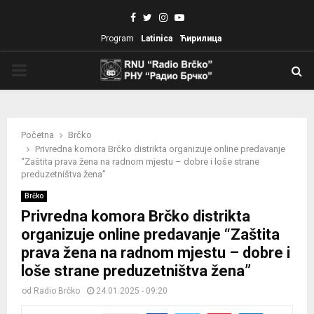
Facebook
Twitter
Instagram
Youtube
Program
Latinica
Ћирилица
PRIMARY
MENU
Početna
Brčko
Privredna komora Brčko distrikta organizuje online predavanje
“Zaštita prava žena na radnom mjestu – dobre i loše strane
preduzetništva žena”
Brčko
Privredna komora Brčko distrikta
organizuje online predavanje “Zaštita
prava žena na radnom mjestu – dobre i
loše strane preduzetništva žena”
od
Radio Brčko
24.01.2025 - 09:20