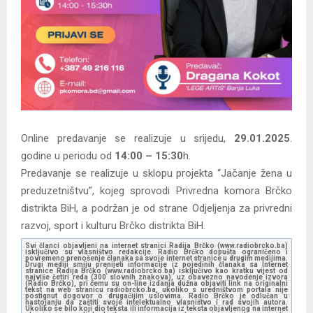
Online predavanje se realizuje u srijedu,
29.01.2025
.
godine u periodu od
14:00 – 15:30
h.
Predavanje se realizuje u sklopu projekta “Jačanje žena u
preduzetništvu”, kojeg sprovodi Privredna komora Brčko
distrikta BiH, a podržan je od strane Odjeljenja za privredni
razvoj, sport i kulturu Brčko distrikta BiH.
Svi članci objavljeni na internet stranici Radija Brčko (www.radiobrcko.ba)
isključivo su vlasništvo redakcije. Radio Brčko dopušta ograničeno i
povremeno prenošenje članaka sa svoje internet stranice u drugim medijima.
Drugi mediji smiju prenijeti informacije iz pojedinih članaka sa Internet
stranice Radija Brčko (www.radiobrcko.ba) isključivo kao kratku vijest od
najviše četiri reda (300 slovnih znakova), uz obavezno navođenje izvora
(Radio Brčko), pri čemu su on-line izdanja dužna objaviti link na originalni
tekst na web stranicu radiobrcko.ba, ukoliko s uredništvom portala nije
postignut dogovor o drugačijim uslovima. Radio Brčko je odlučan u
nastojanju da zaštiti svoje intelektualno vlasništvo i rad svojih autora.
Ukoliko se bilo koji dio teksta ili informacija iz teksta objavljenog na internet