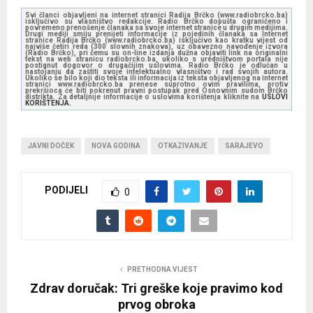
Svi članci objavljeni na internet stranici Radija Brčko (www.radiobrcko.ba)
isključivo su vlasništvo redakcije. Radio Brčko dopušta ograničeno i
povremeno prenošenje članaka sa svoje internet stranice u drugim medijima.
Drugi mediji smiju prenijeti informacije iz pojedinih članaka sa Internet
stranice Radija Brčko (www.radiobrcko.ba) isključivo kao kratku vijest od
najviše četiri reda (300 slovnih znakova), uz obavezno navođenje izvora
(Radio Brčko), pri čemu su on-line izdanja dužna objaviti link na originalni
tekst na web stranicu radiobrcko.ba, ukoliko s uredništvom portala nije
postignut dogovor o drugačijim uslovima. Radio Brčko je odlučan u
nastojanju da zaštiti svoje intelektualno vlasništvo i rad svojih autora.
Ukoliko se bilo koji dio teksta ili informacija iz teksta objavljenog na internet
stranici www.radiobrcko.ba prenese suprotno ovim pravilima, protiv
prekršioca će biti pokrenut pravni postupak pred Osnovnim sudom Brčko
distrikta. Za detaljnije informacije o uslovima korištenja kliknite na
USLOVI
KORIŠTENJA.
JAVNI DOČEK
NOVA GODINA
OTKAZIVANJE
SARAJEVO
PODIJELI
0
PRETHODNA VIJEST
Zdrav doručak: Tri greške koje pravimo kod
prvog obroka