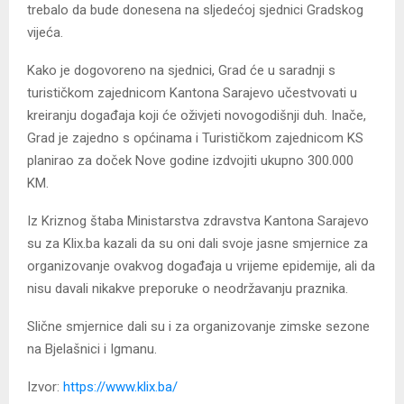
trebalo da bude donesena na sljedećoj sjednici Gradskog
vijeća.
Kako je dogovoreno na sjednici, Grad će u saradnji s
turističkom zajednicom Kantona Sarajevo učestvovati u
kreiranju događaja koji će oživjeti novogodišnji duh. Inače,
Grad je zajedno s općinama i Turističkom zajednicom KS
planirao za doček Nove godine izdvojiti ukupno 300.000
KM.
Iz Kriznog štaba Ministarstva zdravstva Kantona Sarajevo
su za Klix.ba kazali da su oni dali svoje jasne smjernice za
organizovanje ovakvog događaja u vrijeme epidemije, ali da
nisu davali nikakve preporuke o neodržavanju praznika.
Slične smjernice dali su i za organizovanje zimske sezone
na Bjelašnici i Igmanu.
Izvor:
https://www.klix.ba/