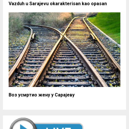
Vazduh u Sarajevu okarakterisan kao opasan
Воз усмртио жену у Сарајеву