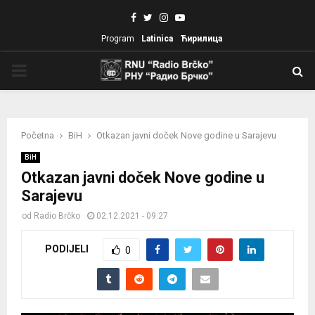
Facebook
Twitter
Instagram
Youtube
Program
Latinica
Ћирилица
PRIMARY
MENU
Početna
BiH
Otkazan javni doček Nove godine u Sarajevu
BiH
Otkazan javni doček Nove godine u
Sarajevu
od
Radio Brčko
02.12.2021 - 09:27
PODIJELI
0