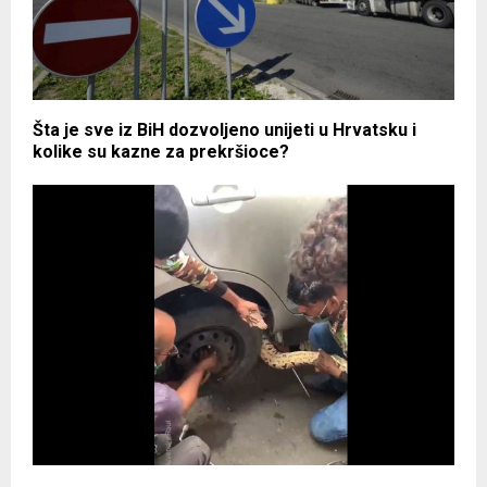
Šta je sve iz BiH dozvoljeno unijeti u Hrvatsku i
kolike su kazne za prekršioce?