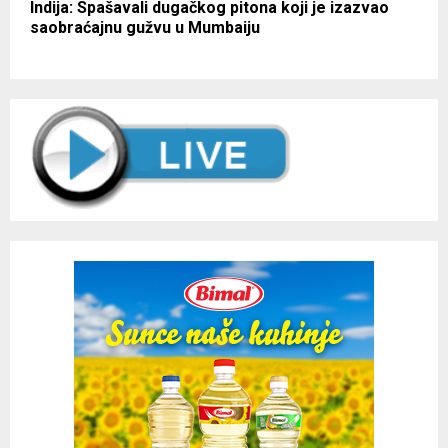
Indija: Spašavali dugačkog pitona koji je izazvao
saobraćajnu gužvu u Mumbaiju