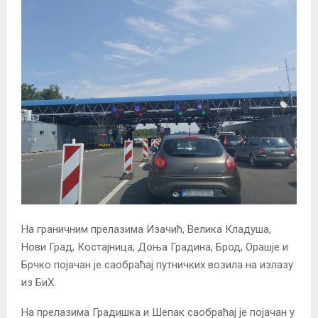
На граничним прелазима Изачић, Велика Кладуша,
Нови Град, Костајница, Доња Градина, Брод, Орашје и
Брчко појачан је саобраћај путничких возила на излазу
из БиХ.
На прелазима Градишка и Шепак саобраћај је појачан у