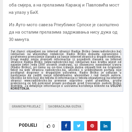
оба смјера, а на прелазима Каракај и Павловића мост
на улазу у БиХ.
Из Ауто-мото савеза Рпеублике Српске је саопштено
да на осталим прелазима задржавања нису дужа од
30 минута.
Svi članci objavljeni na internet stranici Radija Brčko (www.radiobrcko.ba)
isključivo su vlasništvo redakcije. Radio Brčko dopušta ograničeno i
povremeno prenošenje članaka sa svoje internet stranice u drugim medijima.
Drugi mediji smiju prenijeti informacije iz pojedinih članaka sa Internet
stranice Radija Brčko (www.radiobrcko.ba) isključivo kao kratku vijest od
najviše četiri reda (300 slovnih znakova), uz obavezno navođenje izvora
(Radio Brčko), pri čemu su on-line izdanja dužna objaviti link na originalni
tekst na web stranicu radiobrcko.ba, ukoliko s uredništvom portala nije
postignut dogovor o drugačijim uslovima. Radio Brčko je odlučan u
nastojanju da zaštiti svoje intelektualno vlasništvo i rad svojih autora.
Ukoliko se bilo koji dio teksta ili informacija iz teksta objavljenog na internet
stranici www.radiobrcko.ba prenese suprotno ovim pravilima, protiv
prekršioca će biti pokrenut pravni postupak pred Osnovnim sudom Brčko
distrikta. Za detaljnije informacije o uslovima korištenja kliknite na
USLOVI
KORIŠTENJA.
GRANIČNI PRIJELAZ
SAOBRAĆAJNA GUŽVA
PODIJELI
0