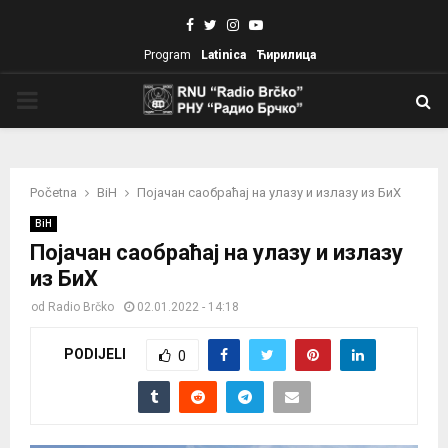
Facebook
Twitter
Instagram
Youtube
Program
Latinica
Ћирилица
PRIMARY
MENU
Početna
BiH
Појачан саобраћај на улазу и излазу из БиХ
BiH
Појачан саобраћај на улазу и излазу
из БиХ
od
Radio Brčko
02.01.2022 - 14:18
PODIJELI
0