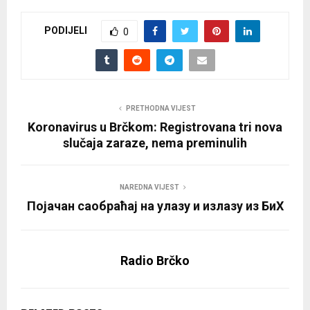
PODIJELI
0
PRETHODNA VIJEST
Koronavirus u Brčkom: Registrovana tri nova
slučaja zaraze, nema preminulih
NAREDNA VIJEST
Појачан саобраћај на улазу и излазу из БиХ
Radio Brčko