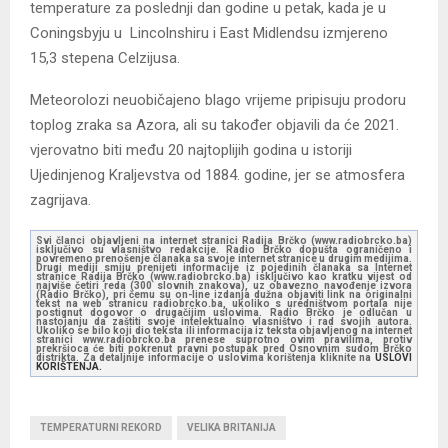
temperature za poslednji dan godine u petak, kada je u
Coningsbyju u Lincolnshiru i East Midlendsu izmjereno
15,3 stepena Celzijusa.
Meteorolozi neuobičajeno blago vrijeme pripisuju prodoru
toplog zraka sa Azora, ali su također objavili da će 2021.
vjerovatno biti među 20 najtoplijih godina u istoriji
Ujedinjenog Kraljevstva od 1884. godine, jer se atmosfera
zagrijava.
Svi članci objavljeni na internet stranici Radija Brčko (www.radiobrcko.ba)
isključivo su vlasništvo redakcije. Radio Brčko dopušta ograničeno i
povremeno prenošenje članaka sa svoje internet stranice u drugim medijima.
Drugi mediji smiju prenijeti informacije iz pojedinih članaka sa Internet
stranice Radija Brčko (www.radiobrcko.ba) isključivo kao kratku vijest od
najviše četiri reda (300 slovnih znakova), uz obavezno navođenje izvora
(Radio Brčko), pri čemu su on-line izdanja dužna objaviti link na originalni
tekst na web stranicu radiobrcko.ba, ukoliko s uredništvom portala nije
postignut dogovor o drugačijim uslovima. Radio Brčko je odlučan u
nastojanju da zaštiti svoje intelektualno vlasništvo i rad svojih autora.
Ukoliko se bilo koji dio teksta ili informacija iz teksta objavljenog na internet
stranici www.radiobrcko.ba prenese suprotno ovim pravilima, protiv
prekršioca će biti pokrenut pravni postupak pred Osnovnim sudom Brčko
distrikta. Za detaljnije informacije o uslovima korištenja kliknite na
USLOVI
KORIŠTENJA.
TEMPERATURNI REKORD
VELIKA BRITANIJA