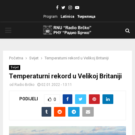
Facebook
Twitter
Instagram
Youtube
Program
Latinica
Ћирилица
PRIMARY
MENU
Početna
Svijet
Temperaturni rekord u Velikoj Britaniji
Svijet
Temperaturni rekord u Velikoj Britaniji
od
Radio Brčko
02.01.2022 - 13:11
PODIJELI
0