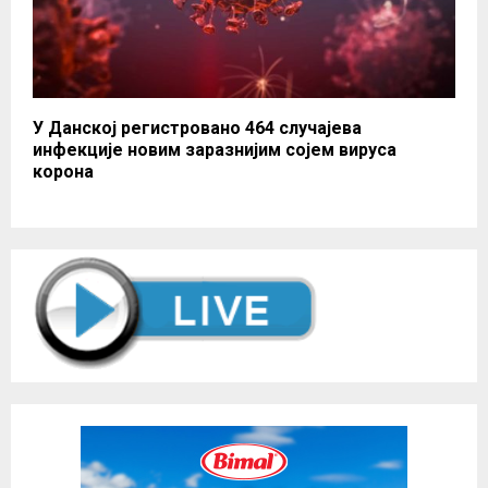
У Данској регистровано 464 случајева
инфекције новим заразнијим сојем вируса
корона