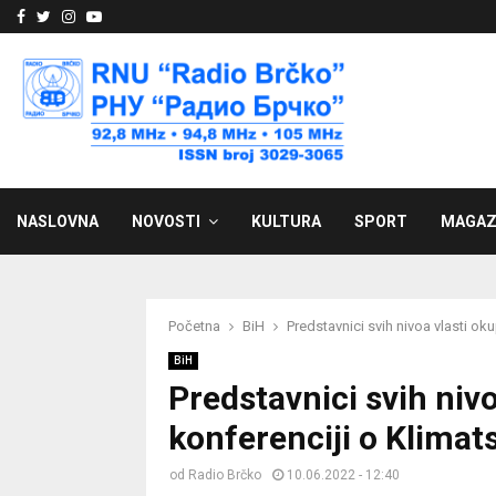
Facebook
Twitter
Instagram
Youtube
NASLOVNA
NOVOSTI
KULTURA
SPORT
MAGAZ
Početna
BiH
Predstavnici svih nivoa vlasti oku
BiH
Predstavnici svih nivo
konferenciji o Klimats
od
Radio Brčko
10.06.2022 - 12:40