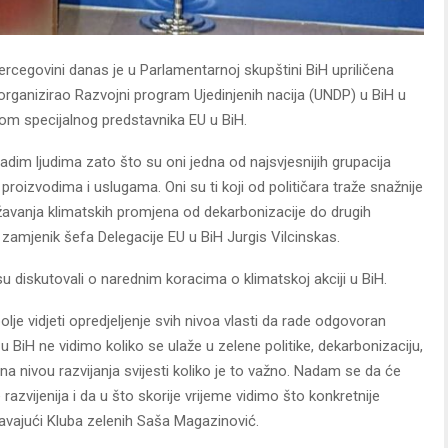
ercegovini danas je u Parlamentarnoj skupštini BiH upriličena
e organizirao Razvojni program Ujedinjenih nacija (UNDP) u BiH u
dom specijalnog predstavnika EU u BiH.
dim ljudima zato što su oni jedna od najsvjesnijih grupacija
m proizvodima i uslugama. Oni su ti koji od političara traže snažnije
avanja klimatskih promjena od dekarbonizacije do drugih
e zamjenik šefa Delegacije EU u BiH Jurgis Vilcinskas.
 su diskutovali o narednim koracima o klimatskoj akciji u BiH.
lje vidjeti opredjeljenje svih nivoa vlasti da rade odgovoran
 BiH ne vidimo koliko se ulaže u zelene politike, dekarbonizaciju,
a nivou razvijanja svijesti koliko je to važno. Nadam se da će
 razvijenija i da u što skorije vrijeme vidimo što konkretnije
avajući Kluba zelenih Saša Magazinović.