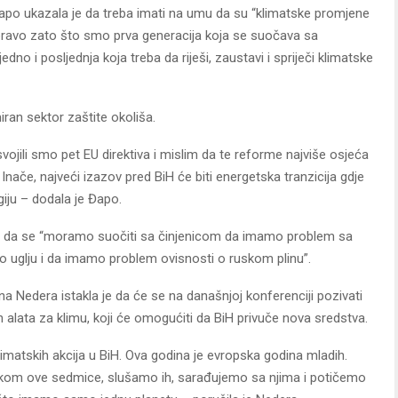
 Đapo ukazala je da treba imati na umu da su “klimatske promjene
upravo zato što smo prva generacija koja se suočava sa
no i posljednja koja treba da riješi, zaustavi i spriječi klimatske
iran sektor zaštite okoliša.
ili smo pet EU direktiva i mislim da te reforme najviše osjeća
nače, najveći izazov pred BiH će biti energetska tranzicija gdje
iju – dodala je Đapo.
a da se “moramo suočiti sa činjenicom da imamo problem sa
 o uglju i da imamo problem ovisnosti o ruskom plinu”.
a Nedera istakla je da će se na današnjoj konferenciji pozivati
ih alata za klimu, koji će omogućiti da BiH privuče nova sredstva.
imatskih akcija u BiH. Ova godina je evropska godina mladih.
okom ove sedmice, slušamo ih, sarađujemo sa njima i potičemo