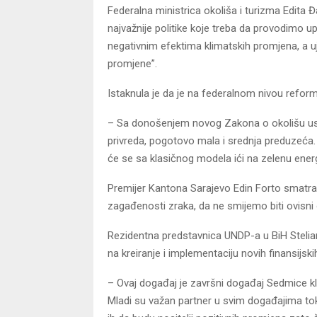
Federalna ministrica okoliša i turizma Edita
najvažnije politike koje treba da provodimo 
negativnim efektima klimatskih promjena, a ujed
promjene”.
Istaknula je da je na federalnom nivou reform
– Sa donošenjem novog Zakona o okolišu usvoj
privreda, pogotovo mala i srednja preduzeća. I
će se sa klasičnog modela ići na zelenu energ
Premijer Kantona Sarajevo Edin Forto smatr
zagađenosti zraka, da ne smijemo biti ovisni
Rezidentna predstavnica UNDP-a u BiH Stelian
na kreiranje i implementaciju novih finansijsk
– Ovaj događaj je završni događaj Sedmice kl
Mladi su važan partner u svim događajima t