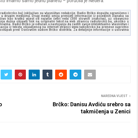
o što imamo samo jednu planetu – poručila je Nedera.
ww.radiobrcko.ba) isključivo su vlasništvo redakcije. Radio Brčko dopušta ograničeno i
u drugim medijima. Drugi mediji smiju prenijeti informacije iz pojedinih članaka sa
učivo kao kratku vijest od najviše četiri reda (300 slovnih znakova), uz obavezno
ja dužna objaviti link na originalni tekst na web stranicu radiobrcko.ba, ukoliko s
ovima. Radio Brčko je odlučan u nastojanju da zaštiti svoje intelektualno vlasništvo i
ormacija iz teksta objavljenog na internet stranici www.radiobrcko.ba prenese suprotno
 postupak pred Osnovnim sudom Brčko distrikta. Za detaljnije informacije o uslovima
NAREDNA VIJEST
o
Brčko: Danisu Avdiću srebro sa
takmičenja u Zenici