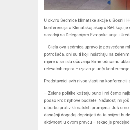
U okviru Sedmice klimatske akcije u Bosni i H
konferencija o Klimatskoj akciji u BiH, koju j
saradnji sa Delegacijom Evropske unije i Ure
– Cijela ova sedmica upravo je posvećena mla
potrošača, oni su ti koji insistiraju na zeleni
mjere u smislu očuvanja klime odnosno ublaž
relevatnih mjera – izjavio je uoči konferencij
Predstavnici svih nivoa vlasti na konferenciji
– Zelene politike koštaju puno i mi ćemo najbo
posao kroz njihove budžete. Nažalost, mi još u
u borbu protiv klimatskih promjena. Još smo n
današnji događaj doprinijeti da ta svijest bude
aktivnosti u ovom pravcu – rekao je predsjed