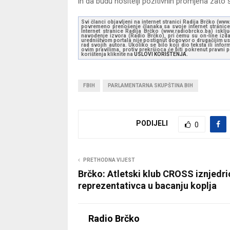
ih da budu nositelji pozitivnih promjena zat
Svi članci objavljeni na internet stranici Radija Brčko (w
povremeno prenošenje članaka sa svoje internet stranice 
Internet stranice Radija Brčko (www.radiobrcko.ba) isklj
navođenje izvora (Radio Brčko), pri čemu su on-line izdan
uredništvom portala nije postignut dogovor o drugačijim usl
rad svojih autora. Ukoliko se bilo koji dio teksta ili inf
ovim pravilima, protiv prekršioca će biti pokrenut pravni
korištenja kliknite na
USLOVI KORIŠTENJA.
FBIH
PARLAMENTARNA SKUPŠTINA BIH
PODIJELI
0
PRETHODNA VIJEST
Brčko: Atletski klub CROSS iznjedri
reprezentativca u bacanju koplja
Radio Brčko