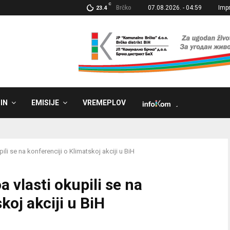
C
Brčko
07.08.2026. - 04:59
Imp
23.4
IN
EMISIJE
VREMEPLOV
˼
pili se na konferenciji o Klimatskoj akciji u BiH
a vlasti okupili se na
koj akciji u BiH