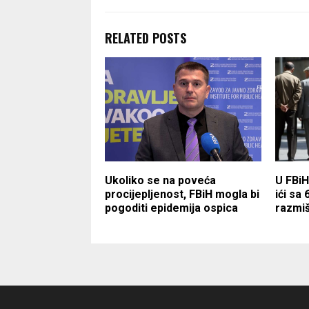
RELATED POSTS
Ukoliko se na poveća
U FBiH
procijepljenost, FBiH mogla bi
ići sa 
pogoditi epidemija ospica
razmiš