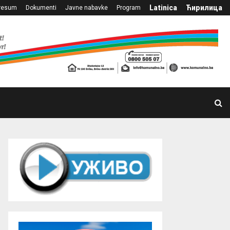
Latinica
Ћирилица
resum
Dokumenti
Javne nabavke
Program