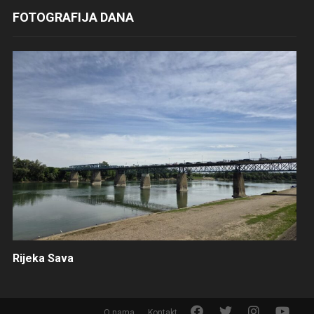
FOTOGRAFIJA DANA
Rijeka Sava
F
T
I
Y
O nama
Kontakt