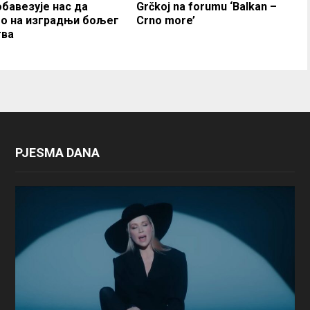
обавезује нас да
Grčkoj na forumu ‘Balkan –
о на изградњи бољег
Crno more’
ва
PJESMA DANA