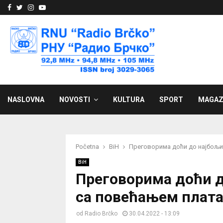
Facebook
Twitter
Instagram
Youtube
NASLOVNA
NOVOSTI
KULTURA
SPORT
MAGAZ
Početna
BiH
Преговорима доћи до најбољи
BiH
Преговорима доћи д
са повећањем плат
od
Radio Brčko
30.04.2022 - 13:09