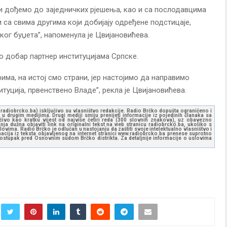
и дођемо до заједничких рјешења, као и са послодавцима
и са свима другима који добијају одређене подстицаје,
ког буџета”, напоменула је Цвијановићева.
о добар партнер институцијама Српске.
има, на истој смо страни, јер настојимо да направимо
туција, првенствено Владе”, рекла је Цвијановићева.
ww.radiobrcko.ba) isključivo su vlasništvo redakcije. Radio Brčko dopušta ograničeno i
u drugim medijima. Drugi mediji smiju prenijeti informacije iz pojedinih članaka sa
učivo kao kratku vijest od najviše četiri reda (300 slovnih znakova), uz obavezno
ja dužna objaviti link na originalni tekst na web stranicu radiobrcko.ba, ukoliko s
ovima. Radio Brčko je odlučan u nastojanju da zaštiti svoje intelektualno vlasništvo i
ormacija iz teksta objavljenog na internet stranici www.radiobrcko.ba prenese suprotno
 postupak pred Osnovnim sudom Brčko distrikta. Za detaljnije informacije o uslovima