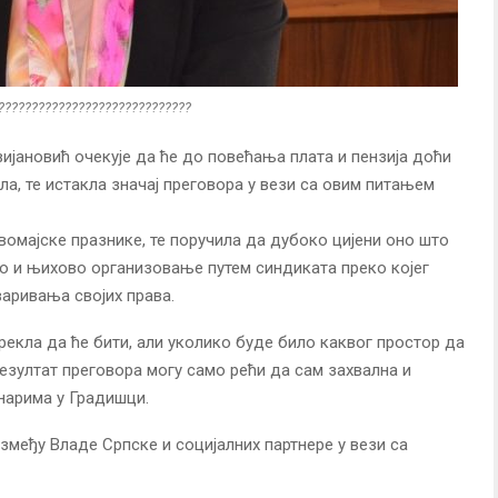
?????????????????????????????
јановић очекује да ће до повећања плата и пензија доћи
ла, те истакла значај преговора у вези са овим питањем
вомајске празнике, те поручила да дубоко цијени оно што
ао и њихово организовање путем синдиката преко којег
варивања својих права.
 рекла да ће бити, али уколико буде било каквог простор да
езултат преговора могу само рећи да сам захвална и
нарима у Градишци.
змеђу Владе Српске и социјалних партнере у вези са