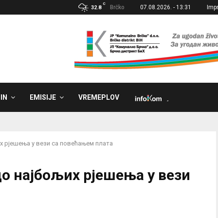
C
Brčko
07.08.2026. - 13:31
Imp
32.8
IN
EMISIJE
VREMEPLOV
˼
х рјешења у вези са повећањем плата
о најбољих рјешења у вези
а