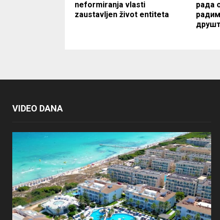
neformiranja vlasti
рада 
zaustavljen život entiteta
радим
друшт
VIDEO DANA