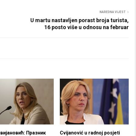
NAREDNA VIJEST
U martu nastavljen porast broja turista,
16 posto više u odnosu na februar
Цвијановић: Празник
Cvijanović u radnoj posjeti