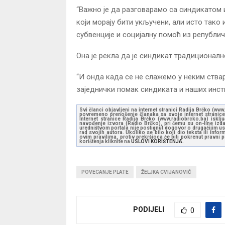
“Важно је да разговарамо са синдикатом 
који морају бити укључени, али исто тако 
субвенције и социјалну помоћ из републич
Она је рекла да је синдикат традиционалн
“И онда када се не слажемо у неким ствар
заједнички помак синдиката и наших инсти
Svi članci objavljeni na internet stranici Radija Brčko (w
povremeno prenošenje članaka sa svoje internet stranice 
Internet stranice Radija Brčko (www.radiobrcko.ba) isklj
navođenje izvora (Radio Brčko), pri čemu su on-line izdan
uredništvom portala nije postignut dogovor o drugačijim usl
rad svojih autora. Ukoliko se bilo koji dio teksta ili inf
ovim pravilima, protiv prekršioca će biti pokrenut pravni
korištenja kliknite na
USLOVI KORIŠTENJA.
POVECANJE PLATE
ŽELJKA CVIJANOVIĆ
PODIJELI
0