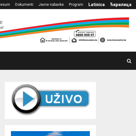
Latinica
Ћирилица
resum
Dokumenti
Javne nabavke
Program