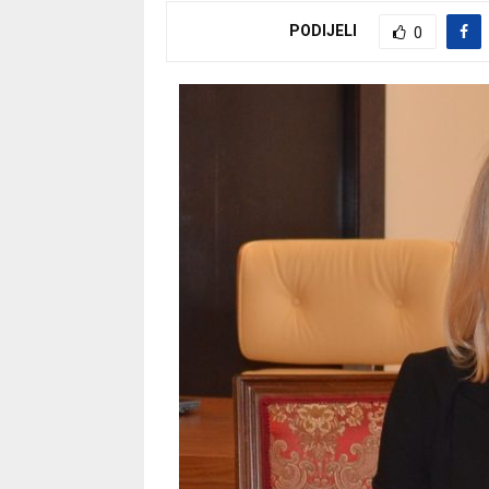
PODIJELI
0