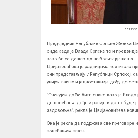
???????
Предсједник Републике Српске Жељка Цви
онда када је Влада Српске то и предвидје
како би се дошло до најбољих рјешења.
Цвијановићева је радницима честитала пр
они представљају у Републици Српској, к
увијек лакше и једноставније дођу до ост
“Очекујем да ће бити онако како је Влада
до повећања дође и раније и да то буде р
задовољна”, рекла је Цвијановићева нови
Она је рекла да подржава све преговоре и
повећањем плата.