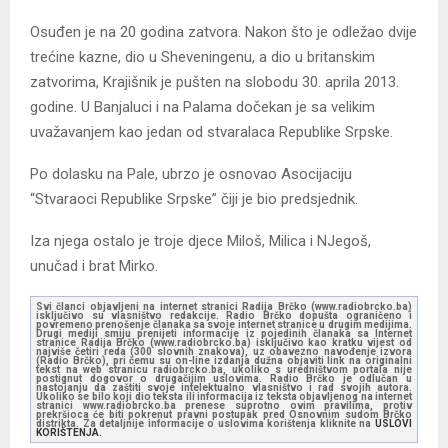
Osuđen je na 20 godina zatvora. Nakon što je odležao dvije
trećine kazne, dio u Sheveningenu, a dio u britanskim
zatvorima, Krajišnik je pušten na slobodu 30. aprila 2013.
godine. U Banjaluci i na Palama dočekan je sa velikim
uvažavanjem kao jedan od stvaralaca Republike Srpske.
Po dolasku na Pale, ubrzo je osnovao Asocijaciju
“Stvaraoci Republike Srpske” čiji je bio predsjednik.
Iza njega ostalo je troje djece Miloš, Milica i NJegoš,
unučad i brat Mirko.
Svi članci objavljeni na internet stranici Radija Brčko (www.radiobrcko.ba)
isključivo su vlasništvo redakcije. Radio Brčko dopušta ograničeno i
povremeno prenošenje članaka sa svoje internet stranice u drugim medijima.
Drugi mediji smiju prenijeti informacije iz pojedinih članaka sa Internet
stranice Radija Brčko (www.radiobrcko.ba) isključivo kao kratku vijest od
najviše četiri reda (300 slovnih znakova), uz obavezno navođenje izvora
(Radio Brčko), pri čemu su on-line izdanja dužna objaviti link na originalni
tekst na web stranicu radiobrcko.ba, ukoliko s uredništvom portala nije
postignut dogovor o drugačijim uslovima. Radio Brčko je odlučan u
nastojanju da zaštiti svoje intelektualno vlasništvo i rad svojih autora.
Ukoliko se bilo koji dio teksta ili informacija iz teksta objavljenog na internet
stranici www.radiobrcko.ba prenese suprotno ovim pravilima, protiv
prekršioca će biti pokrenut pravni postupak pred Osnovnim sudom Brčko
distrikta. Za detaljnije informacije o uslovima korištenja kliknite na
USLOVI
KORIŠTENJA.