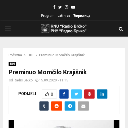
Facebook
Twitter
Instagram
Youtube
Program
Latinica
Ћирилица
PRIMARY
MENU
Početna
BiH
Preminuo Momčilo Krajišnik
BiH
Preminuo Momčilo Krajišnik
od
Radio Brčko
15.09.2020 - 11:15
PODIJELI
0