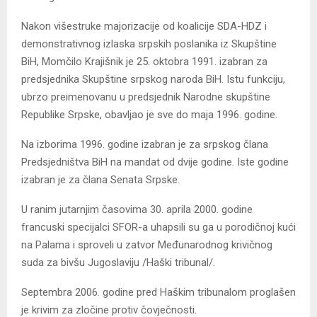
Nakon višestruke majorizacije od koalicije SDA-HDZ i
demonstrativnog izlaska srpskih poslanika iz Skupštine
BiH, Momčilo Krajišnik je 25. oktobra 1991. izabran za
predsjednika Skupštine srpskog naroda BiH. Istu funkciju,
ubrzo preimenovanu u predsjednik Narodne skupštine
Republike Srpske, obavljao je sve do maja 1996. godine.
Na izborima 1996. godine izabran je za srpskog člana
Predsjedništva BiH na mandat od dvije godine. Iste godine
izabran je za člana Senata Srpske.
U ranim jutarnjim časovima 30. aprila 2000. godine
francuski specijalci SFOR-a uhapsili su ga u porodičnoj kući
na Palama i sproveli u zatvor Međunarodnog krivičnog
suda za bivšu Jugoslaviju /Haški tribunal/.
Septembra 2006. godine pred Haškim tribunalom proglašen
je krivim za zločine protiv čovječnosti.