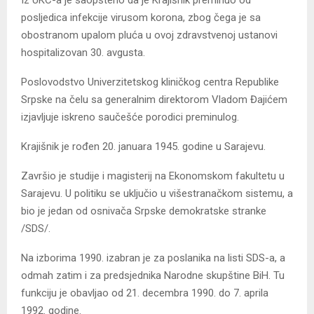
Iz UKC-a je saopšteno da je Krajišnik preminuo od
posljedica infekcije virusom korona, zbog čega je sa
obostranom upalom pluća u ovoj zdravstvenoj ustanovi
hospitalizovan 30. avgusta.
Poslovodstvo Univerzitetskog kliničkog centra Republike
Srpske na čelu sa generalnim direktorom Vladom Đajićem
izjavljuje iskreno saučešće porodici preminulog.
Krajišnik je rođen 20. januara 1945. godine u Sarajevu.
Završio je studije i magisterij na Ekonomskom fakultetu u
Sarajevu. U politiku se uključio u višestranačkom sistemu, a
bio je jedan od osnivača Srpske demokratske stranke
/SDS/.
Na izborima 1990. izabran je za poslanika na listi SDS-a, a
odmah zatim i za predsjednika Narodne skupštine BiH. Tu
funkciju je obavljao od 21. decembra 1990. do 7. aprila
1992. godine.