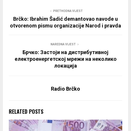
PRETHODNA VIJEST
Brčko: Ibrahim Šadić demantovao navode u
otvorenom pismu organizacije Narod i pravda
NAREDNA VIJEST
Брчко: Застоји на дистрибутивној
електроенергетској мрежи на неколико
локација
Radio Brčko
RELATED POSTS