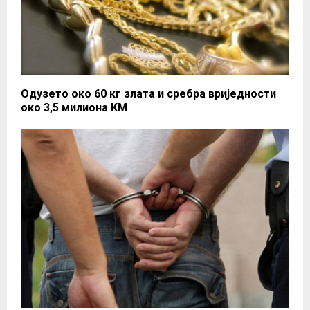
Одузето око 60 кг злата и сребра вриједности
око 3,5 милиона КМ