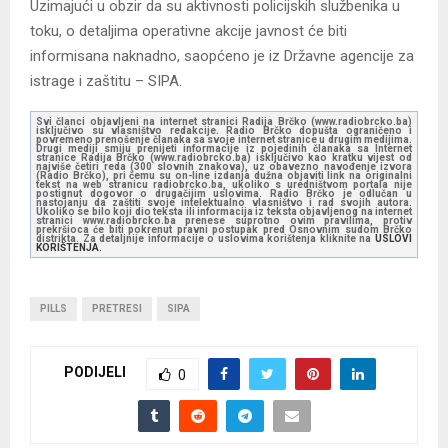
Uzimajući u obzir da su aktivnosti policijskih službenika u
toku, o detaljima operativne akcije javnost će biti
informisana naknadno, saopćeno je iz Državne agencije za
istrage i zaštitu – SIPA.
Svi članci objavljeni na internet stranici Radija Brčko (www.radiobrcko.ba)
isključivo su vlasništvo redakcije. Radio Brčko dopušta ograničeno i
povremeno prenošenje članaka sa svoje internet stranice u drugim medijima.
Drugi mediji smiju prenijeti informacije iz pojedinih članaka sa Internet
stranice Radija Brčko (www.radiobrcko.ba) isključivo kao kratku vijest od
najviše četiri reda (300 slovnih znakova), uz obavezno navođenje izvora
(Radio Brčko), pri čemu su on-line izdanja dužna objaviti link na originalni
tekst na web stranicu radiobrcko.ba, ukoliko s uredništvom portala nije
postignut dogovor o drugačijim uslovima. Radio Brčko je odlučan u
nastojanju da zaštiti svoje intelektualno vlasništvo i rad svojih autora.
Ukoliko se bilo koji dio teksta ili informacija iz teksta objavljenog na internet
stranici www.radiobrcko.ba prenese suprotno ovim pravilima, protiv
prekršioca će biti pokrenut pravni postupak pred Osnovnim sudom Brčko
distrikta. Za detaljnije informacije o uslovima korištenja kliknite na
USLOVI
KORIŠTENJA.
PILLS
PRETRESI
SIPA
PODIJELI
0