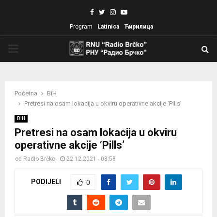
Facebook
Twitter
Instagram
Youtube
Program
Latinica
Ћирилица
PRIMARY
MENU
Početna
BiH
Pretresi na osam lokacija u okviru operativne akcije ‘Pills’
BiH
Pretresi na osam lokacija u okviru
operativne akcije ‘Pills’
od
Radio Brčko
22.12.2021 - 08:58
PODIJELI
0