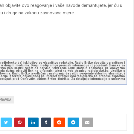
 objavite ovo reagovanje i vaše navode demantujete, jer ću u
titu i druge na zakonu zasnovane mjere.
ww.radiobrcko.ba) isključivo su vlasništvo redakcije. Radio Brčko dopušta ograničeno i
u drugim medijima. Drugi mediji smiju prenijeti informacije iz pojedinih članaka sa
učivo kao kratku vijest od najviše četiri reda (300 slovnih znakova), uz obavezno
ja dužna objaviti link na originalni tekst na web stranicu radiobrcko.ba, ukoliko s
ovima. Radio Brčko je odlučan u nastojanju da zaštiti svoje intelektualno vlasništvo i
ormacija iz teksta objavljenog na internet stranici www.radiobrcko.ba prenese suprotno
 postupak pred Osnovnim sudom Brčko distrikta. Za detaljnije informacije o uslovima
 PRAVDA