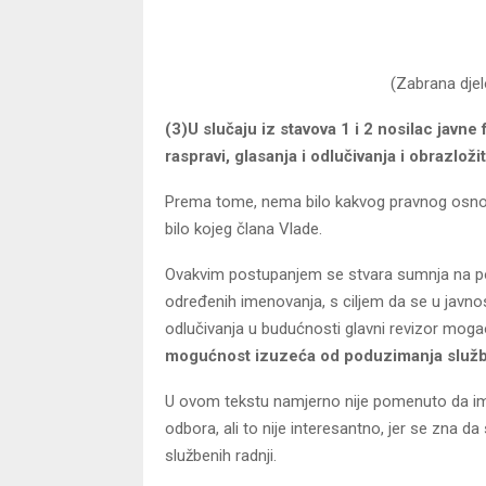
(Zabrana djel
(3)U slučaju iz stavova 1 i 2 nosilac javne
raspravi, glasanja i odlučivanja i obrazloži
Prema tome, nema bilo kakvog pravnog osnova 
bilo kojeg člana Vlade.
Ovakvim postupanjem se stvara sumnja na pot
određenih imenovanja, s ciljem da se u javno
odlučivanja u budućnosti glavni revizor moga
mogućnost izuzeća od poduzimanja službe
U ovom tekstu namjerno nije pomenuto da ima 
odbora, ali to nije interesantno, jer se zna da
službenih radnji.