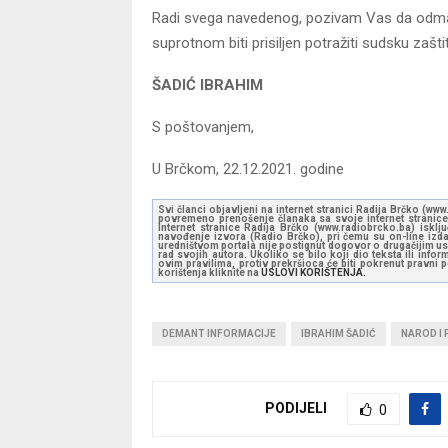
Radi svega navedenog, pozivam Vas da odmah
suprotnom biti prisiljen potražiti sudsku zaš
ŠADIĆ IBRAHIM
S poštovanjem,
U Brčkom, 22.12.2021. godine
Svi članci objavljeni na internet stranici Radija Brčko (w
povremeno prenošenje članaka sa svoje internet stranice 
Internet stranice Radija Brčko (www.radiobrcko.ba) isklj
navođenje izvora (Radio Brčko), pri čemu su on-line izdan
uredništvom portala nije postignut dogovor o drugačijim usl
rad svojih autora. Ukoliko se bilo koji dio teksta ili inf
ovim pravilima, protiv prekršioca će biti pokrenut pravni
korištenja kliknite na
USLOVI KORIŠTENJA.
DEMANT INFORMACIJE
IBRAHIM ŠADIĆ
NAROD I
PODIJELI
0