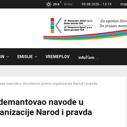
C
Brčko
09.08.2026. - 13:19
Imp
29.9
IN
EMISIJE
VREMEPLOV
˼
vao navode u otvorenom pismu organizacije Narod i pravda
 demantovao navode u
nizacije Narod i pravda