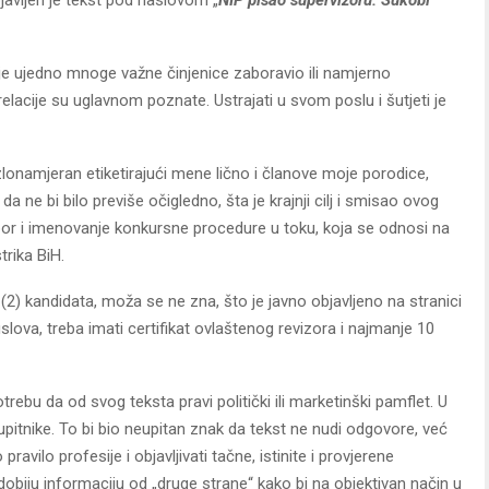
 je ujedno mnoge važne činjenice zaboravio ili namjerno
relacije su uglavnom poznate. Ustrajati u svom poslu i šutjeti je
 zlonamjeran etiketirajući mene lično i članove moje porodice,
ne bi bilo previše očigledno, šta je krajnji cilj i smisao ovog
izbor i imenovanje konkursne procedure u toku, koja se odnosi na
trika BiH.
(2) kandidata, moža se ne zna, što je javno objavljeno na stranici
slova, treba imati certifikat ovlaštenog revizora i najmanje 10
ebu da od svog teksta pravi politički ili marketinški pamflet. U
itnike. To bi bio neupitan znak da tekst ne nudi odgovore, već
ravilo profesije i objavljivati tačne, istinite i provjerene
dobiju informaciju od „druge strane“ kako bi na objektivan način u