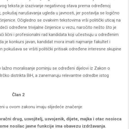
j ovog teksta je izazivanje negativnog stava prema određenoj
, pokušaj narušavanja ugleda u javnosti, jer postavlja se logično
injenice. Očigledno se ovakvim tekstovima vrši politički uticaj na
eći određene trivijalne činjenice u vezu, naročito nešto što je
 lični i profesionalni rad kandidata koji učestvuju u određenim
je konkurs javan, kandidat mora imati najmanje fakultet i
n pokušava se vršiti politički pritisak određene interesne skupine
e lažno moralisanje pominju se određeni dijelovi iz Zakon o
Brčko distrikta BiH, a zanemaruju relevantne odredbe istog
Član 2
ljeni u ovom zakonu imaju slijedeće značenje:
bračni drug, usvojitelj, usvojenik, dijete, majka i otac nosioca
ome nosilac javne funkcije ima obavezu izdržavanja.