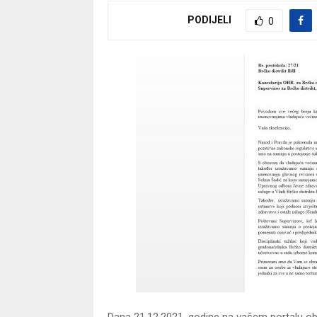
PODIJELI
0
Dana 21.12.2021. godine na vašem portalu obj