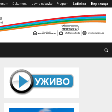
Latinica
Ћирилица
resum
Dokumenti
Javne nabavke
Program