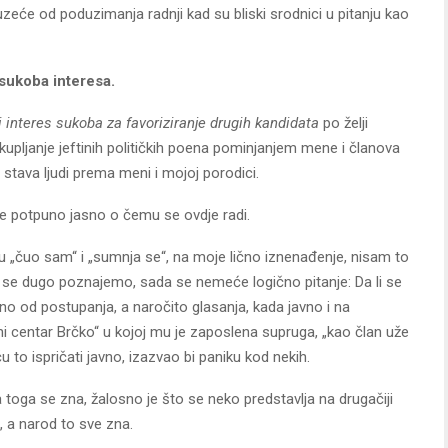
eće od poduzimanja radnji kad su bliski srodnici u pitanju kao
sukoba interesa.
 interes sukoba za favoriziranje drugih kandidata
po želji
kupljanje jeftinih političkih poena pominjanjem mene i članova
 stava ljudi prema meni i mojoj porodici.
 je potpuno jasno o čemu se ovdje radi.
 „čuo sam“ i „sumnja se“, na moje lično iznenađenje, nisam to
r se dugo poznajemo, sada se nemeće logično pitanje: Da li se
o od postupanja, a naročito glasanja, kada javno i na
 centar Brčko“ u kojoj mu je zaposlena supruga, „kao član uže
 to ispričati javno, izazvao bi paniku kod nekih.
toga se zna, žalosno je što se neko predstavlja na drugačiji
, a narod to sve zna.