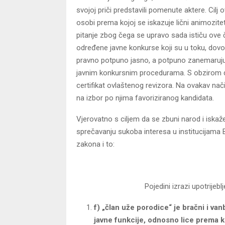
svojoj priči predstavili pomenute aktere. Cil
osobi prema kojoj se iskazuje lični animozitet
pitanje zbog čega se upravo sada ističu ove č
određene javne konkurse koji su u toku, dovod
pravno potpuno jasno, a potpuno zanemarujući
javnim konkursnim procedurama. S obzirom da 
certifikat ovlaštenog revizora. Na ovakav nači
na izbor po njima favoriziranog kandidata.
Vjerovatno s ciljem da se zbuni narod i iskaž
sprečavanju sukoba interesa u institucijama 
zakona i to:
Pojedini izrazi upotrijeb
f) „član uže porodice“ je bračni i van
javne funkcije, odnosno lice prema k