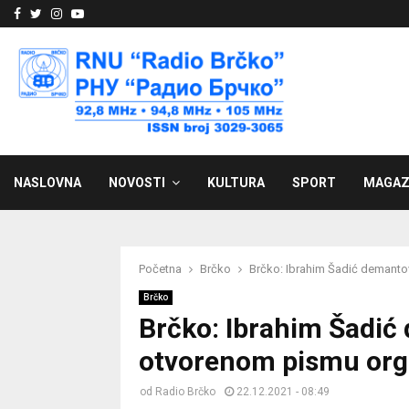
Facebook
Twitter
Instagram
Youtube
NASLOVNA
NOVOSTI
KULTURA
SPORT
MAGAZ
Početna
Brčko
Brčko: Ibrahim Šadić demanto
Brčko
Brčko: Ibrahim Šadić
otvorenom pismu orga
od
Radio Brčko
22.12.2021 - 08:49