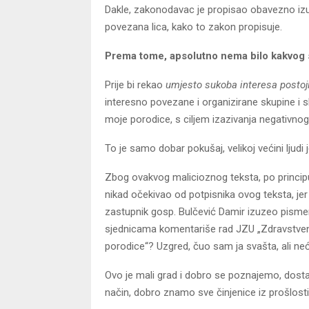
Dakle, zakonodavac je propisao obavezno izuz
povezana lica, kako to zakon propisuje.
Prema tome, apsolutno nema bilo kakvog 
Prije bi rekao
umjesto sukoba interesa postoji
interesno povezane i organizirane skupine i s
moje porodice, s ciljem izazivanja negativnog
To je samo dobar pokušaj, velikoj većini ljudi
Zbog ovakvog malicioznog teksta, po principu
nikad očekivao od potpisnika ovog teksta, je
zastupnik gosp. Bulčević Damir izuzeo pismen
sjednicama komentariše rad JZU „Zdravstveni
porodice“? Uzgred, čuo sam ja svašta, ali neću
Ovo je mali grad i dobro se poznajemo, dosta 
način, dobro znamo sve činjenice iz prošlosti