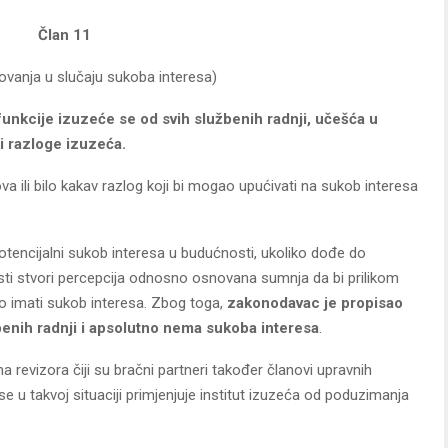
Član 11
ovanja u slučaju sukoba interesa)
 funkcije izuzeće se od svih službenih radnji, učešća u
ti razloge izuzeća.
ili bilo kakav razlog koji bi mogao upućivati na sukob interesa
encijalni sukob interesa u budućnosti, ukoliko dođe do
sti stvori percepcija odnosno osnovana sumnja da bi prilikom
o imati sukob interesa. Zbog toga,
zakonodavac je propisao
nih radnji i apsolutno nema sukoba interesa
.
revizora čiji su bračni partneri također članovi upravnih
 se u takvoj situaciji primjenjuje institut izuzeća od poduzimanja