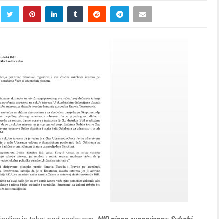
avljen je tekst pod naslovom „
NIP pisao supervizoru: Sukobi