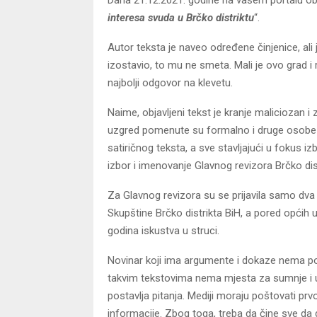
interesa svuda u Brčko distriktu
“.
Autor teksta je naveo određene činjenice, ali
izostavio, to mu ne smeta. Mali je ovo grad i 
najbolji odgovor na klevetu.
Naime, objavljeni tekst je kranje maliciozan i
uzgred pomenute su formalno i druge osobe da 
satiričnog teksta, a sve stavljajući u fokus 
izbor i imenovanje Glavnog revizora Brčko dis
Za Glavnog revizora su se prijavila samo dva 
Skupštine Brčko distrikta BiH, a pored općih u
godina iskustva u struci.
Novinar koji ima argumente i dokaze nema potr
takvim tekstovima nema mjesta za sumnje i up
postavlja pitanja. Mediji moraju poštovati prvo p
informacije. Zbog toga, treba da čine sve da 