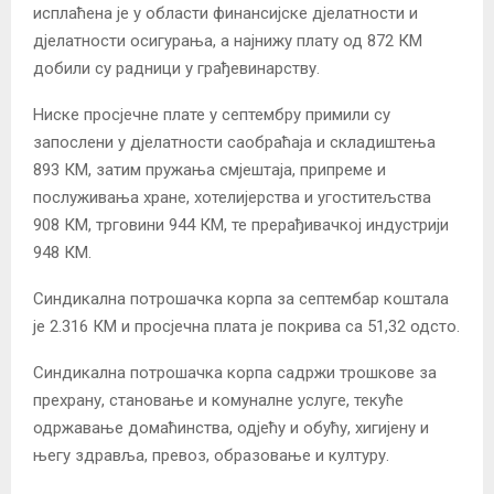
исплаћена је у области финансијске дјелатности и
дјелатности осигурања, а најнижу плату од 872 КМ
добили су радници у грађевинарству.
Ниске просјечне плате у септембру примили су
запослени у дјелатности саобраћаја и складиштења
893 КМ, затим пружања смјештаја, припреме и
послуживања хране, хотелијерства и угоститељства
908 КМ, трговини 944 КМ, те прерађивачкој индустрији
948 КМ.
Синдикална потрошачка корпа за септембар коштала
је 2.316 КМ и просјечна плата је покрива са 51,32 одсто.
Синдикална потрошачка корпа садржи трошкове за
прехрану, становање и комуналне услуге, текуће
одржавање домаћинства, одјећу и обућу, хигијену и
његу здравља, превоз, образовање и културу.