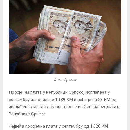
Фото: Архива
Просјечна плата у Републици Српској исплаћена у
септембру износила је 1.189 КМ и већа је за 23 КМ од
исплаћене у августу, саопштено је из Савеза синдиката
Републике Српске.
Највећа просјечна плата у септембру од 1.620 КМ