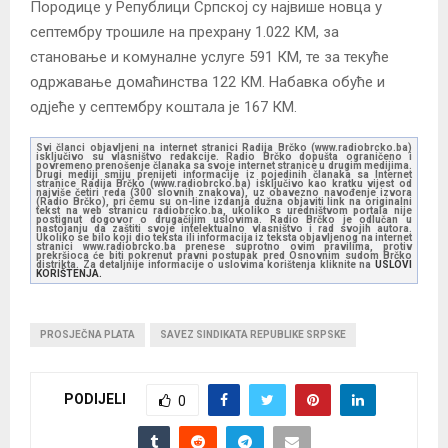
Породице у Републици Српској су највише новца у
септембру трошиле на прехрану 1.022 КМ, за
становање и комуналне услуге 591 КМ, те за текуће
одржавање домаћинства 122 КМ. Набавка обуће и
одјеће у септембру коштала је 167 КМ.
Svi članci objavljeni na internet stranici Radija Brčko (www.radiobrcko.ba)
isključivo su vlasništvo redakcije. Radio Brčko dopušta ograničeno i
povremeno prenošenje članaka sa svoje internet stranice u drugim medijima.
Drugi mediji smiju prenijeti informacije iz pojedinih članaka sa Internet
stranice Radija Brčko (www.radiobrcko.ba) isključivo kao kratku vijest od
najviše četiri reda (300 slovnih znakova), uz obavezno navođenje izvora
(Radio Brčko), pri čemu su on-line izdanja dužna objaviti link na originalni
tekst na web stranicu radiobrcko.ba, ukoliko s uredništvom portala nije
postignut dogovor o drugačijim uslovima. Radio Brčko je odlučan u
nastojanju da zaštiti svoje intelektualno vlasništvo i rad svojih autora.
Ukoliko se bilo koji dio teksta ili informacija iz teksta objavljenog na internet
stranici www.radiobrcko.ba prenese suprotno ovim pravilima, protiv
prekršioca će biti pokrenut pravni postupak pred Osnovnim sudom Brčko
distrikta. Za detaljnije informacije o uslovima korištenja kliknite na
USLOVI
KORIŠTENJA.
PROSJEČNA PLATA
SAVEZ SINDIKATA REPUBLIKE SRPSKE
PODIJELI
0