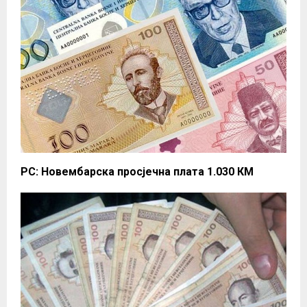
РС: Новембарска просјечна плата 1.030 КМ