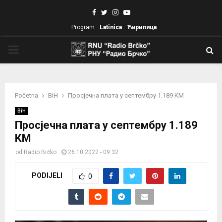
Facebook
Twitter
Instagram
Youtube
Program
Latinica
Ћирилица
PRIMARY
MENU
Početna
BiH
Просјечна плата у септембру 1.189 КМ
BiH
Просјечна плата у септембру 1.189
КМ
od
Radio Brčko
26.10.2022 - 09:32
PODIJELI
0