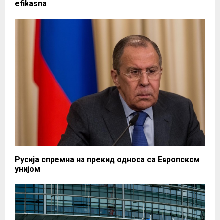
efikasna
Русија спремна на прекид односа са Европском
унијом