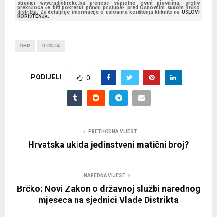
stranici www.radiobrcko.ba prenese suprotno ovim pravilima, protiv
prekršioca će biti pokrenut pravni postupak pred Osnovnim sudom Brčko
distrikta. Za detaljnije informacije o uslovima korištenja kliknite na
USLOVI
KORIŠTENJA.
OHR
RUSIJA
PODIJELI
0
PRETHODNA VIJEST
Hrvatska ukida jedinstveni matični broj?
NAREDNA VIJEST
Brčko: Novi Zakon o državnoj službi narednog
mjeseca na sjednici Vlade Distrikta