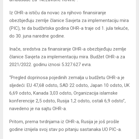
Iz OHR-a ističu da novac za njihovo finansiranje
obezbjeđuju zemlje članice Savjeta za implementaciju mira
(PIC), te da budžetska godina OHR-a traje od 1. jula tekuće,
do 30. juna naredne godine.
Inače, sredstva za finansiranje OHR-a obezbjeđuju zemlje
članice Savjeta za implementaciju mira. Budžet OHR-a za
2021/2022. godinu iznosi 5.327.627 evra.
“Pregled doprinosa pojedinih zemalja u budžetu OHR-a je
sljedeći: EU 47,68 odsto, SAD 22 odsto, Japan 10 odsto, UK
6,69 odsto, Kanada 3,03 odsto, Organizacija islamske
konferencije 2,5 odsto, Rusija 1,2 odsto, ostali 6,9 odsto”,
navedeno je na sajtu OHR-a.
Pritom, prema tvrdnjama iz OHR-a, Rusija je još prošle
godine iznijela svoj stav po pitanju sastanaka UO PIC-a.