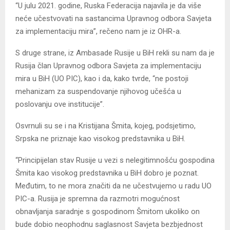
“U julu 2021. godine, Ruska Federacija najavila je da više
neće učestvovati na sastancima Upravnog odbora Savjeta
za implementaciju mira”, rečeno nam je iz OHR-a.
S druge strane, iz Ambasade Rusije u BiH rekli su nam da je
Rusija član Upravnog odbora Savjeta za implementaciju
mira u BiH (UO PIC), kao i da, kako tvrde, “ne postoji
mehanizam za suspendovanje njihovog učešća u
poslovanju ove institucije”.
Osvrnuli su se i na Kristijana Šmita, kojeg, podsjetimo,
Srpska ne priznaje kao visokog predstavnika u BiH.
“Principijelan stav Rusije u vezi s nelegitimnošću gospodina
Šmita kao visokog predstavnika u BiH dobro je poznat.
Međutim, to ne mora značiti da ne učestvujemo u radu UO
PIC-a. Rusija je spremna da razmotri mogućnost
obnavljanja saradnje s gospodinom Šmitom ukoliko on
bude dobio neophodnu saglasnost Savjeta bezbjednost