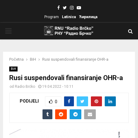
Facebook
Twitter
Instagram
Youtube
Program
Latinica
Ћирилица
PRIMARY
MENU
Početna
BiH
Rusi suspendovali finansiranje OHR-a
BiH
Rusi suspendovali finansiranje OHR-a
od
Radio Brčko
19.04.2022 - 10:11
PODIJELI
0