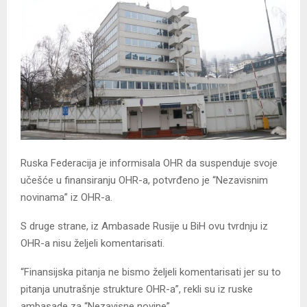
Ruska Federacija je informisala OHR da suspenduje svoje
učešće u finansiranju OHR-a, potvrđeno je “Nezavisnim
novinama” iz OHR-a.
S druge strane, iz Ambasade Rusije u BiH ovu tvrdnju iz
OHR-a nisu željeli komentarisati.
“Finansijska pitanja ne bismo željeli komentarisati jer su to
pitanja unutrašnje strukture OHR-a”, rekli su iz ruske
ambasade za “Nezavisne novine”.