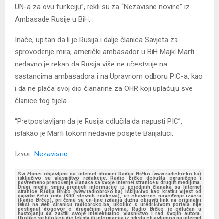
UN-a za ovu funkciju”, rekli su za “Nezavisne novine” iz
Ambasade Rusije u BiH.
Inače, upitan da li je Rusija i dalje članica Savjeta za
sprovodenje mira, američki ambasador u BiH Majkl Marfi
nedavno je rekao da Rusija više ne učestvuje na
sastancima ambasadora i na Upravnom odboru PIC-a, kao
i da ne plaća svoj dio članarine za OHR koji uplaćuju sve
članice tog tijela.
“Pretpostavljam da je Rusija odlučila da napusti PIC”,
istakao je Marfi tokom nedavne posjete Banjaluci.
Izvor:
Nezavisne
Svi članci objavljeni na internet stranici Radija Brčko (www.radiobrcko.ba)
isključivo su vlasništvo redakcije. Radio Brčko dopušta ograničeno i
povremeno prenošenje članaka sa svoje internet stranice u drugim medijima.
Drugi mediji smiju prenijeti informacije iz pojedinih članaka sa Internet
stranice Radija Brčko (www.radiobrcko.ba) isključivo kao kratku vijest od
najviše četiri reda (300 slovnih znakova), uz obavezno navođenje izvora
(Radio Brčko), pri čemu su on-line izdanja dužna objaviti link na originalni
tekst na web stranicu radiobrcko.ba, ukoliko s uredništvom portala nije
postignut dogovor o drugačijim uslovima. Radio Brčko je odlučan u
nastojanju da zaštiti svoje intelektualno vlasništvo i rad svojih autora.
Ukoliko se bilo koji dio teksta ili informacija iz teksta objavljenog na internet