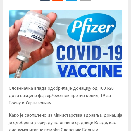
Словеначка влада одобрила је донацију од 100.620
доза вакцине фајзер/бионтек против ковид-19 за
Босну и Херцеговину.
Како је саопштено из Министарства здравља, донација
је одобрена у сриједу на онлине сједници Владе, као
дио хуманитарне помоћи Словеније Босни и