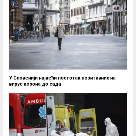
У Словенији највећи постотак позитивних на
вирус корона до сада