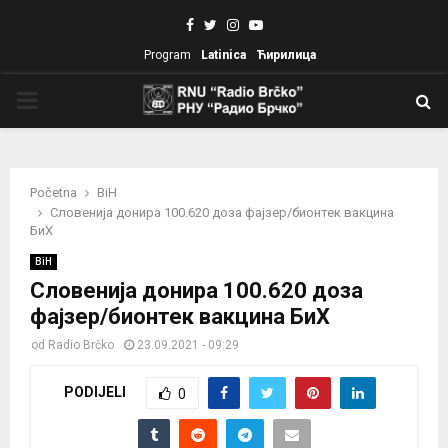
Facebook
Twitter
Instagram
Youtube
Program
Latinica
Ћирилица
PRIMARY
MENU
Početna
BiH
Словенија донира 100.620 доза фајзер/бионтек вакцина
БиХ
BiH
Словенија донира 100.620 доза
фајзер/бионтек вакцина БиХ
od
Radio Brčko
23.09.2021 - 09:29
PODIJELI
0