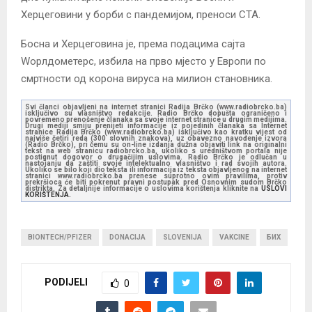
Херцеговини у борби с пандемијом, преноси СТА.
Босна и Херцеговина је, према подацима сајта
Wорлдометерс, избила на прво мјесто у Европи по
смртности од корона вируса на милион становника.
Svi članci objavljeni na internet stranici Radija Brčko (www.radiobrcko.ba)
isključivo su vlasništvo redakcije. Radio Brčko dopušta ograničeno i
povremeno prenošenje članaka sa svoje internet stranice u drugim medijima.
Drugi mediji smiju prenijeti informacije iz pojedinih članaka sa Internet
stranice Radija Brčko (www.radiobrcko.ba) isključivo kao kratku vijest od
najviše četiri reda (300 slovnih znakova), uz obavezno navođenje izvora
(Radio Brčko), pri čemu su on-line izdanja dužna objaviti link na originalni
tekst na web stranicu radiobrcko.ba, ukoliko s uredništvom portala nije
postignut dogovor o drugačijim uslovima. Radio Brčko je odlučan u
nastojanju da zaštiti svoje intelektualno vlasništvo i rad svojih autora.
Ukoliko se bilo koji dio teksta ili informacija iz teksta objavljenog na internet
stranici www.radiobrcko.ba prenese suprotno ovim pravilima, protiv
prekršioca će biti pokrenut pravni postupak pred Osnovnim sudom Brčko
distrikta. Za detaljnije informacije o uslovima korištenja kliknite na
USLOVI
KORIŠTENJA.
BIONTECH/PFIZER
DONACIJA
SLOVENIJA
VAKCINE
БИХ
PODIJELI
0