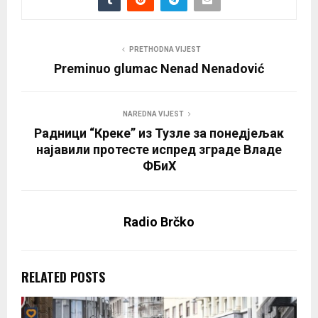
PRETHODNA VIJEST
Preminuo glumac Nenad Nenadović
NAREDNA VIJEST
Радници “Креке” из Тузле за понедјељак
најавили протесте испред зграде Владе
ФБиХ
Radio Brčko
RELATED POSTS