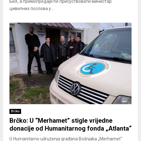
БиХ, а примопредаји ће присуствовати министар
цивилних послова у...
Brčko
Brčko: U “Merhamet” stigle vrijedne
donacije od Humanitarnog fonda „Atlanta“
U Humanitarno udruženja građana Bošnjaka „Merhamet“