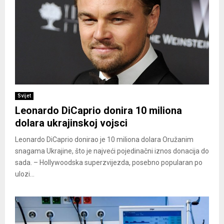
Svijet
Leonardo DiCaprio donira 10 miliona
dolara ukrajinskoj vojsci
Leonardo DiCaprio donirao je 10 miliona dolara Oružanim
snagama Ukrajine, što je najveći pojedinačni iznos donacija do
sada. – Hollywoodska superzvijezda, posebno popularan po
ulozi...