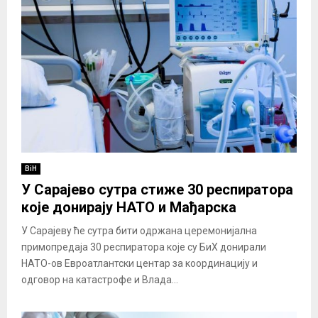
BiH
У Сарајево сутра стиже 30 респиратора
које донирају НАТО и Мађарска
У Сарајеву ће сутра бити одржана церемонијална
примопредаја 30 респиратора које су БиХ донирали
НАТО-ов Евроатлантски центар за координацију и
одговор на катастрофе и Влада...