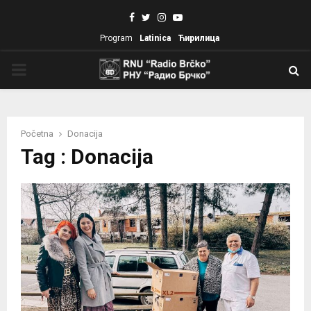
Facebook
Twitter
Instagram
Youtube
Program
Latinica
Ћирилица
PRIMARY
MENU
Početna
Donacija
Tag : Donacija