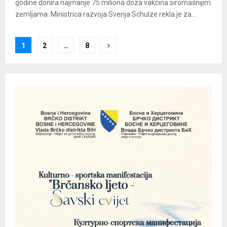
godine donira najmanje 75 miliona doza vakcina siromašnijim
zemljama. Ministrica razvoja Svenja Schulze rekla je za...
Posts
1
2
…
8
pagination