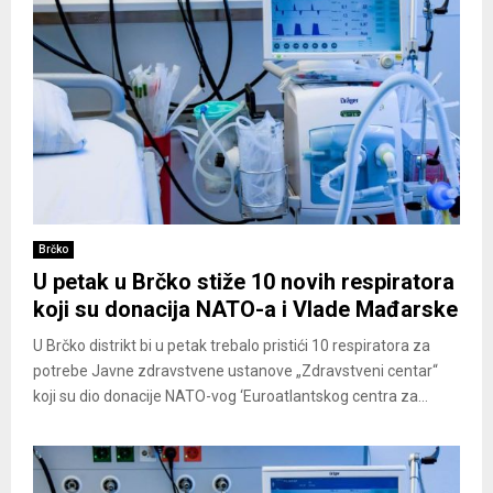
Brčko
U petak u Brčko stiže 10 novih respiratora
koji su donacija NATO-a i Vlade Mađarske
U Brčko distrikt bi u petak trebalo pristići 10 respiratora za
potrebe Javne zdravstvene ustanove „Zdravstveni centar“
koji su dio donacije NATO-vog ‘Euroatlantskog centra za...