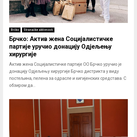
Brčko
Stranačke aktivnosti
Брчко: Актив жена Социјалистичке
партије уручио донацију Одјељењу
хирургије
Актив жена Социјалистичке партије ОО Брчко уручио је
донацију Одјељењу хирургије Брчко дистрикта у виду
постељина, пелена за одрасле и хигијенских средстава. С
обзиром да...