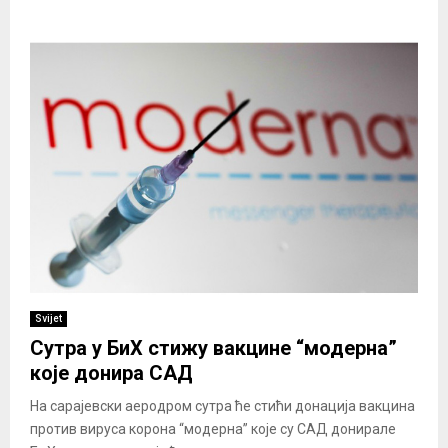
Svijet
Сутра у БиХ стижу вакцине “модерна”
које донира САД
На сарајевски аеродром сутра ће стићи донација вакцина
против вируса корона “модерна” које су САД донирале