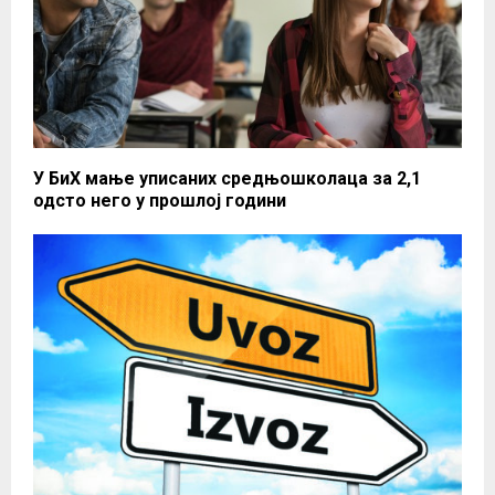
У БиХ мање уписаних средњошколаца за 2,1
одсто него у прошлој години