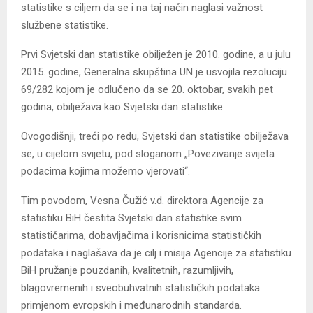
statistike s ciljem da se i na taj način naglasi važnost
službene statistike.
Prvi Svjetski dan statistike obilježen je 2010. godine, a u julu
2015. godine, Generalna skupština UN je usvojila rezoluciju
69/282 kojom je odlučeno da se 20. oktobar, svakih pet
godina, obilježava kao Svjetski dan statistike.
Ovogodišnji, treći po redu, Svjetski dan statistike obilježava
se, u cijelom svijetu, pod sloganom „Povezivanje svijeta
podacima kojima možemo vjerovati“.
Tim povodom, Vesna Čužić v.d. direktora Agencije za
statistiku BiH čestita Svjetski dan statistike svim
statističarima, dobavljačima i korisnicima statističkih
podataka i naglašava da je cilj i misija Agencije za statistiku
BiH pružanje pouzdanih, kvalitetnih, razumljivih,
blagovremenih i sveobuhvatnih statističkih podataka
primjenom evropskih i međunarodnih standarda.