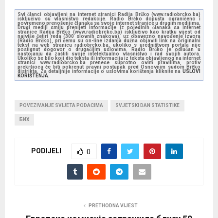
Svi članci objavljeni na internet stranici Radija Brčko (www.radiobrcko.ba)
isključivo su vlasništvo redakcije. Radio Brčko dopušta ograničeno i
povremeno prenošenje članaka sa svoje internet stranice u drugim medijima.
Drugi mediji smiju prenijeti informacije iz pojedinih članaka sa Internet
stranice Radija Brčko (www.radiobrcko.ba) isključivo kao kratku vijest od
najviše četiri reda (300 slovnih znakova), uz obavezno navođenje izvora
(Radio Brčko), pri čemu su on-line izdanja dužna objaviti link na originalni
tekst na web stranicu radiobrcko.ba, ukoliko s uredništvom portala nije
postignut dogovor o drugačijim uslovima. Radio Brčko je odlučan u
nastojanju da zaštiti svoje intelektualno vlasništvo i rad svojih autora.
Ukoliko se bilo koji dio teksta ili informacija iz teksta objavljenog na internet
stranici www.radiobrcko.ba prenese suprotno ovim pravilima, protiv
prekršioca će biti pokrenut pravni postupak pred Osnovnim sudom Brčko
distrikta. Za detaljnije informacije o uslovima korištenja kliknite na
USLOVI
KORIŠTENJA.
POVEZIVANJE SVIJETA PODACIMA
SVJETSKI DAN STATISTIKE
БИХ
PODIJELI
0
PRETHODNA VIJEST