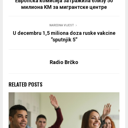
Европска комисија затражила близу 50
милиона KМ за мигрантске центре
NAREDNA VIJEST
U decembru 1,5 miliona doza ruske vakcine
“sputnjik 5”
Radio Brčko
RELATED POSTS