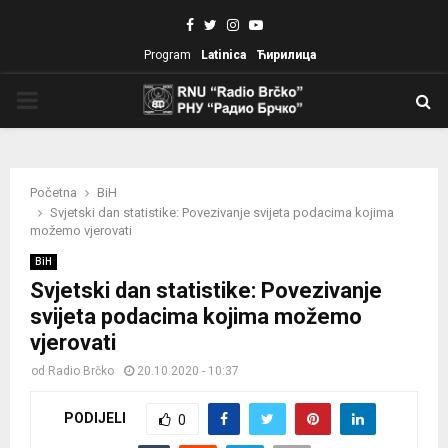
Facebook
Twitter
Instagram
Youtube
Program
Latinica
Ћирилица
PRIMARY
MENU
Početna
BiH
Svjetski dan statistike: Povezivanje svijeta podacima kojima
možemo vjerovati
BiH
Svjetski dan statistike: Povezivanje
svijeta podacima kojima možemo
vjerovati
od
Radio Brčko
20.10.2020 - 10:37
PODIJELI
0