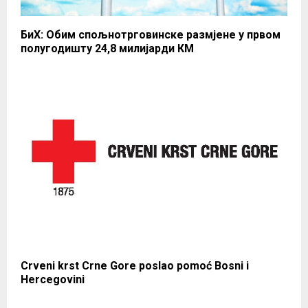
БиХ: Обим спољнотрговинске размјене у првом
полугодишту 24,8 милијарди КМ
Crveni krst Crne Gore poslao pomoć Bosni i
Hercegovini