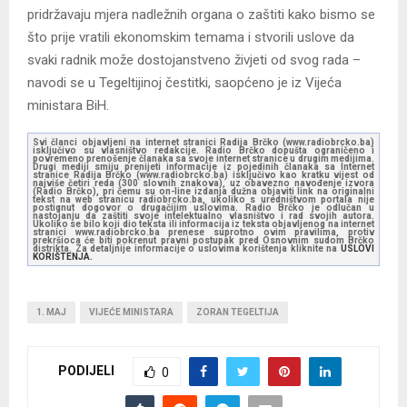
pridržavaju mjera nadležnih organa o zaštiti kako bismo se
što prije vratili ekonomskim temama i stvorili uslove da
svaki radnik može dostojanstveno živjeti od svog rada –
navodi se u Tegeltijinoj čestitki, saopćeno je iz Vijeća
ministara BiH.
Svi članci objavljeni na internet stranici Radija Brčko (www.radiobrcko.ba)
isključivo su vlasništvo redakcije. Radio Brčko dopušta ograničeno i
povremeno prenošenje članaka sa svoje internet stranice u drugim medijima.
Drugi mediji smiju prenijeti informacije iz pojedinih članaka sa Internet
stranice Radija Brčko (www.radiobrcko.ba) isključivo kao kratku vijest od
najviše četiri reda (300 slovnih znakova), uz obavezno navođenje izvora
(Radio Brčko), pri čemu su on-line izdanja dužna objaviti link na originalni
tekst na web stranicu radiobrcko.ba, ukoliko s uredništvom portala nije
postignut dogovor o drugačijim uslovima. Radio Brčko je odlučan u
nastojanju da zaštiti svoje intelektualno vlasništvo i rad svojih autora.
Ukoliko se bilo koji dio teksta ili informacija iz teksta objavljenog na internet
stranici www.radiobrcko.ba prenese suprotno ovim pravilima, protiv
prekršioca će biti pokrenut pravni postupak pred Osnovnim sudom Brčko
distrikta. Za detaljnije informacije o uslovima korištenja kliknite na
USLOVI
KORIŠTENJA.
1. MAJ
VIJEĆE MINISTARA
ZORAN TEGELTIJA
PODIJELI
0