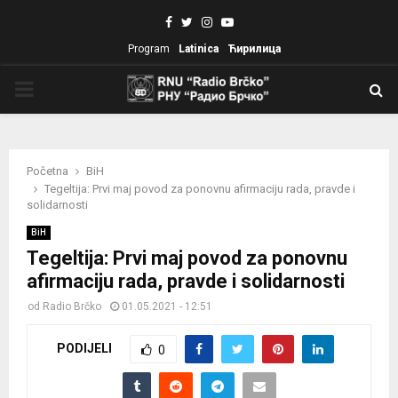
Facebook
Twitter
Instagram
Youtube
Program
Latinica
Ћирилица
PRIMARY
MENU
Početna
BiH
Tegeltija: Prvi maj povod za ponovnu afirmaciju rada, pravde i
solidarnosti
BiH
Tegeltija: Prvi maj povod za ponovnu
afirmaciju rada, pravde i solidarnosti
od
Radio Brčko
01.05.2021 - 12:51
PODIJELI
0