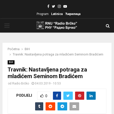
Facebook
Twitter
Instagram
Youtube
Program
Latinica
Ћирилица
PRIMARY
MENU
Početna
BiH
Travnik: Nastavljena potraga za mladićem Seminom Bradićem
BiH
Travnik: Nastavljena potraga za
mladićem Seminom Bradićem
od
Radio Brčko
04.03.2019 - 10:53
PODIJELI
0