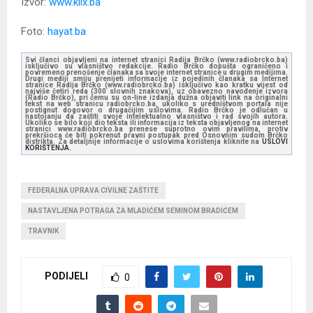
Izvor:
www.klix.ba
Foto:
hayat.ba
Svi članci objavljeni na internet stranici Radija Brčko (www.radiobrcko.ba)
isključivo su vlasništvo redakcije. Radio Brčko dopušta ograničeno i
povremeno prenošenje članaka sa svoje internet stranice u drugim medijima.
Drugi mediji smiju prenijeti informacije iz pojedinih članaka sa Internet
stranice Radija Brčko (www.radiobrcko.ba) isključivo kao kratku vijest od
najviše četiri reda (300 slovnih znakova), uz obavezno navođenje izvora
(Radio Brčko), pri čemu su on-line izdanja dužna objaviti link na originalni
tekst na web stranicu radiobrcko.ba, ukoliko s uredništvom portala nije
postignut dogovor o drugačijim uslovima. Radio Brčko je odlučan u
nastojanju da zaštiti svoje intelektualno vlasništvo i rad svojih autora.
Ukoliko se bilo koji dio teksta ili informacija iz teksta objavljenog na internet
stranici www.radiobrcko.ba prenese suprotno ovim pravilima, protiv
prekršioca će biti pokrenut pravni postupak pred Osnovnim sudom Brčko
distrikta. Za detaljnije informacije o uslovima korištenja kliknite na
USLOVI
KORIŠTENJA.
FEDERALNA UPRAVA CIVILNE ZAŠTITE
NASTAVLJENA POTRAGA ZA MLADIĆEM SEMINOM BRADIĆEM
TRAVNIK
PODIJELI
0