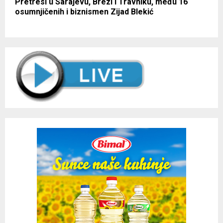
Pretresi u Sarajevu, Brezi i Travniku, među 16
osumnjičenih i biznismen Zijad Blekić