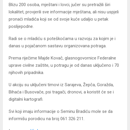
Blizu 200 osoba, mještani i lovci, jučer su pretražili širi
lokalitet, provjerili sve informacije mještana, ali nisu uspjeli
pronaći mladića koji se od svoje kuće udaljio u petak
poslijepodne.
Radi se o mladiću s poteškoćama u razvoju za kojim je i
danas u pojačanom sastavu organizovana potraga.
Prema riječime Majde Kovač, glasnogovornice Federalne
uprave civilne zaštite, u potragu je od danas uključeno i 70
njihovih pripadnika.
U akciju su uključeni timovi iz Sarajeva, Žepča, Goražda,
Bihaća i Busovače, psi tragači, dronovi, a koristit će se i
digitalni kartografi.
Svi koji imaju informacije o Seminu Bradiću mole se da
informišu porodicu na broj 061 326 211.