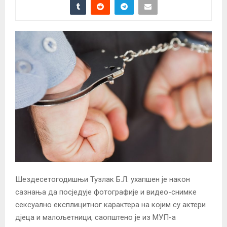
Шездесетогодишњи Тузлак Б.Л. ухапшен је након
сазнања да посједује фотографије и видео-снимке
сексуално експлицитног карактера на којим су актери
дјеца и малољетници, саопштено је из МУП-а