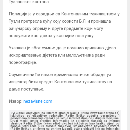
Тузланског кантона.
Полиција је у сарадњи са Кантоналним тужилаштвом у
Тузли претресла кућу коју користи Б.Л. и пронашла
рачунарску опрему и друге предмете који могу
послужити као доказ у каснијем поступку.
Ухапшен је због сумње да је починио кривично дјело
искориштавање дјетета или малољетника ради
порнографије.
Осумњичени ће након криминалистичке обраде уз
извјештај бити предат Кантоналном тужилаштву на
даље поступање.
Извор:
nezavisne.com
Svi članci objavljeni na internet stranici Radija Brčko (www.radiobrcko.ba)
isključivo su vlasništvo redakcije. Radio Brčko dopušta ograničeno i
povremeno prenošenje članaka sa svoje internet stranice u drugim medijima.
Drugi mediji smiju prenijeti informacije iz pojedinih članaka sa Internet
stranice Radija Brčko (www.radiobrcko.ba) isključivo kao kratku vijest od
najviše četiri reda (300 slovnih znakova), uz obavezno navođenje izvora
(Radio Brčko), pri čemu su on-line izdanja dužna objaviti link na originalni