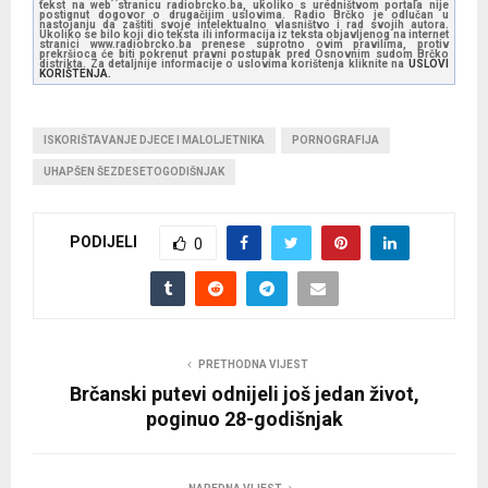
tekst na web stranicu radiobrcko.ba, ukoliko s uredništvom portala nije
postignut dogovor o drugačijim uslovima. Radio Brčko je odlučan u
nastojanju da zaštiti svoje intelektualno vlasništvo i rad svojih autora.
Ukoliko se bilo koji dio teksta ili informacija iz teksta objavljenog na internet
stranici www.radiobrcko.ba prenese suprotno ovim pravilima, protiv
prekršioca će biti pokrenut pravni postupak pred Osnovnim sudom Brčko
distrikta. Za detaljnije informacije o uslovima korištenja kliknite na
USLOVI
KORIŠTENJA.
ISKORIŠTAVANJE DJECE I MALOLJETNIKA
PORNOGRAFIJA
UHAPŠEN ŠEZDESETOGODIŠNJAK
PODIJELI
0
PRETHODNA VIJEST
Brčanski putevi odnijeli još jedan život,
poginuo 28-godišnjak