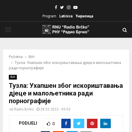
Facebook
Twitter
Instagram
Youtube
Program
Latinica
Ћирилица
PRIMARY
MENU
Početna
BiH
Тузла: Ухапшен због искориштавања дјеце и малољетника
ради порнографије
BiH
Тузла: Ухапшен због искориштавања
дјеце и малољетника ради
порнографије
od
Radio Brčko
28.02.2022 - 09:53
PODIJELI
0