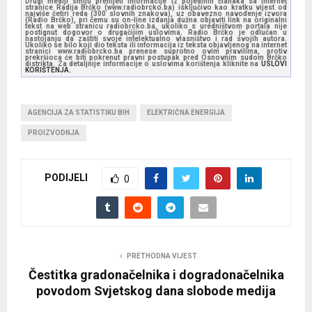
Drugi mediji smiju prenijeti informacije iz pojedinih članaka sa Internet
stranice Radija Brčko (www.radiobrcko.ba) isključivo kao kratku vijest od
najviše četiri reda (300 slovnih znakova), uz obavezno navođenje izvora
(Radio Brčko), pri čemu su on-line izdanja dužna objaviti link na originalni
tekst na web stranicu radiobrcko.ba, ukoliko s uredništvom portala nije
postignut dogovor o drugačijim uslovima. Radio Brčko je odlučan u
nastojanju da zaštiti svoje intelektualno vlasništvo i rad svojih autora.
Ukoliko se bilo koji dio teksta ili informacija iz teksta objavljenog na internet
stranici www.radiobrcko.ba prenese suprotno ovim pravilima, protiv
prekršioca će biti pokrenut pravni postupak pred Osnovnim sudom Brčko
distrikta. Za detaljnije informacije o uslovima korištenja kliknite na
USLOVI
KORIŠTENJA.
AGENCIJA ZA STATISTIKU BIH
ELEKTRIČNA ENERGIJA
PROIZVODNJA
PODIJELI
0
PRETHODNA VIJEST
Čestitka gradonačelnika i dogradonačelnika
povodom Svjetskog dana slobode medija