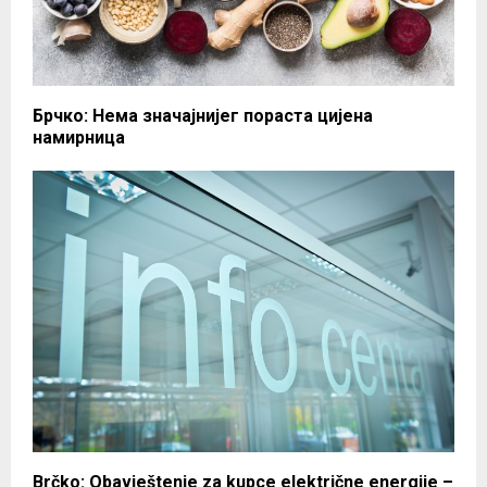
Брчко: Нема значајнијег пораста цијена
намирница
Brčko: Obavještenje za kupce električne energije –