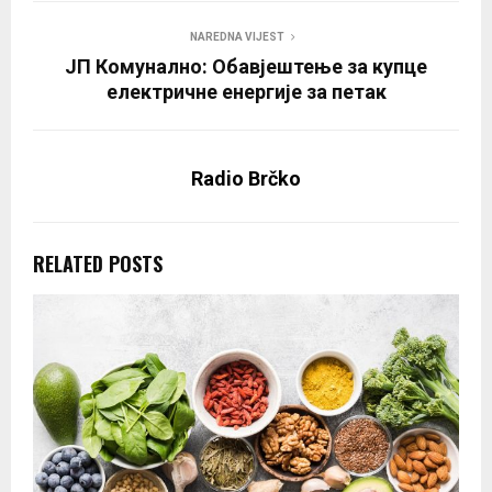
NAREDNA VIJEST
ЈП Комунално: Обавјештење за купце
електричне енергије за петак
Radio Brčko
RELATED POSTS