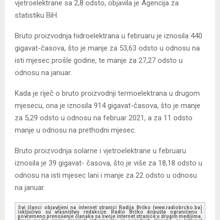
vjetroelektrane sa 2,8 odsto, objavila je Agencija za
statistiku BiH.
Bruto proizvodnja hidroelektrana u februaru je iznosila 440
gigavat-časova, što je manje za 53,63 odsto u odnosu na
isti mjesec prošle godine, te manje za 27,27 odsto u
odnosu na januar.
Kada je riječ o bruto proizvodnji termoelektrana u drugom
mjesecu, ona je iznosila 914 gigavat-časova, što je manje
za 5,29 odsto u odnosu na februar 2021, a za 11 odsto
manje u odnosu na prethodni mjesec.
Bruto proizvodnja solarne i vjetroelektrane u februaru
iznosila je 39 gigavat- časova, što je više za 18,18 odsto u
odnosu na isti mjesec lani i manje za 22 odsto u odnosu
na januar.
Svi članci objavljeni na internet stranici Radija Brčko (www.radiobrcko.ba)
isključivo su vlasništvo redakcije. Radio Brčko dopušta ograničeno i
povremeno prenošenje članaka sa svoje internet stranice u drugim medijima.