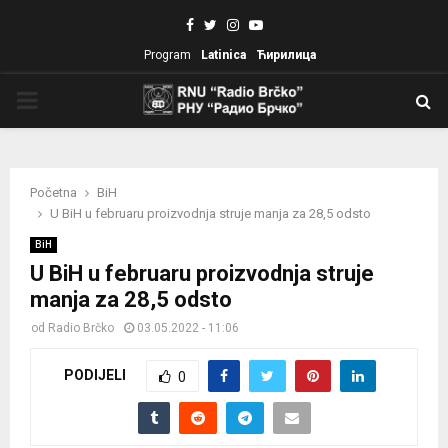
Facebook
Twitter
Instagram
Youtube
Program
Latinica
Ћирилица
PRIMARY
MENU
Početna
BiH
U BiH u februaru proizvodnja struje manja za 28,5 odsto
BiH
U BiH u februaru proizvodnja struje
manja za 28,5 odsto
od
Radio Brčko
03.05.2022 - 11:06
PODIJELI
0