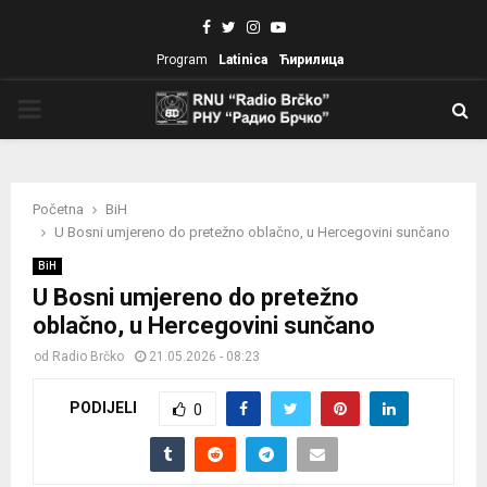
Facebook
Twitter
Instagram
Youtube
Program
Latinica
Ћирилица
PRIMARY
MENU
Početna
BiH
U Bosni umjereno do pretežno oblačno, u Hercegovini sunčano
BiH
U Bosni umjereno do pretežno
oblačno, u Hercegovini sunčano
od
Radio Brčko
21.05.2026 - 08:23
PODIJELI
0