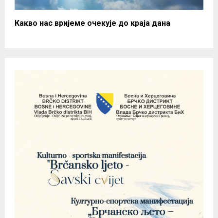
Какво нас вријеме очекује до краја дана