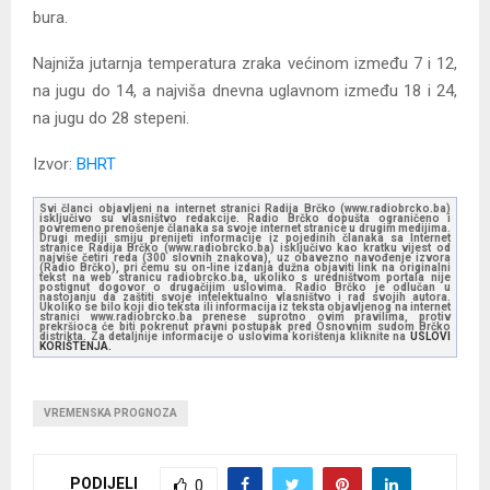
bura.
Najniža jutarnja temperatura zraka većinom između 7 i 12,
na jugu do 14, a najviša dnevna uglavnom između 18 i 24,
na jugu do 28 stepeni.
Izvor:
BHRT
Svi članci objavljeni na internet stranici Radija Brčko (www.radiobrcko.ba)
isključivo su vlasništvo redakcije. Radio Brčko dopušta ograničeno i
povremeno prenošenje članaka sa svoje internet stranice u drugim medijima.
Drugi mediji smiju prenijeti informacije iz pojedinih članaka sa Internet
stranice Radija Brčko (www.radiobrcko.ba) isključivo kao kratku vijest od
najviše četiri reda (300 slovnih znakova), uz obavezno navođenje izvora
(Radio Brčko), pri čemu su on-line izdanja dužna objaviti link na originalni
tekst na web stranicu radiobrcko.ba, ukoliko s uredništvom portala nije
postignut dogovor o drugačijim uslovima. Radio Brčko je odlučan u
nastojanju da zaštiti svoje intelektualno vlasništvo i rad svojih autora.
Ukoliko se bilo koji dio teksta ili informacija iz teksta objavljenog na internet
stranici www.radiobrcko.ba prenese suprotno ovim pravilima, protiv
prekršioca će biti pokrenut pravni postupak pred Osnovnim sudom Brčko
distrikta. Za detaljnije informacije o uslovima korištenja kliknite na
USLOVI
KORIŠTENJA.
VREMENSKA PROGNOZA
PODIJELI
0