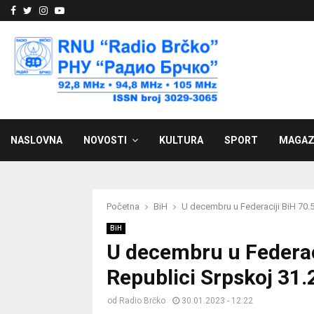
Facebook
Twitter
Instagram
Youtube
NASLOVNA
NOVOSTI
KULTURA
SPORT
MAGAZ
Početna
BiH
U decembru u Federaciji BiH 70.5
BiH
U decembru u Federaci
Republici Srpskoj 31.
od
Radio Brčko
30.01.2023 - 12:22