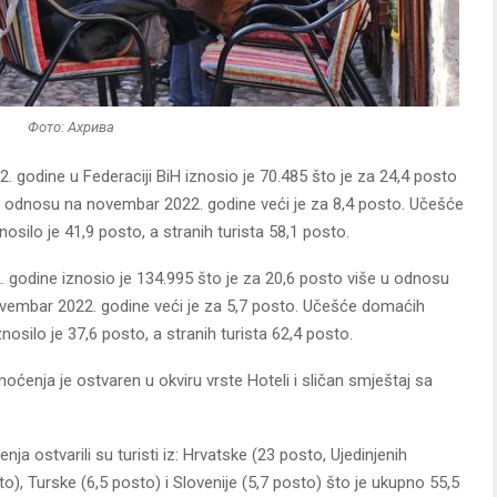
Фото: Ахрива
 godine u Federaciji BiH iznosio je 70.485 što je za 24,4 posto
 odnosu na novembar 2022. godine veći je za 8,4 posto. Učešće
silo je 41,9 posto, a stranih turista 58,1 posto.
 godine iznosio je 134.995 što je za 20,6 posto više u odnosu
vembar 2022. godine veći je za 5,7 posto. Učešće domaćih
osilo je 37,6 posto, a stranih turista 62,4 posto.
oćenja je ostvaren u okviru vrste Hoteli i sličan smještaj sa
nja ostvarili su turisti iz: Hrvatske (23 posto, Ujedinjenih
to), Turske (6,5 posto) i Slovenije (5,7 posto) što je ukupno 55,5