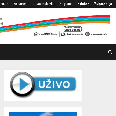
Latinica
Ћирилица
resum
Dokumenti
Javne nabavke
Program