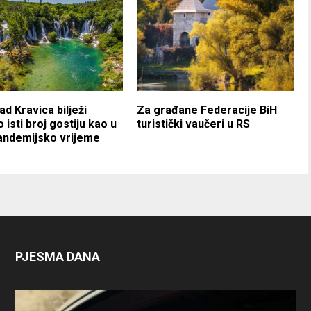
d Kravica bilježi
Za građane Federacije BiH
 isti broj gostiju kao u
turistički vaučeri u RS
andemijsko vrijeme
PJESMA DANA