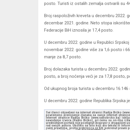
posto. Turisti iz ostalih zemalja ostvarili su
Broj raspoloživih kreveta u decembru 2022. g
decembar 2021. godine. Neto stopa iskorišteno
Federacije BiH iznosila je 17,4 posto.
U decembru 2022. godine u Republici Srpskoj 
novembar 2022. godine više za 1,6 posto i 66
manje za 8,7 posto.
Broj dolazaka turista u decembru 2022. godin
posto, a broj noćenja veći je za 17,8 posto, 
Od ukupnog broja turista u decembru 16.146 su
U decembru 2022. godine Republika Srpska je 
Svi članci objavljeni na internet stranici Radija Brčko (w
povremeno prenošenje članaka sa svoje internet stranice 
Internet stranice Radija Brčko (www.radiobrcko.ba) isklj
navođenje izvora (Radio Brčko), pri čemu su on-line izdan
uredništvom portala nije postignut dogovor o drugačijim usl
rad svojih autora. Ukoliko se bilo koji dio teksta ili inf
ovim pravilima, protiv prekršioca će biti pokrenut pravni