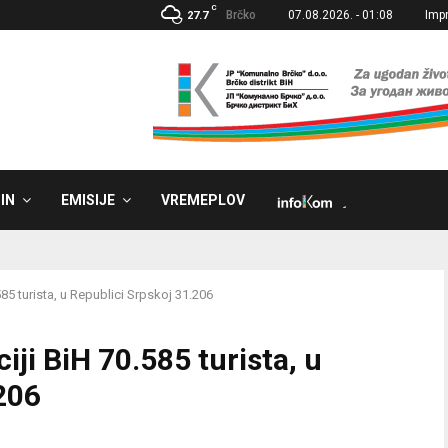
C
Brčko
07.08.2026. - 01:08
Imp
27.7
IN
EMISIJE
VREMEPLOV
˼
85 turista, u Republici Srpskoj 31.206
ji BiH 70.585 turista, u
206