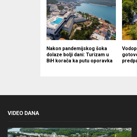
Nakon pandemijskog šoka
Vodopa
dolaze bolji dani: Turizam u
gotovo
BiH korača ka putu oporavka
predp
VIDEO DANA