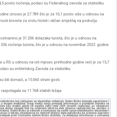
 44,5 posto noćenja, podaci su Federalnog zavoda za statistiku.
odine iznosio je 27.789 što je za 10,1 posto više u odnosu na
sti kreveta za vrstu Hoteli i sličan smještaj na području
ostvareno je 31.206 dolazaka turista, što je u odnosu na
.536 noćenja turista, što je u odnosu na novembar 2022. godine
e u RS u odnosu na isti mjesec prethodne godine veći je za 15,7
podaci su entitetskog Zavoda za statistiku.
 bili domaći, a 15.060 strani gosti.
raspolagala sa 11.768 stalnih ležaja.
ww.radiobrcko.ba) isključivo su vlasništvo redakcije. Radio Brčko dopušta ograničeno i
u drugim medijima. Drugi mediji smiju prenijeti informacije iz pojedinih članaka sa
učivo kao kratku vijest od najviše četiri reda (300 slovnih znakova), uz obavezno
ja dužna objaviti link na originalni tekst na web stranicu radiobrcko.ba, ukoliko s
ovima. Radio Brčko je odlučan u nastojanju da zaštiti svoje intelektualno vlasništvo i
ormacija iz teksta objavljenog na internet stranici www.radiobrcko.ba prenese suprotno
 postupak pred Osnovnim sudom Brčko distrikta. Za detaljnije informacije o uslovima